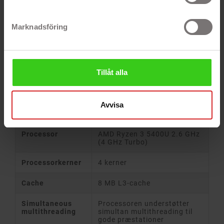
Marknadsföring
PRODUKTOPLYSNINGER
Funktion
Specifikation
Tillåt alla
Skærmstørrelse
14 tommer fuld HD LED IPS-
skærm
Avvisa
Skærmopløsning
1920 x 1080 (Full HD)
Processor
AMD Ryzen 3 5400U 2.6 GHz
(4 GHz Turbo)
Processorkerner
4 kerner
Cache
8 MB L3-cache
Simultaneous
Processoren understøtter
multithreading
simultan multithreading til
gode præstationer