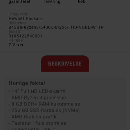
garanteret
levering
køb
Producent:
Hewlett Packard
Reference:
845G8-Ryzen3-5400U-8-256-FHD-NOBL-W11P
Ean13:
0195122548001
På lager
7 Varer
BESKRIVELSE
Hurtige fakta!
- 14" Full HD LED-skærm
- AMD Ryzen 3-processor
- 8 GB DDR4 RAM-hukommelse
- 256 GB SSD-harddisk (NVMe)
- AMD Radeon-grafik
- Tastatur i fuld størrelse
- Understøtter USB-C