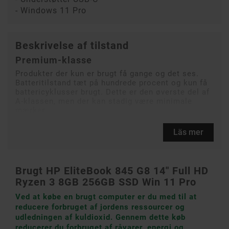
- Windows 11 Pro
Beskrivelse af tilstand
Premium-klasse
Produkter der kun er brugt få gange og det ses.
Batteritilstand tæt på hundrede procent og kun få
battericyklusser brugt. Dette er den øverste del af
A-klassen, men der kan stadig være minimale
mærker.
Läs mer
Brugt HP EliteBook 845 G8 14" Full HD
Ryzen 3 8GB 256GB SSD Win 11 Pro
Ved at købe en brugt computer er du med til at
reducere forbruget af jordens ressourcer og
udledningen af ​​kuldioxid. Gennem dette køb
reducerer du forbruget af råvarer, energi og