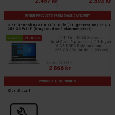
kr
2.457 kr
2.593 kr
OTHER PRODUCTS FROM SAME CATEGORY
HP EliteBook 840 G8 14" FHD i5 (11. generation) 16 GB
256 GB W11P (brugt med små skærmmærker)
- 14" Full HD LED-skærm
Klasse B
PÅ TILBUD!
- Intel Core i5-processor (11th gen)
e
- 16 GB DDR4 RAM-hukommelse
- 256 GB SSD-harddisk (NVMe)
Nypris: 12 288 kr
Pris
2 866 kr
PRODUCT ACCESSORIES
Klar til start