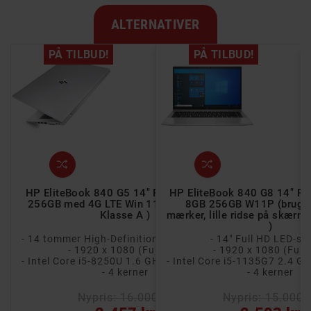
ALTERNATIVER
PÅ TILBUD!
PÅ TILBUD!
 Full HD Ryzen 3
HP EliteBook 840 G5 14" Full HD i5 8GB
HP EliteBook 840 G8 14" Ful
(brugt med små
256GB med 4G LTE Win 11 Pro (brugt) (
8GB 256GB W11P (brugt
se B )
Klasse A )
mærker, lille ridse på skærme
)
LED IPS-skærm
- 14" Full HD LED-s
- 14 tommer High-Definition refleksfri LED-skærm
Full HD)
- 1920 x 1080 (Full HD)
- 1920 x 1080 (Full
- AMD Ryzen 3 5400U 2.6 GHz (4 GHz Turbo)
- Intel Core i5-8250U 1.6 GHz (3.4 GHz Turbo)
r
- 4 kerner
- 4 kerner
00 kr
Nypris: 16.000 kr
Nypris: 15.000 