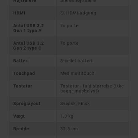
Højttalere
Stereohøjttalere
HDMI
Et HDMI-udgang
Antal USB 3.2
To porte
Gen 1 type A
Antal USB 3.2
To porte
Gen 2 type C
Batteri
3-cellet batteri
Touchpad
Med multitouch
Tastatur
Tastatur i fuld størrelse (ikke
baggrundsbelyst)
Sproglayout
Svensk, Finsk
Vægt
1,3 kg
Bredde
32.3 cm