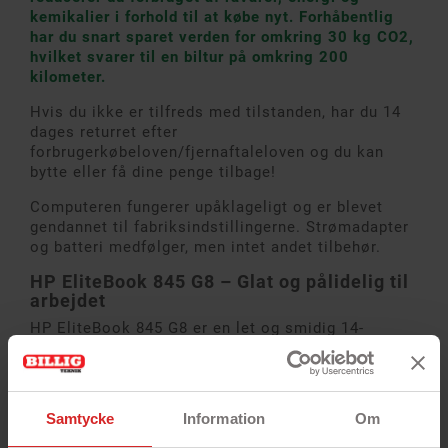
kemikalier i forhold til at købe nyt. Forhåbentlig
har du snart sparet verden for omkring 30 kg CO2,
hvilket svarer til en biltur på omkring 200
kilometer.
Hvis du ikke er tilfreds med tilstanden, har du 14
dages returret efter
forbrugerkøbeloven/fjernaftaleloven og du kan
bytte eller få dine penge tilbage!
Computeren fungerer upåklageligt og er blevet
gendannet til fabriksindstillingerne. Strømadapter
og batteri medfølger, men intet andet tilbehør.
HP EliteBook 845 G8 – Glat og pålidelig til
arbejdet
HP EliteBook 845 G8 er en let og smidig 14-
tommer bærbar computer, der er designet til både
kontorarbejde og fjernarbejde. Den har en Full HD-
skærm, der giver et skarpt og klart billede, hvilket
gør den behagelig at bruge under længere
Samtycke
Information
Om
arbejdssessioner. Det tynde og robuste design gør
den nem at have med, mens den slidstærke