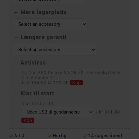
Mere lagerplads

Længere garanti

Antivirus

Norton 360 Deluxe 50 GB alt-i-en-beskyttelse
til 5 enheder
+
kr 136.00
kr 122.00
Köp
Klar til start

Klar til start
+
kr 341.00
Köp
Altid
Hurtig
14 dages åbent