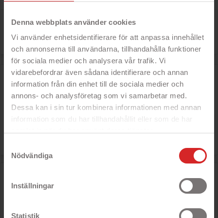
Der er 2 varer.
Denna webbplats använder cookies

Vi använder enhetsidentifierare för att anpassa innehållet
och annonserna till användarna, tillhandahålla funktioner
för sociala medier och analysera vår trafik. Vi
vidarebefordrar även sådana identifierare och annan
MagSafe-kompatibel kortholder til iPhone 12 og nyere
information från din enhet till de sociala medier och
annons- och analysföretag som vi samarbetar med.
- Ansluts magnetiskt
Dessa kan i sin tur kombinera informationen med annan
information som du har tillhandahållit eller som de har
Rek: 102 kr

Pris
68 kr
samlat in när du har använt deras tjänster.
https://business.safety.google/privacy/
Samtyckesval
Nödvändiga
Gear MagSeries 2-i-1 pungetui til iPhone 16 Plus i sort
- Sort
Inställningar
- Beskytter din telefon mod ridser og
stød
- Plads til både kontanter og kort
- Understøtter trådløs opladning
Statistik