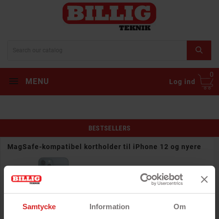
0
MENU
Log ind
BESTSELLERS
MagSafe-kompatibel kortholder til iPhone 12 og nyere
- Ansluts magnetiskt
Rek: 102 kr
Pris
68 kr
Samtycke
Information
Om