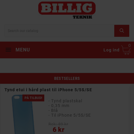
0
MENU
Log ind
BESTSELLERS
Tynd etui i hård plast til iPhone 5/5S/SE
PÅ TILBUD!
- Tynd plastskal
- 0,35 mm
- Blå
- Til iPhone 5/5S/SE
Rek: 89 kr
Pris
6 kr