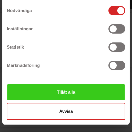
https://business.safety.google/privacy/
Samtyckesval
Nödvändiga
Hårdt plastik cover til iPhone 5 / 5S / SE
- EPZI-skal af hård plast
Inställningar
- Bakstycke med diamantinlägg
- Orange/sølv
- Til iPhone 5/5S/SE
Statistik
Rek: 82 kr

Pris
6 kr
Marknadsföring
Belkin-etui til iPhone 5/5S/SE
- Belkin Shield Matte
Tillåt alla
- Til iPhone 5/5S/SE
- Rød
- Fremstillet af polycarbonat
Avvisa
Rek: 82 kr

Pris
6 kr