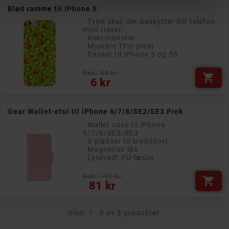
Blød ramme til iPhone 5
- Tynd skal, der beskytter din telefon
mod ridser
- Kiwi-mönster
- Mjukare TPU-plast
- Passer til iPhone 5 og 5S
Rek: 55 kr

Pris
6 kr
Gear Wallet-etui til iPhone 6/7/8/SE2/SE3 Pink
- Wallet case til iPhone
6/7/8/SE2/SE3
- 3 pladser til kreditkort
- Magnetisk lås
- Lyserødt PU-læder
Rek: 171 kr

Pris
81 kr
Viser 1 - 8 av 8 produkter.