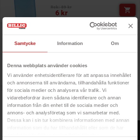
Rek: 89 kr

Pris
6 kr
Tynd plastikskal til iPhone 5/5S/SE
PÅ TILBUD!
Samtycke
Information
Om
- Tynd plastskal
- 0,35 mm
- Gul
- Til iPhone 5/5S/SE
Denna webbplats använder cookies
Rek: 89 kr

Pris
6 kr
Vi använder enhetsidentifierare för att anpassa innehållet
och annonserna till användarna, tillhandahålla funktioner
för sociala medier och analysera vår trafik. Vi
Tynd plastikskal for iPhone 5 / 5S / SE
vidarebefordrar även sådana identifierare och annan
information från din enhet till de sociala medier och
PÅ TILBUD!
- Tynd plastskal
- 0,35 mm
annons- och analysföretag som vi samarbetar med.
- Lilla
Dessa kan i sin tur kombinera informationen med annan
- Til iPhone 5/5S/SE
FILTER
information som du har tillhandahållit eller som de har
Rek: 89 kr

samlat in när du har använt deras tjänster.
Pris
6 kr