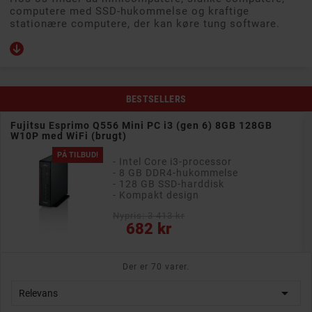
computere med SSD-hukommelse og kraftige
stationære computere, der kan køre tung software.
BESTSELLERS
Fujitsu Esprimo Q556 Mini PC i3 (gen 6) 8GB 128GB
W10P med WiFi (brugt)
PÅ TILBUD!
- Intel Core i3-processor
- 8 GB DDR4-hukommelse
- 128 GB SSD-harddisk
- Kompakt design
Nypris: 3 413 kr
Pris
682 kr
Der er 70 varer.

Relevans