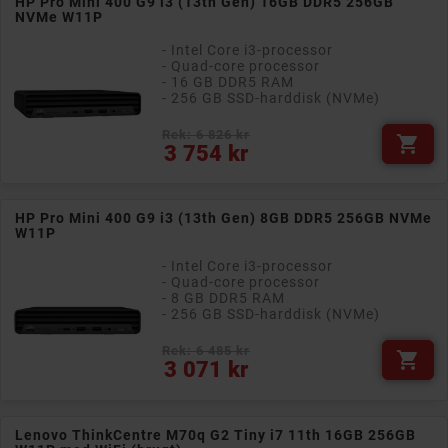
HP Pro Mini 400 G9 i3 (13th Gen) 16GB DDR5 256GB
NVMe W11P
- Intel Core i3-processor
- Quad-core processor
- 16 GB DDR5 RAM
- 256 GB SSD-harddisk (NVMe)
Rek: 6 826 kr

Pris
3 754 kr
HP Pro Mini 400 G9 i3 (13th Gen) 8GB DDR5 256GB NVMe
W11P
- Intel Core i3-processor
- Quad-core processor
- 8 GB DDR5 RAM
- 256 GB SSD-harddisk (NVMe)
Rek: 6 485 kr

Pris
3 071 kr
Lenovo ThinkCentre M70q G2 Tiny i7 11th 16GB 256GB