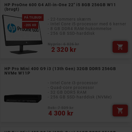
HP ProOne 600 G4 All-in-One 22" i5 8GB 256GB W11
(brugt)
PÅ TILBUD!
- 22-tommers skærm
- Intel Core i5-processor med 6 kerner
-205 KR
- 8 GB DDR4 RAM-hukommelse
- 256 GB SSD-harddisk
Nypris: 6 826 kr

Normalpris
Pris
2 320 kr
HP Pro Mini 400 G9 i3 (13th Gen) 32GB DDR5 256GB
NVMe W11P
- Intel Core i3-processor
- Quad-core processor
- 32 GB DDR5 RAM
- 256 GB SSD-harddisk (NVMe)
Rek: 7 509 kr

Pris
4 300 kr