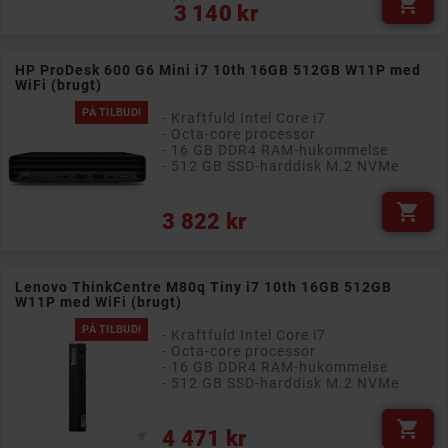

Pris
3 140 kr
HP ProDesk 600 G6 Mini i7 10th 16GB 512GB W11P med
WiFi (brugt)
PÅ TILBUD!
- Kraftfuld Intel Core i7
- Octa-core processor
- 16 GB DDR4 RAM-hukommelse
- 512 GB SSD-harddisk M.2 NVMe

Pris
3 822 kr
Lenovo ThinkCentre M80q Tiny i7 10th 16GB 512GB
W11P med WiFi (brugt)
PÅ TILBUD!
- Kraftfuld Intel Core i7
- Octa-core processor
- 16 GB DDR4 RAM-hukommelse
- 512 GB SSD-harddisk M.2 NVMe

Pris
4 471 kr