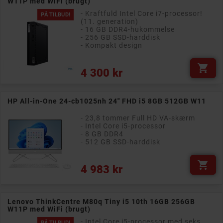
W11P med WiFi (brugt)
- Kraftfuld Intel Core i7-processor!
PÅ TILBUD!
(11. generation)
- 16 GB DDR4-hukommelse
- 256 GB SSD-harddisk
- Kompakt design

Pris
4 300 kr
HP All-in-One 24-cb1025nh 24" FHD i5 8GB 512GB W11
- 23,8 tommer Full HD VA-skærm
- Intel Core i5-processor
- 8 GB DDR4
- 512 GB SSD-harddisk

Pris
4 983 kr
Lenovo ThinkCentre M80q Tiny i5 10th 16GB 256GB
W11P med WiFi (brugt)
- Intel Core i5-processor med seks
PÅ TILBUD!