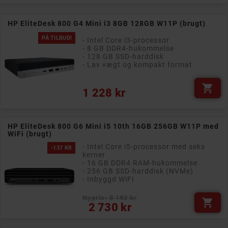
HP EliteDesk 800 G4 Mini i3 8GB 128GB W11P (brugt)
PÅ TILBUD!
- Intel Core i3-processor
- 8 GB DDR4-hukommelse
- 128 GB SSD-harddisk
- Lav vægt og kompakt format

Pris
1 228 kr
HP EliteDesk 800 G6 Mini i5 10th 16GB 256GB W11P med
WiFi (brugt)
- Intel Core i5-processor med seks
-137 KR
kerner
- 16 GB DDR4 RAM-hukommelse
- 256 GB SSD-harddisk (NVMe)
- Inbyggd WiFi
Nypris: 8 192 kr

Normalpris
Pris
2 730 kr