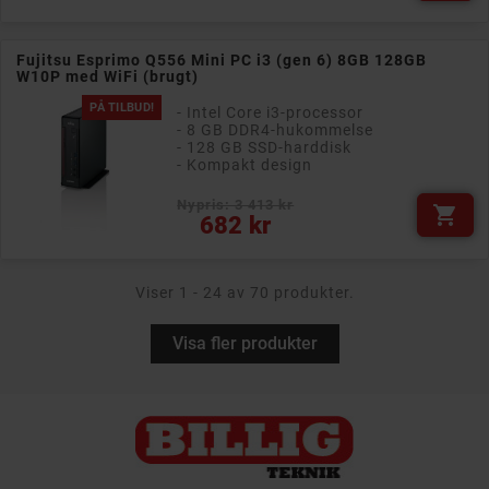
Fujitsu Esprimo Q556 Mini PC i3 (gen 6) 8GB 128GB
W10P med WiFi (brugt)
PÅ TILBUD!
- Intel Core i3-processor
- 8 GB DDR4-hukommelse
- 128 GB SSD-harddisk
- Kompakt design
Nypris: 3 413 kr

Pris
682 kr
Viser 1 - 24 av 70 produkter.
Visa fler produkter