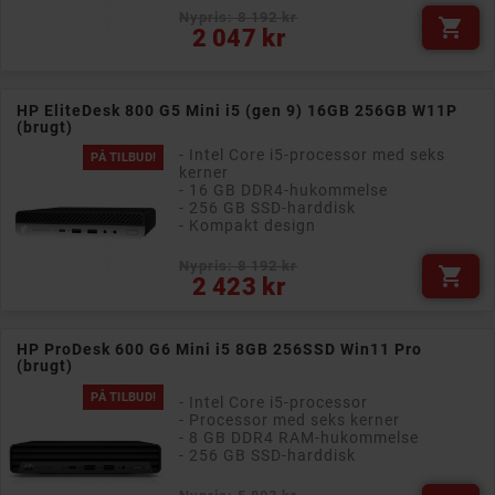
Nypris: 8 192 kr

Pris
2 047 kr
HP EliteDesk 800 G5 Mini i5 (gen 9) 16GB 256GB W11P
(brugt)
- Intel Core i5-processor med seks
PÅ TILBUD!
kerner
- 16 GB DDR4-hukommelse
- 256 GB SSD-harddisk
- Kompakt design
Nypris: 8 192 kr

Pris
2 423 kr
HP ProDesk 600 G6 Mini i5 8GB 256SSD Win11 Pro
(brugt)
PÅ TILBUD!
- Intel Core i5-processor
- Processor med seks kerner
- 8 GB DDR4 RAM-hukommelse
- 256 GB SSD-harddisk