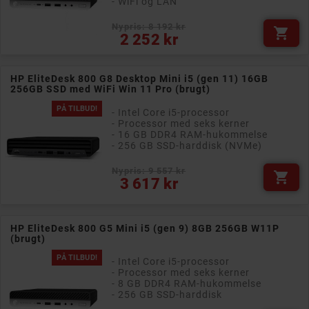
- WiFi og LAN
Nypris: 8 192 kr

Pris
2 252 kr
HP EliteDesk 800 G8 Desktop Mini i5 (gen 11) 16GB
256GB SSD med WiFi Win 11 Pro (brugt)
PÅ TILBUD!
- Intel Core i5-processor
- Processor med seks kerner
- 16 GB DDR4 RAM-hukommelse
- 256 GB SSD-harddisk (NVMe)
Nypris: 9 557 kr

Pris
3 617 kr
HP EliteDesk 800 G5 Mini i5 (gen 9) 8GB 256GB W11P
(brugt)
PÅ TILBUD!
- Intel Core i5-processor
- Processor med seks kerner
- 8 GB DDR4 RAM-hukommelse
- 256 GB SSD-harddisk