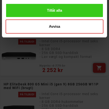
- 256 GB SSD + 1TB harddisk
- Kompakt design
Tillåt alla
Nypris: 7 509 kr

Pris
2 047 kr
Avvisa
HP ProDesk 400 G5 Mini i5-9 8GB 256GB SSD Win11 Pro
(brugt)
- Intel Core i5-processor med seks
PÅ TILBUD!
kerner
- 8 GB DDR4
- 256 GB SSD-harddisk
- Lav vægt og kompakt format
Nypris: 4 779 kr

Pris
2 252 kr
HP EliteDesk 800 G5 Mini i5 (gen 9) 8GB 256GB W11P
med WiFi (brugt)
- Intel Core i5-processor med seks
PÅ TILBUD!
kerner
- 8 GB DDR4-hukommelse
- 256 GB SSD-harddisk