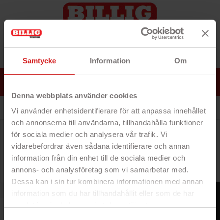
Samtycke
Information
Om
0
MENU
Log ind
Denna webbplats använder cookies
Vi använder enhetsidentifierare för att anpassa innehållet
och annonserna till användarna, tillhandahålla funktioner
Kategorien er i øjeblikket tom
för sociala medier och analysera vår trafik. Vi
...og vi vil forsøge at besætte den så hurtigt som
vidarebefordrar även sådana identifierare och annan
muligt. I mellemtiden kan du navigere rundt på vores
information från din enhet till de sociala medier och
websted på jagt efter andre fund!
annons- och analysföretag som vi samarbetar med.
Dessa kan i sin tur kombinera informationen med annan
FILTER
information som du har tillhandahållit eller som de har
samlat in när du har använt deras tjänster.
https://business.safety.google/privacy/