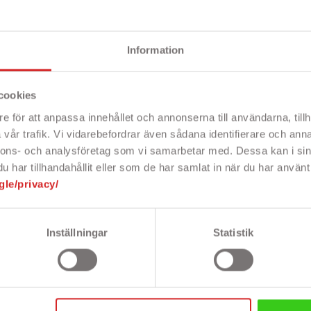
Nypris: 6 826 kr
Nypris: 9 557 kr
Nyp
Pris
Pris
2 047 kr
2 457 kr
Information
cookies
e för att anpassa innehållet och annonserna till användarna, tillh
vår trafik. Vi vidarebefordrar även sådana identifierare och anna
nnons- och analysföretag som vi samarbetar med. Dessa kan i sin
har tillhandahållit eller som de har samlat in när du har använt 
gle/privacy/
Inställningar
Statistik


lux 1800
Dæmpbar LED-pære
Dæmpb
ugerpose til
E14 ST26 soft glow
E14 ST
rolux m.fl. 5-pak
1,4W 60 lm til blandt
250 lm
andet Flos Sarfatti
andet 
 med 5 stk.