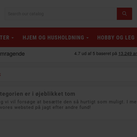
TER
HJEM OG HUSHOLDNING
HOBBY OG LEG
k
tegorien er i øjeblikket tom
og vi vil forsøge at besætte den så hurtigt som muligt. I m
vores websted på jagt efter andre fund!
e B
PÅ TILBUD!
Klasse A
PÅ TILBUD!
Klasse