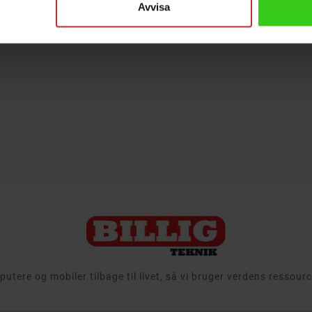
Avvisa
Dæmpbar LED-lampe
Dæmpb
lux 1800
med E14 ST26-fatning,
med E1
ugerposer og et
2100K og 1,4 watt
2700 K
 til Electrolux,
effekt med 60 lumen.
250 lu
ps, Volta og AEG.
Varm hvid belysning
en 25 
l 50% længere...
med meget lavt...
Varm h
aflow teknologi
- 1,4 W, hvilket svarer til en 16 W pære
- Passer Electrolux, Philips, Volta, AEG
- Dæmpbar varm hvid LED-lampe
 længere levetid
- Energiklasse G
- Ener
oser og et filter
Rek: 102 kr
Pris
Pris
74 kr
24 kr
tere og mobiler tilbage til livet, så vi bruger verdens ressou