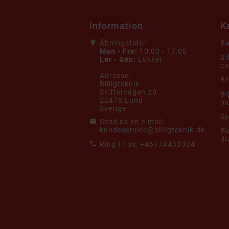
Information
K
Åbningstider:
Bæ
Man - Fre:
10:00 - 17:00
Bi
Lør - Søn:
Lukket
co
Adresse:
Br
Billigteknik
Skiffervägen 20
Bi
22478 Lund
mo
Sverige
Sp
Send os en e-mail:
kundeservice@billigteknik.dk
El
di
Ring til os:
+46774433334