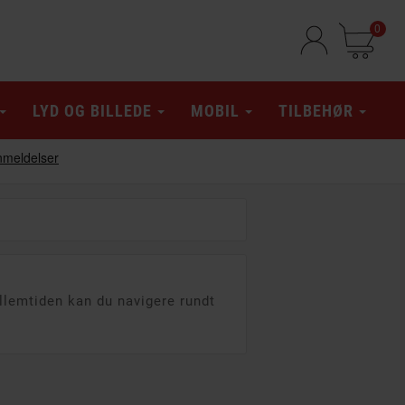
0
LYD OG BILLEDE
MOBIL
TILBEHØR
ellemtiden kan du navigere rundt
 A
PÅ TILBUD!