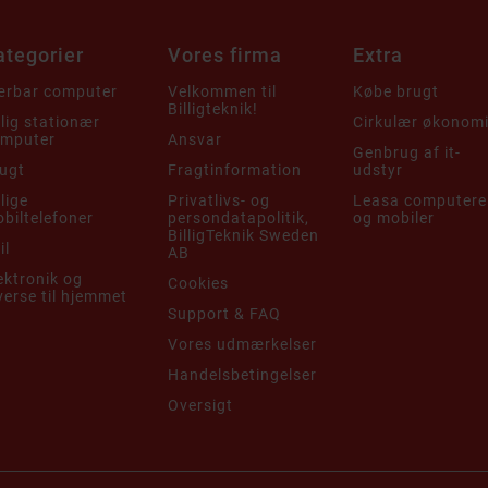
ategorier
Vores firma
Extra
rbar computer
Velkommen til
Købe brugt
Billigteknik!
llig stationær
Cirkulær økonom
mputer
Ansvar
Genbrug af it-
ugt
Fragtinformation
udstyr
llige
Privatlivs- og
Leasa computere
biltelefoner
persondatapolitik,
og mobiler
BilligTeknik Sweden
il
AB
ektronik og
Cookies
verse til hjemmet
Support & FAQ
Vores udmærkelser
Handelsbetingelser
Oversigt