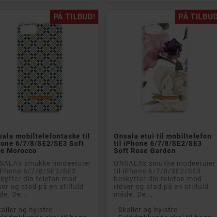
PÅ TILBUD!
PÅ TILBUD


Læg i kurv
Læg i kurv
ala mobiltelefontaske til
Onsala etui til mobiltelefon
hone 6/7/8/SE2/SE3 Soft
til iPhone 6/7/8/SE2/SE3
ue Morocco
Soft Rose Garden
SALA's smukke modeetuier
ONSALAs smukke modeetuier
 iPhone 6/7/8/SE2/SE3
til iPhone 6/7/8/SE2/SE3
kytter din telefon mod
beskytter din telefon mod
ser og stød på en stilfuld
ridser og stød på en stilfuld
e. De...
måde. De...
kaller og hylstre
- Skaller og hylstre