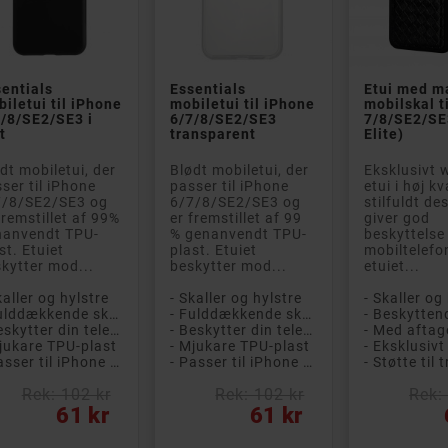


entials
Essentials
Etui med m
iletui til iPhone
mobiletui til iPhone
mobilskal t
/8/SE2/SE3 i
6/7/8/SE2/SE3
7/8/SE2/SE
t
transparent
Elite)
dt mobiletui, der
Blødt mobiletui, der
Eksklusivt 
ser til iPhone
passer til iPhone
etui i høj kv
7/8/SE2/SE3 og
6/7/8/SE2/SE3 og
stilfuldt de
fremstillet af 99%
er fremstillet af 99
giver god
nanvendt TPU-
% genanvendt TPU-
beskyttelse 
st. Etuiet
plast. Etuiet
mobiltelefon
kytter mod...
beskytter mod...
etuiet...
kaller og hylstre
- Skaller og hylstre
- Skaller og
- Fulddækkende skal til bagsiden af ​​telefonen
- Fulddækkende skal til bagsiden af ​​telefonen
- Beskytter din telefon mod ridser og snavs
- Beskytter din telefon mod ridser og snavs
jukare TPU-plast
- Mjukare TPU-plast
- Passer til iPhone 6/7/8/SE2/SE3
- Passer til iPhone 6/7/8/SE2/SE3
Rek: 102 kr
Rek: 102 kr
Rek:
s
Pris
Pris
61 kr
61 kr

ips T2206 True