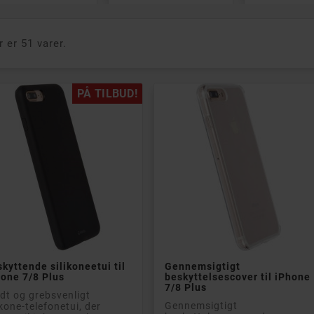
ess Headset In-
hvid)
akt og praktisk
trådløst headset
r er 51 varer.
vedtelefoner fra
ps med
dningsetui med op
8 timers samlet...
PÅ TILBUD!
e trådløs lyd
- Stænk- og svedafvisende design (IPX4)
- 6 timers batterilevetid (+ 12 timer i etuiet)
- Komfortabel pasform, der sidder sikkert på plads
Rek: 409 kr
245 kr


Læg i kurv
Læg i kurv
kyttende silikoneetui til
Gennemsigtigt
one 7/8 Plus
beskyttelsescover til iPhone
7/8 Plus
dt og grebsvenligt
PÅ TILBUD!
Gennemsigtigt
ikone-telefonetui, der