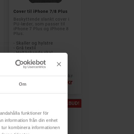

Læg i kurv
Cover til iPhone 7/8 Plus
Beskyttende slankt cover i
PU-læder, som passer til
iPhone 7 Plus og iPhone 8
Plus.
- Skaller og hylstre
- Grå textil
- Heltäckande skal
- Åtkomst till knappar
- Perfekt pasform
Rek: 137 kr
Pris
27 kr
Om
PÅ TILBUD!
andahålla funktioner för
n information från din enhet
 tur kombinera informationen