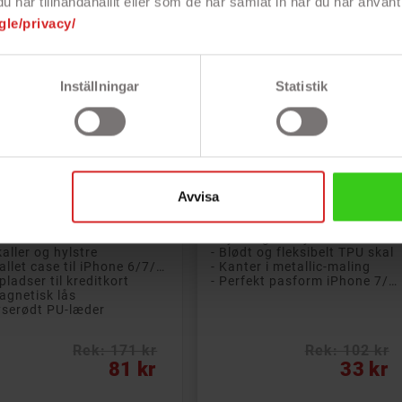
har tillhandahållit eller som de har samlat in när du har använt 
gle/privacy/
Inställningar
Statistik


Læg i kurv
Læg i kurv
r Wallet-etui til iPhone
Skal til iPhone 7/8 Plus i
7/8/SE2/SE3 Pink
mat sort farve
lfuldt pungetui til iPhone
Beskyttende skal, der passer
7, 8, SE (2020) og SE
til iPhone 7 Plus og iPhone 8
22) i pink. Etuiet har tre
Plus, i en elegant sort finish.
Avvisa
ditkortlommer og lukkes
 en...
- Skaller og hylstre
- Tynd og beskyttende skal
kaller og hylstre
- Blødt og fleksibelt TPU skal
- Wallet case til iPhone 6/7/8/SE2/SE3
- Kanter i metallic-maling
 pladser til kreditkort
- Perfekt pasform iPhone 7/8 Plus
agnetisk lås
yserødt PU-læder
Rek: 171 kr
Rek: 102 kr
s
Pris
81 kr
33 kr