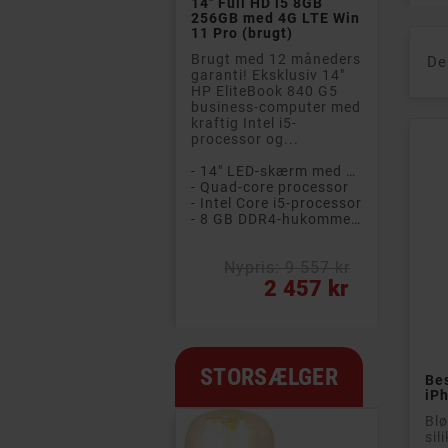
 Full HD i5 8GB
8GB 256GB SSD
Wirel
GB med 4G LTE Win
Windows 11 Pro (brugt)
ear (
Pro (brugt)
Brugt med 1 års
Komp
gt med 12 måneders
garanti! Bærbar og let
ægte 
De
nti! Eksklusiv 14"
14" laptop til
og ho
EliteBook 840 G5
forretnings- eller
Phili
iness-computer med
hjemmebrugere med
opla
tig Intel i5-
høje krav. Fremragende
til 1
cessor og...
ydeevne...
- Ægt
- 14" LED-skærm med Full HD-opløsning
- 14" Full HD IPS-skærm
uad-core processor
- Intel Core i5-processor (10th gen)
tel Core i5-processor
- 8 GB DDR4 RAM-hukommelse
- 8 GB DDR4-hukommelse
- 256 GB SSD-harddisk
Nypris: 9 557 kr
Nypris: 10 922 kr
Pris
Pris
2 457 kr
2 662 kr
STORSÆLGER
Bes
iPh
Blø
sil