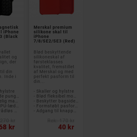


agnetisk
Merskal premium
il iPhone
silikone skal til
3 (Black
iPhone
7/8/SE2/SE3 (Red)
wallet
Blød beskyttende
alitet og
silikoneskal af
sign, der
førsteklasses
kvalitet, fremstillet
til din
af Merskal og med
. Inde i
perfekt pasform til
din...
 hylstre
- Skaller og hylstre
- Beskyttende pungetui
- Blød fleksibel mobilskal
- Med aftagelig magnetisk mobilskal
- Beskytter bagsiden mod ridser
- Eksklusivt PU-læder med blød belægning
- Formstøbt pasform
- Støtte til trådløs opladning
- Adgang til knapper og stikkontakter
 270 kr
Rek: 170 kr
Pris
68 kr
40 kr