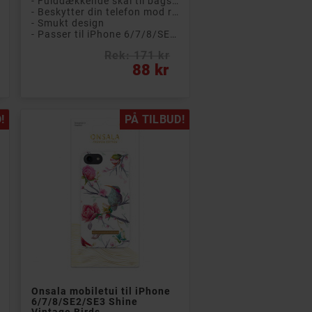
- Fulddækkende skal til bagsiden af ​​telefonen
- Beskytter din telefon mod ridser og snavs
- Smukt design
- Passer til iPhone 6/7/8/SE2/SE3
Rek: 171 kr
Pris
88 kr
!
PÅ TILBUD!

Læg i kurv
Onsala mobiletui til iPhone
6/7/8/SE2/SE3 Shine
Vintage Birds