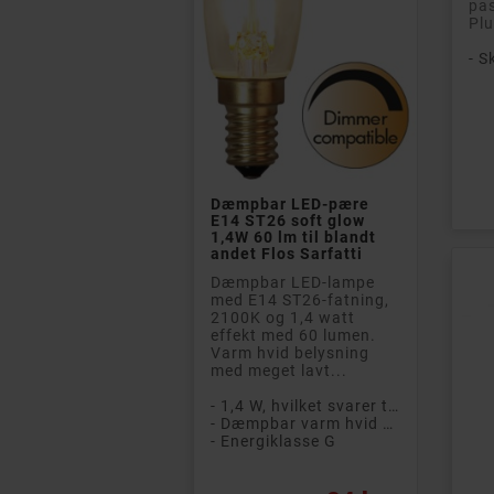
pas
Plu
- S


Pri
pbar LED-pære
Dæmpbar LED-pære
Nort
 ST26 soft glow
E14 ST26 clear 2,8 watt
GB al
W 60 lm til blandt
250 lm (25 W) til blandt
til 5
et Flos Sarfatti
andet Flos Sarfatti
Nort
pbar LED-lampe
Dæmpbar LED-lampe
tilby
 E14 ST26-fatning,
med E14 ST26-fatning,
besky
0K og 1,4 watt
2700 K og 2,8 watt med
online
ekt med 60 lumen.
250 lumen (svarende til
5 enh
m hvid belysning
en 25 W glødepære).
 meget lavt...
Varm hvid...
- Kra
- 5 e
- 1,4 W, hvilket svarer til en 16 W pære
- 2,8 W, hvilket svarer til en 25 W pære
- 1 å
- Dæmpbar varm hvid LED-lampe
- Dæmpbar varm hvid LED-lampe
- Ve
nergiklasse G
- Energiklasse F