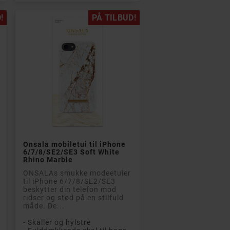
!
PÅ TILBUD!

Læg i kurv
Onsala mobiletui til iPhone
6/7/8/SE2/SE3 Soft White
Rhino Marble
ONSALAs smukke modeetuier
til iPhone 6/7/8/SE2/SE3
beskytter din telefon mod
ridser og stød på en stilfuld
måde. De...
- Skaller og hylstre