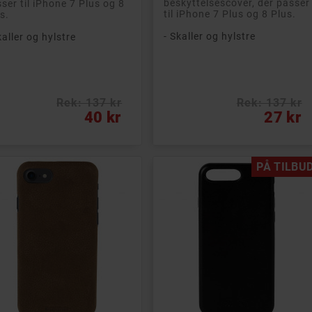
beskyttelsescover, der passer
ser til iPhone 7 Plus og 8
-14 KR
til iPhone 7 Plus og 8 Plus.
s.
- Skaller og hylstre
kaller og hylstre
Rek: 137 kr
Rek: 137 kr

s
Pris
40 kr
27 kr
on 360 Deluxe 50
t-i-en-beskyttelse
 enheder
PÅ TILBUD
on 360 Deluxe
der et stærkt lag af
ttelse af dig og dit
 privatliv for op til
eder (pc, Mac og...
ftfuld beskyttelse
nheder
rs licens
lkendt mærke
Rek: 477 kr