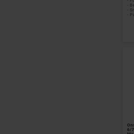
- S
Pri
Ons
6/
Ma