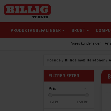
PRODUKTANBEFALINGER
BRUGT
COMPU
Forside
Billige mobiltelefoner
A
B
FILTRER EFTER
Pris
19
kr
159
kr