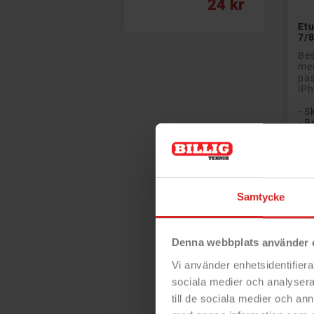
Pris
Norm
Pris
24 kr
25 kr
Etu
7/8
Bes
med
pas
iPh
- S
- B
- M
- P
- Æ
Pri
Samtycke
Denna webbplats använder 
Vi använder enhetsidentifierar
sociala medier och analysera 
till de sociala medier och a