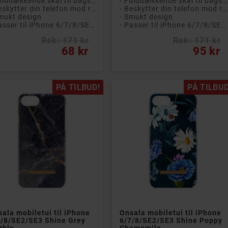
- Fulddækkende skal til bagsiden af ​​telefonen
- Fulddækkende skal til bagsiden af ​​telefonen
- Beskytter din telefon mod ridser og snavs
- Beskytter din telefon mod ridser og snavs
mukt design
- Smukt design
- Passer til iPhone 6/7/8/SE2/SE3
- Passer til iPhone 6/7/8/SE2/SE3
Rek: 171 kr
Rek: 171 kr
s
Pris
68 kr
95 kr
PÅ TILBUD!
PÅ TILBUD


Læg i kurv
Læg i kurv
ala mobiletui til iPhone
Onsala mobiletui til iPhone
7/8/SE2/SE3 Shine Grey
6/7/8/SE2/SE3 Shine Poppy
rble
Chamomile