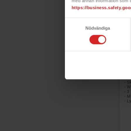
med annan information som du 
https://business.safety.goo
Samtyckesval
Nödvändiga
Gea
6/
Sti
6, 
(20
kre
med
- S
- 3
- M
- L
Pri