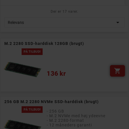
Der er 17 varer.

Relevans
M.2 2280 SSD-harddisk 128GB (brugt)
PÅ TILBUD!

Pris
136 kr
256 GB M.2 2280 NVMe SSD-harddisk (brugt)
PÅ TILBUD!
- 256 GB
- M.2 NVMe med høj ydeevne
- M.2 2280-format
- 12 måneders garanti