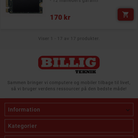
- 12 måneders garanti

Pris
170 kr
Viser 1 - 17 av 17 produkter.
Sammen bringer vi computere og mobiler tilbage til livet,
så vi bruger verdens ressourcer på den bedste måde!
Information

Kategorier