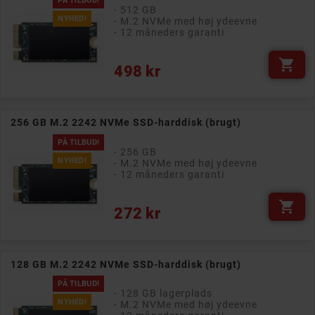
PÅ TILBUD!
- 512 GB
NYHED!
- M.2 NVMe med høj ydeevne
- 12 måneders garanti

Pris
498 kr
256 GB M.2 2242 NVMe SSD-harddisk (brugt)
PÅ TILBUD!
- 256 GB
NYHED!
- M.2 NVMe med høj ydeevne
- 12 måneders garanti

Pris
272 kr
128 GB M.2 2242 NVMe SSD-harddisk (brugt)
PÅ TILBUD!
- 128 GB lagerplads
NYHED!
- M.2 NVMe med høj ydeevne