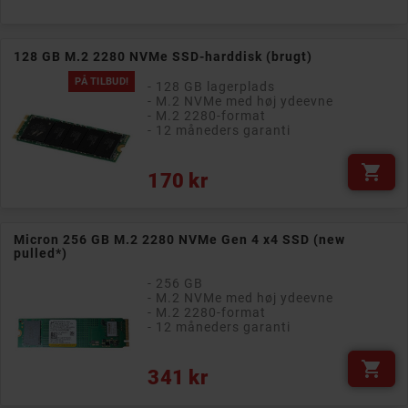
128 GB M.2 2280 NVMe SSD-harddisk (brugt)
PÅ TILBUD!
- 128 GB lagerplads
- M.2 NVMe med høj ydeevne
- M.2 2280-format
- 12 måneders garanti

Pris
170 kr
Micron 256 GB M.2 2280 NVMe Gen 4 x4 SSD (new
pulled*)
- 256 GB
- M.2 NVMe med høj ydeevne
- M.2 2280-format
- 12 måneders garanti

Pris
341 kr