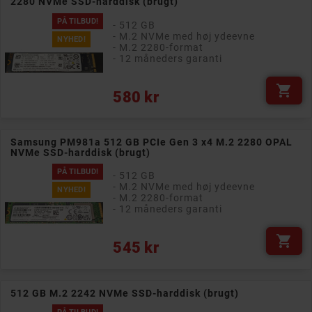
2280 NVMe SSD-harddisk (brugt)
PÅ TILBUD!
- 512 GB
- M.2 NVMe med høj ydeevne
NYHED!
- M.2 2280-format
- 12 måneders garanti

Pris
580 kr
Samsung PM981a 512 GB PCIe Gen 3 x4 M.2 2280 OPAL
NVMe SSD-harddisk (brugt)
PÅ TILBUD!
- 512 GB
- M.2 NVMe med høj ydeevne
NYHED!
- M.2 2280-format
- 12 måneders garanti

Pris
545 kr
512 GB M.2 2242 NVMe SSD-harddisk (brugt)