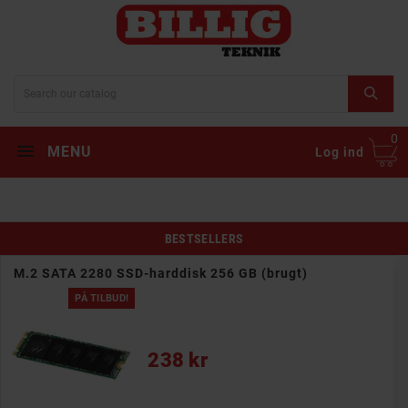
0
MENU
Log ind
BESTSELLERS
M.2 SATA 2280 SSD-harddisk 256 GB (brugt)
PÅ TILBUD!
Pris
238 kr