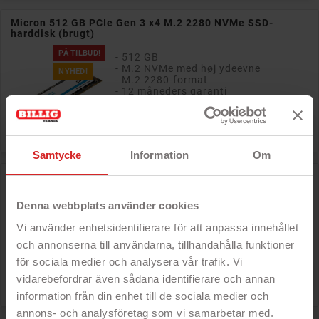
Micron 512 GB PCIe Gen 3 x4 M.2 2280 NVMe SSD-
harddisk (brugt)
PÅ TILBUD!
- 512 GB
- M.2 NVMe med høj ydeevne
NYHED!
- M.2 2280-format
- 12 måneders garanti

Pris
511 kr
Samtycke
Information
Om
Samsung 512 GB PCIe Gen 3 x4 M.2 2280 NVMe SSD-
harddisk (brugt)
Denna webbplats använder cookies
PÅ TILBUD!
- 512 GB
- M.2 NVMe med høj ydeevne
NYHED!
Vi använder enhetsidentifierare för att anpassa innehållet
- M.2 2280-format
och annonserna till användarna, tillhandahålla funktioner
- 12 måneders garanti
för sociala medier och analysera vår trafik. Vi

vidarebefordrar även sådana identifierare och annan
Pris
511 kr
information från din enhet till de sociala medier och
annons- och analysföretag som vi samarbetar med.