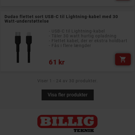
Dudao flettet sort USB-C til Lightning-kabel med 30
Watt-understøttelse
- USB-C til Lightning-kabel
- Tåler 30 watt hurtig opladning
- Flettet kabel, der er ekstra holdbart
- Fås i flere længder

Pris
61 kr
Viser 1 - 24 av 30 produkter.
Visa fler produkter