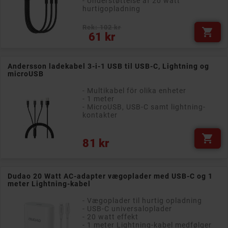
- Understøttelse af 20 watt
hurtigopladning
Rek: 102 kr

Pris
61 kr
Andersson ladekabel 3-i-1 USB til USB-C, Lightning og
microUSB
- Multikabel för olika enheter
- 1 meter
- MicroUSB, USB-C samt lightning-
kontakter

Pris
81 kr
Dudao 20 Watt AC-adapter vægoplader med USB-C og 1
meter Lightning-kabel
- Vægoplader til hurtig opladning
- USB-C universaloplader
- 20 watt effekt
- 1 meter Lightning-kabel medfølger