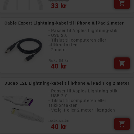
Rek: 68 kr

Pris
33 kr
Cable Expert Lightning-kabel til iPhone & iPad 2 meter
- Passer til Apples Lightning-stik
- USB 2.0
- Tilslut til computeren eller
stikkontakten
- 2 meter
Rek: 54 kr

Pris
40 kr
Dudao L2L Lightning-kabel til iPhone & iPad 1 og 2 meter
- Passer til Apples Lightning-stik
- USB 2.0
- Tilslut til computeren eller
stikkontakten
- Vælg 1 eller 2 meter i længden
Rek: 61 kr

Pris
40 kr