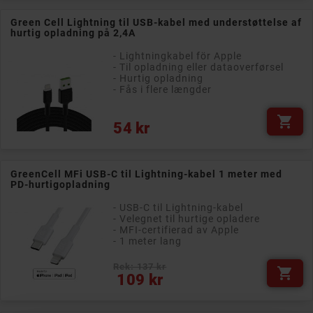
Green Cell Lightning til USB-kabel med understøttelse af
hurtig opladning på 2,4A
- Lightningkabel för Apple
- Til opladning eller dataoverførsel
- Hurtig opladning
- Fås i flere længder

Pris
54 kr
GreenCell MFi USB-C til Lightning-kabel 1 meter med
PD-hurtigopladning
- USB-C til Lightning-kabel
- Velegnet til hurtige opladere
- MFI-certifierad av Apple
- 1 meter lang
Rek: 137 kr

Pris
109 kr