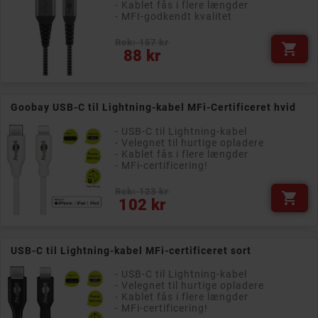
- Kablet fås i flere længder
- MFI-godkendt kvalitet
Rek: 157 kr

Pris
88 kr
Goobay USB-C til Lightning-kabel MFi-Certificeret hvid
- USB-C til Lightning-kabel
- Velegnet til hurtige opladere
- Kablet fås i flere længder
- MFi-certificering!
Rek: 123 kr

Pris
102 kr
USB-C til Lightning-kabel MFi-certificeret sort
- USB-C til Lightning-kabel
- Velegnet til hurtige opladere
- Kablet fås i flere længder
- MFi-certificering!