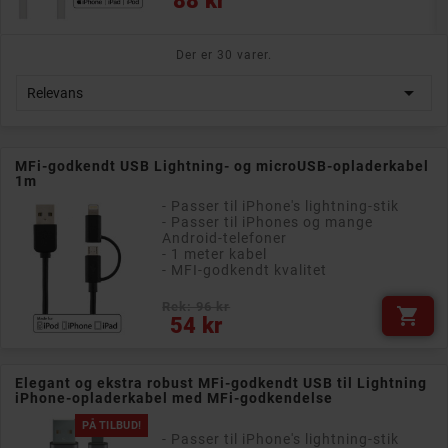
88 kr
Der er 30 varer.

Relevans
MFi-godkendt USB Lightning- og microUSB-opladerkabel
1m
- Passer til iPhone's lightning-stik
- Passer til iPhones og mange
Android-telefoner
- 1 meter kabel
- MFI-godkendt kvalitet
Rek: 96 kr

Pris
54 kr
Elegant og ekstra robust MFi-godkendt USB til Lightning
iPhone-opladerkabel med MFi-godkendelse
PÅ TILBUD!
- Passer til iPhone's lightning-stik