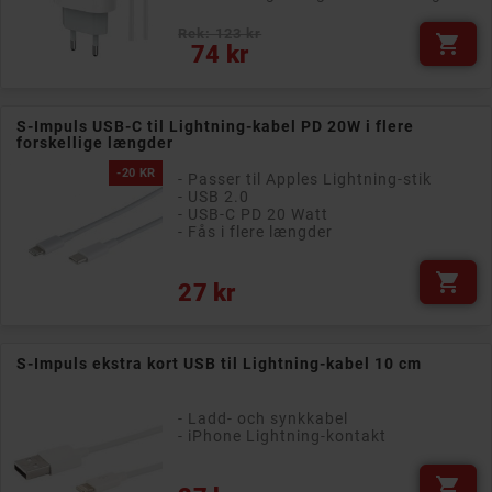
Rek: 123 kr

Pris
74 kr
S-Impuls USB-C til Lightning-kabel PD 20W i flere
forskellige længder
-20 KR
- Passer til Apples Lightning-stik
- USB 2.0
- USB-C PD 20 Watt
- Fås i flere længder

Normalpris
Pris
27 kr
S-Impuls ekstra kort USB til Lightning-kabel 10 cm
- Ladd- och synkkabel
- iPhone Lightning-kontakt

Pris