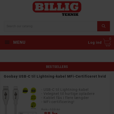
0
MENU
Log ind
BESTSELLERS
USB-C til Lightning-kabel MFi-certificeret sort
- USB-C til Lightning-kabel
- Velegnet til hurtige opladere
- Kablet fås i flere længder
- MFi-certificering!
Rek: 123 kr
Pris