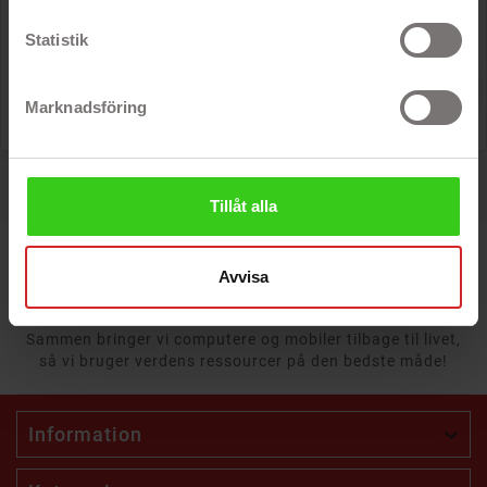
- Trådløs opladning
Statistik
- Med USB-C-stik
Rek: 102 kr

Pris
88 kr
Marknadsföring
Viser 1 - 2 av 2 produkter.
Tillåt alla
Avvisa
Sammen bringer vi computere og mobiler tilbage til livet,
så vi bruger verdens ressourcer på den bedste måde!
Information
