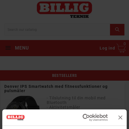
0
MENU
Log ind
BESTSELLERS
Denver IPS Smartwatch med fitnessfunktioner og
pulsmåler
- Tilslutning til din mobil med
Bluetooth
- Aktivitetsmåler
- 1,3-tommers touchscreen
- Se SMS, e-mail, sociale medier og
meget mere