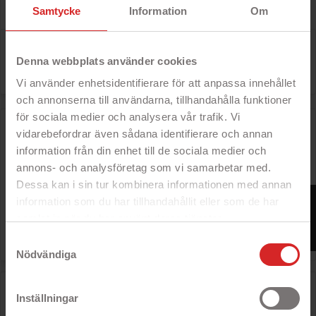
Rek: 546 kr
Pris
Samtycke
Information
Om
443 kr
Der er 2 varer.
Denna webbplats använder cookies

Relevans
Vi använder enhetsidentifierare för att anpassa innehållet
och annonserna till användarna, tillhandahålla funktioner
för sociala medier och analysera vår trafik. Vi
Denver IPS Smartwatch med fitnessfunktioner og
pulsmåler
vidarebefordrar även sådana identifierare och annan
- Tilslutning til din mobil med
information från din enhet till de sociala medier och
Bluetooth
annons- och analysföretag som vi samarbetar med.
- Aktivitetsmåler
- 1,3-tommers touchscreen
Dessa kan i sin tur kombinera informationen med annan
- Se SMS, e-mail, sociale medier og
FILTER
information som du har tillhandahållit eller som de har
meget mere
samlat in när du har använt deras tjänster.
Rek: 546 kr
https://business.safety.google/privacy/

Samtyckesval
Pris
443 kr
Nödvändiga
Oplader til Apple Watch Series 2 og nyere inklusive Ultra
og SE, 1m kabel
Inställningar