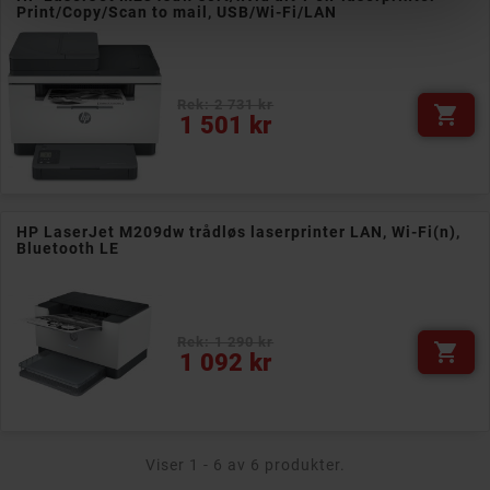
Print/Copy/Scan to mail, USB/Wi-Fi/LAN
Rek: 2 731 kr

Pris
1 501 kr
HP LaserJet M209dw trådløs laserprinter LAN, Wi-Fi(n),
Bluetooth LE
Rek: 1 290 kr

Pris
1 092 kr
Viser 1 - 6 av 6 produkter.