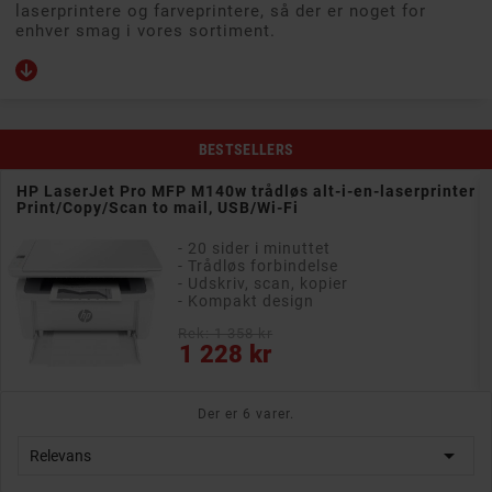
laserprintere og farveprintere, så der er noget for
enhver smag i vores sortiment.
BESTSELLERS
HP LaserJet Pro MFP M140w trådløs alt-i-en-laserprinter
Print/Copy/Scan to mail, USB/Wi-Fi
- 20 sider i minuttet
- Trådløs forbindelse
- Udskriv, scan, kopier
- Kompakt design
Rek: 1 358 kr
Pris
1 228 kr
Der er 6 varer.

Relevans