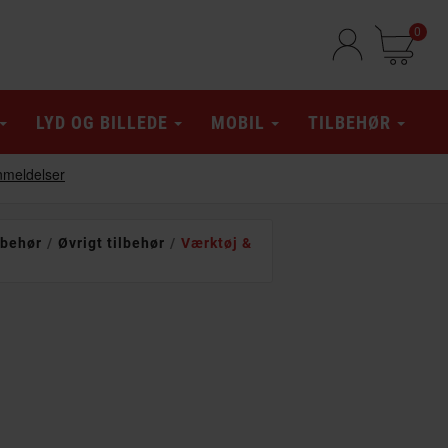
0
LYD OG BILLEDE
MOBIL
TILBEHØR
lbehør
Øvrigt tilbehør
Værktøj &