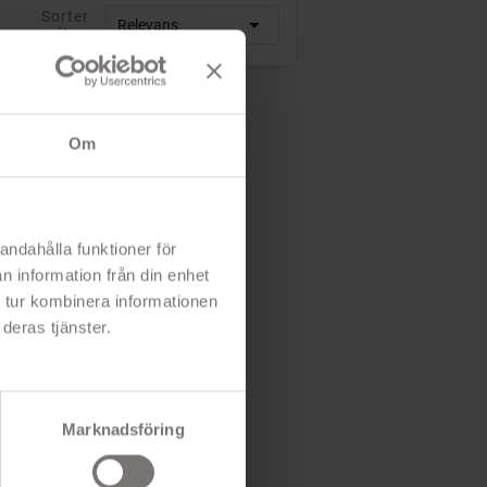
18 timers samlet...
Sorter

Relevans
efter:
te trådløs lyd
- Stænk- og svedafvisende design (IPX4)
- 6 timers batterilevetid (+ 12 timer i etuiet)
- Komfortabel pasform, der sidder sikkert på plads
Om
Rek: 409 kr
245 kr
andahålla funktioner för
n information från din enhet
 tur kombinera informationen
PÅ TILBUD!
deras tjänster.
-14 KR
Marknadsföring