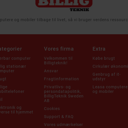
tere og mobiler tilbage til livet, så vi bruger verdens ressou
ategorier
Vores firma
Extra
rbar computer
Velkommen til
Købe brugt
Billigteknik!
llig stationær
Cirkulær økonom
mputer
Ansvar
Genbrug af it-
ugt
Fragtinformation
udstyr
llige
Privatlivs- og
Leasa computere
biltelefoner
persondatapolitik,
og mobiler
BilligTeknik Sweden
il
AB
ektronik og
Cookies
verse til hjemmet
Support & FAQ
Vores udmærkelser