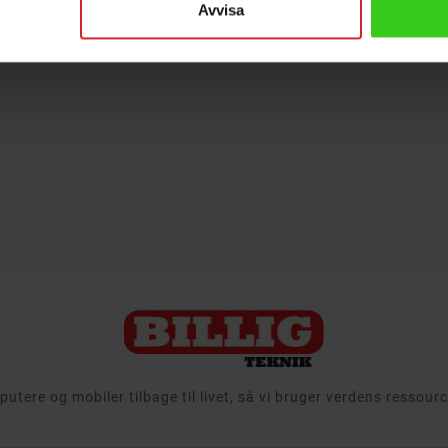
Avvisa
Dæmpbar LED-lampe
Dæmpb
lux 1800
med E14 ST26-fatning,
med E1
ugerposer og et
2100K og 1,4 watt
2700 K
 til Electrolux,
effekt med 60 lumen.
250 lu
ps, Volta og AEG.
Varm hvid belysning
en 25 
l 50% længere...
med meget lavt...
Varm h
aflow teknologi
- 1,4 W, hvilket svarer til en 16 W pære
- Passer Electrolux, Philips, Volta, AEG
- Dæmpbar varm hvid LED-lampe
 længere levetid
- Energiklasse G
- Ener
oser og et filter
Rek: 102 kr
Pris
Pris
74 kr
24 kr
tere og mobiler tilbage til livet, så vi bruger verdens ressou