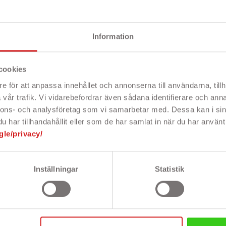
Nypris: 6 826 kr
Nypris: 9 557 kr
Nyp
Pris
Pris
2 047 kr
2 320 kr
Information
cookies
e för att anpassa innehållet och annonserna till användarna, tillh
vår trafik. Vi vidarebefordrar även sådana identifierare och anna
nnons- och analysföretag som vi samarbetar med. Dessa kan i sin
har tillhandahållit eller som de har samlat in när du har använt 
gle/privacy/
Inställningar
Statistik


lux 1800
Dæmpbar LED-pære
Dæmpb
ugerpose til
E14 ST26 soft glow
E14 ST
rolux m.fl. 5-pak
1,4W 60 lm til blandt
250 lm
andet Flos Sarfatti
andet 
 med 5 stk.