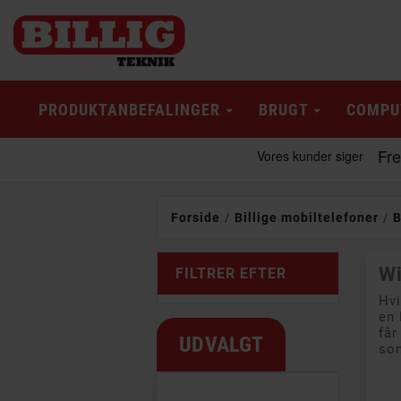
PRODUKTANBEFALINGER
BRUGT
COMPU
Forside
Billige mobiltelefoner
B
Wi
FILTRER EFTER
Hvi
en 
får
UDVALGT
som
se A
PÅ TILBUD!
Klass