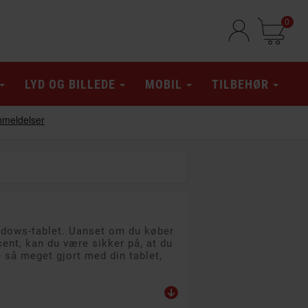
0
LYD OG BILLEDE
MOBIL
TILBEHØR
indows-tablet. Uanset om du køber
cent, kan du være sikker på, at du
e så meget gjort med din tablet,
 A
PÅ TILBUD!