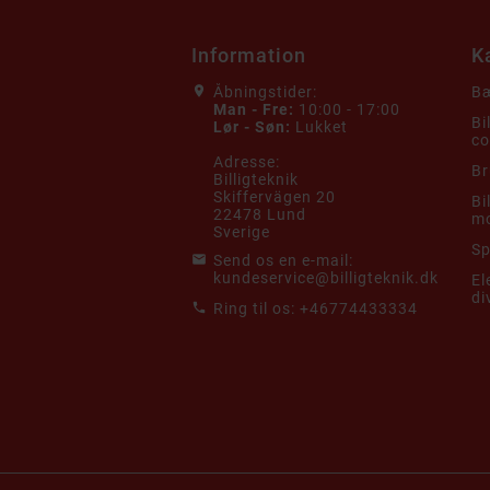
Information
K
Åbningstider:
Bæ
Man - Fre:
10:00 - 17:00
Bi
Lør - Søn:
Lukket
co
Adresse:
Br
Billigteknik
Skiffervägen 20
Bi
22478 Lund
mo
Sverige
Sp
Send os en e-mail:
kundeservice@billigteknik.dk
El
di
Ring til os:
+46774433334