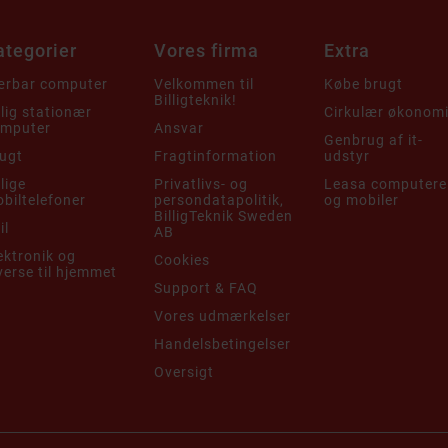
ategorier
Vores firma
Extra
rbar computer
Velkommen til
Købe brugt
Billigteknik!
llig stationær
Cirkulær økonom
mputer
Ansvar
Genbrug af it-
ugt
Fragtinformation
udstyr
llige
Privatlivs- og
Leasa computere
biltelefoner
persondatapolitik,
og mobiler
BilligTeknik Sweden
il
AB
ektronik og
Cookies
verse til hjemmet
Support & FAQ
Vores udmærkelser
Handelsbetingelser
Oversigt