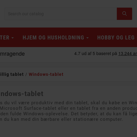
TER
HJEM OG HUSHOLDNING
HOBBY OG LEG
illig tablet
Windows-tablet
ndows-tablet
s du vil være produktiv med din tablet, skal du købe en W
Microsoft Surface-tablet eller en tablet fra en anden produ
 den fulde Windows-oplevelse. Det betyder, at du kan få lig
 du kan med din bærbare eller stationære computer.
e B
PÅ TILBUD!
Klasse A
PÅ TILBUD!
Klasse