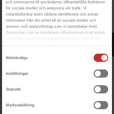
och annonserna till användarna, tillhandahålla funktioner
för sociala medier och analysera vår trafik. Vi
Der er 1 produkt.
vidarebefordrar även sådana identifierare och annan

Relevans
information från din enhet till de sociala medier och
annons- och analysföretag som vi samarbetar med.
Dessa kan i sin tur kombinera informationen med annan
FILTER
information som du har tillhandahållit eller som de har
Lenovo Idea Tab ZAFR 11" 256GB 8GB WiFi Gray
samlat in när du har använt deras tjänster.
- 11-tommer IPS-skærm
https://business.safety.google/privacy/
- 8 GB RAM-hukommelse
Samtyckesval
- 256 GB lagerplads
Nödvändiga
- Kraftig 8-kernet processor
Rek: 2 041 kr

Pris
1 842 kr
Inställningar
Viser 1 - 1 av 1 produkter.
Statistik
Marknadsföring