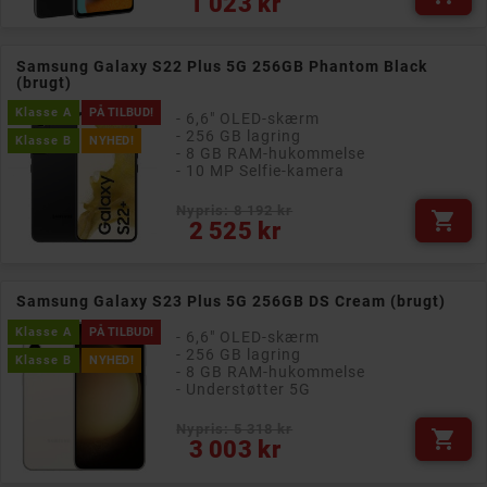
1 023 kr
Samsung Galaxy S22 Plus 5G 256GB Phantom Black
(brugt)
Klasse A
PÅ TILBUD!
- 6,6" OLED-skærm
- 256 GB lagring
Klasse B
NYHED!
- 8 GB RAM-hukommelse
- 10 MP Selfie-kamera
Nypris: 8 192 kr

Pris
2 525 kr
Samsung Galaxy S23 Plus 5G 256GB DS Cream (brugt)
Klasse A
PÅ TILBUD!
- 6,6" OLED-skærm
- 256 GB lagring
Klasse B
NYHED!
- 8 GB RAM-hukommelse
- Understøtter 5G
Nypris: 5 318 kr

Pris
3 003 kr