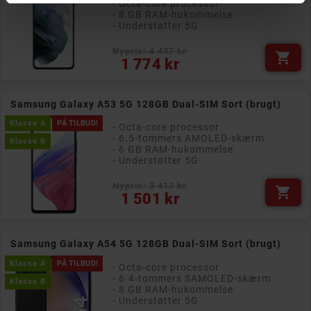
- Octa-core processor
- 8 GB RAM-hukommelse
- Understøtter 5G
Nypris: 4 437 kr

Pris
1 774 kr
Samsung Galaxy A53 5G 128GB Dual-SIM Sort (brugt)
Klasse A
PÅ TILBUD!
- Octa-core processor
- 6.5-tommers AMOLED-skærm
Klasse B
- 6 GB RAM-hukommelse
- Understøtter 5G
Nypris: 3 413 kr

Pris
1 501 kr
Samsung Galaxy A54 5G 128GB Dual-SIM Sort (brugt)
Klasse A
PÅ TILBUD!
- Octa-core processor
- 6.4-tommers SAMOLED-skærm
Klasse B
- 8 GB RAM-hukommelse
- Understøtter 5G