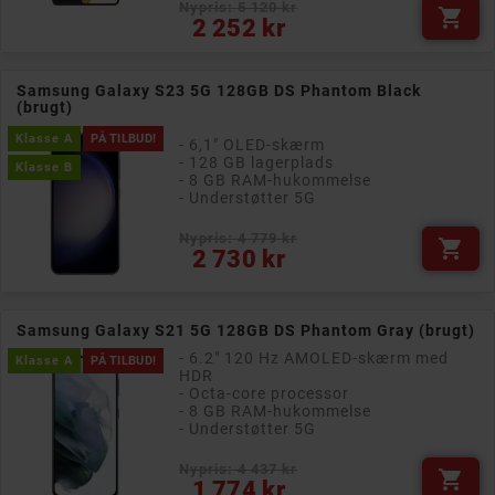
Nypris: 5 120 kr

Pris
2 252 kr
Samsung Galaxy S23 5G 128GB DS Phantom Black
(brugt)
Klasse A
PÅ TILBUD!
- 6,1" OLED-skærm
- 128 GB lagerplads
Klasse B
- 8 GB RAM-hukommelse
- Understøtter 5G
Nypris: 4 779 kr

Pris
2 730 kr
Samsung Galaxy S21 5G 128GB DS Phantom Gray (brugt)
- 6.2" 120 Hz AMOLED-skærm med
Klasse A
PÅ TILBUD!
HDR
- Octa-core processor
- 8 GB RAM-hukommelse
- Understøtter 5G
Nypris: 4 437 kr

Pris
1 774 kr