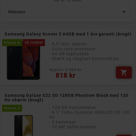
Der er 19 varer.

Relevans
Samsung Galaxy Xcover 5 64GB med 1 års garanti (brugt)
Klasse A
PÅ TILBUD!
- 5,3" HD+ skærm
- Octa-core processor
- 64 GB lagerplads
- Stærk og slagfast konstruktion
Nypris: 2 389 kr

Pris
818 kr
Samsung Galaxy S22 5G 128GB Phantom Black med 120
Hz-skærm (brugt)
- 128 GB hukommelse
Klasse A
- 6.1" FHD+ Dynamic AMOLED 2X 120
Hz
- 3 kameraer
- 10 MP Selfie-kamera