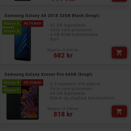
Samsung Galaxy A8 2018 32GB Black (brugt)
Klasse A
PÅ TILBUD!
- 32 GB lagerplads
- Octa-core processor
Klasse B
- 4 GB RAM-hukommelse
- Sort
Nypris: 3 072 kr

Pris
682 kr
Samsung Galaxy Xcover Pro 64GB (brugt)
Klasse B
PÅ TILBUD!
- 6.3-tommers IPS-skærm
- Octa-core processor
Klasse C
- 64 GB lagerplads
- Stærk og slagfast konstruktion
Nypris: 3 748 kr

Pris
818 kr