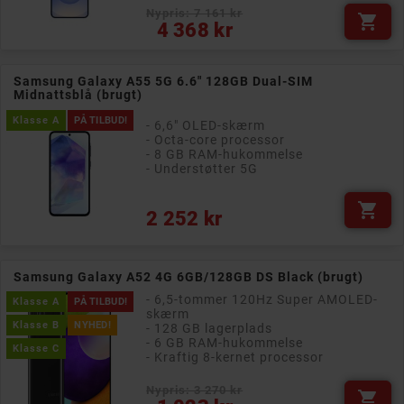
Nypris: 7 161 kr

Pris
4 368 kr
Samsung Galaxy A55 5G 6.6" 128GB Dual-SIM
Midnattsblå (brugt)
Klasse A
PÅ TILBUD!
- 6,6" OLED-skærm
- Octa-core processor
- 8 GB RAM-hukommelse
- Understøtter 5G

Pris
2 252 kr
Samsung Galaxy A52 4G 6GB/128GB DS Black (brugt)
- 6,5-tommer 120Hz Super AMOLED-
Klasse A
PÅ TILBUD!
skærm
Klasse B
NYHED!
- 128 GB lagerplads
- 6 GB RAM-hukommelse
Klasse C
- Kraftig 8-kernet processor
Nypris: 3 270 kr

Pris