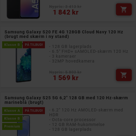
Nypris: 3 413 kr

Pris
1 842 kr
Samsung Galaxy S20 FE 4G 128GB Cloud Navy 120 Hz
(brugt med skærm i ny stand)
Klasse B
PÅ TILBUD!
- 128 GB lagerplads
- 6.5" FHD+ sAMOLED-skærm 120 Hz
- 3 kameraer
- 32MP hovedkamera
Nypris: 5 803 kr

Pris
1 569 kr
Samsung Galaxy S25 5G 6,2" 128 GB med 120 Hz-skærm
marineblå (brugt)
- 6.2" 120 Hz AMOLED-skærm med
Klasse A
PÅ TILBUD!
HDR
Klasse B
- Octa-core processor
- 12 GB RAM-hukommelse
Premium
- 128 GB lagerplads