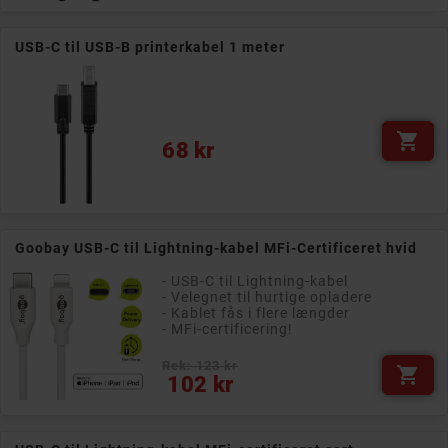
USB-C til USB-B printerkabel 1 meter

Pris
68 kr
Goobay USB-C til Lightning-kabel MFi-Certificeret hvid
- USB-C til Lightning-kabel
- Velegnet til hurtige opladere
- Kablet fås i flere længder
- MFi-certificering!
Rek: 123 kr

Pris
102 kr