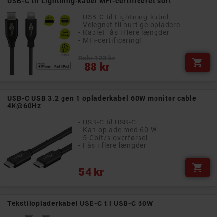
USB-C til Lightning-kabel MFi-certificeret sort
- USB-C til Lightning-kabel
- Velegnet til hurtige opladere
- Kablet fås i flere længder
- MFi-certificering!
Rek: 123 kr

Pris
88 kr
USB-C USB 3.2 gen 1 opladerkabel 60W monitor cable
4K@60Hz
- USB-C til USB-C
- Kan oplade med 60 W
- 5 Gbit/s overførsel
- Fås i flere længder

Pris
54 kr
Tekstilopladerkabel USB-C til USB-C 60W