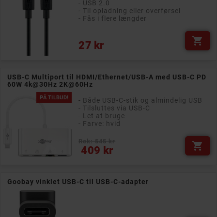
- USB 2.0
- Til opladning eller overførsel
- Fås i flere længder

Pris
27 kr
USB-C Multiport til HDMI/Ethernet/USB-A med USB-C PD
60W 4k@30Hz 2K@60Hz
PÅ TILBUD!
- Både USB-C-stik og almindelig USB
- Tilsluttes via USB-C
- Let at bruge
- Farve: hvid
Rek: 545 kr

Pris
409 kr
Goobay vinklet USB-C til USB-C-adapter