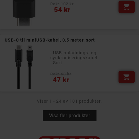
Rek: 102 kr

Pris
54 kr
USB-C til miniUSB-kabel, 0,5 meter, sort
- USB-opladnings- og
synkroniseringskabel
- Sort
Rek: 68 kr

Pris
47 kr
Viser 1 - 24 av 101 produkter.
Visa fler produkter