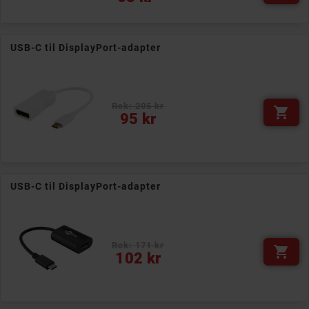
USB-C til DisplayPort-adapter
Rek: 205 kr

Pris
95 kr
USB-C til DisplayPort-adapter
Rek: 171 kr

Pris
102 kr