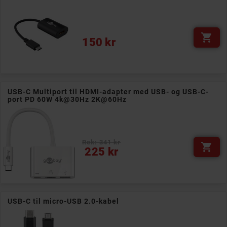

Pris
150 kr
USB-C Multiport til HDMI-adapter med USB- og USB-C-
port PD 60W 4k@30Hz 2K@60Hz
Rek: 341 kr

Pris
225 kr
USB-C til micro-USB 2.0-kabel