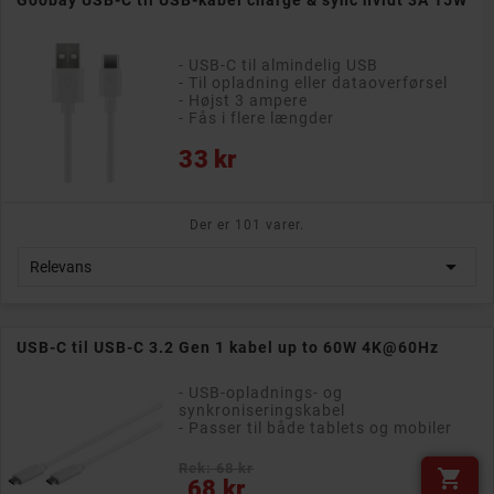
Goobay USB-C til USB-kabel charge & sync hvidt 3A 15W
- USB-C til almindelig USB
- Til opladning eller dataoverførsel
- Højst 3 ampere
- Fås i flere længder
Pris
33 kr
Der er 101 varer.

Relevans
USB-C til USB-C 3.2 Gen 1 kabel up to 60W 4K@60Hz
- USB-opladnings- og
synkroniseringskabel
- Passer til både tablets og mobiler
Rek: 68 kr

Pris
68 kr