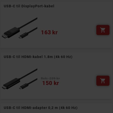
USB-C til DisplayPort-kabel

Pris
163 kr
USB-C til HDMI-kabel 1.8m (4k 60 Hz)
Rek: 239 kr

Pris
150 kr
USB-C til HDMI-adapter 0,2 m (4k 60 Hz)