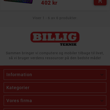

Pris
402 kr
Viser 1 - 6 av 6 produkter.
Sammen bringer vi computere og mobiler tilbage til livet,
så vi bruger verdens ressourcer på den bedste måde!
Information

Kategorier
Vores firma
