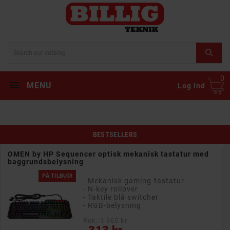
0
MENU
Log ind
BESTSELLERS
OMEN by HP Sequencer optisk mekanisk tastatur med
baggrundsbelysning
PÅ TILBUD!
- Mekanisk gaming-tastatur
- N-key rollover
- Taktile blå switcher
- RGB-belysning
Rek: 1 365 kr
Pris