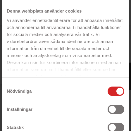
- Cool RGB-belysning!
Denna webbplats använder cookies

Pris
170 kr
Vi använder enhetsidentifierare för att anpassa innehållet
och annonserna till användarna, tillhandahålla funktioner
för sociala medier och analysera vår trafik. Vi
Havit KB486L semi-mekanisk RGB-gamingtastatur
vidarebefordrar även sådana identifierare och annan
- Semi-mekanisk tastatur
information från din enhet till de sociala medier och
- Tilsluttes via USB
annons- och analysföretag som vi samarbetar med.
- RGB-belysning
Dessa kan i sin tur kombinera informationen med annan
FILTER
Rek: 205 kr
information som du har tillhandahållit eller som de har

Pris
170 kr
samlat in när du har använt deras tjänster.
https://business.safety.google/privacy/
Samtyckesval
Nödvändiga
OMEN by HP Sequencer optisk mekanisk tastatur med
baggrundsbelysning
PÅ TILBUD!
- Mekanisk gaming-tastatur
Inställningar
- N-key rollover
- Taktile blå switcher
- RGB-belysning
Statistik