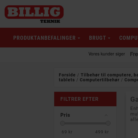
PRODUKTANBEFALINGER
BRUGT
COMPU
Forside
Tilbehør til computere, b
tablets
Computertilbehør
Comp
G
FILTRER EFTER
Enh
mul
Pris
all
69
kr
499
kr