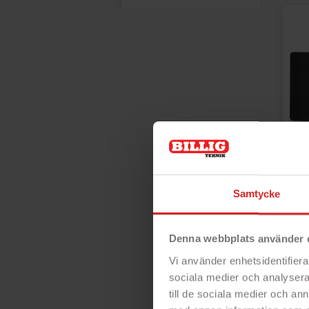
Sav
Samtycke
Pre
ga
Ga
for
Denna webbplats använder 
fun
str
Vi använder enhetsidentifierar
god
sociala medier och analysera 
- 
till de sociala medier och a
- 9