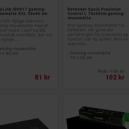


Læg i kurv
Læg i kurv
giLink ID0017 gaming-
Defender Savio Precision
semåtte XXL 30x40 cm
Control L 70x30cm gaming-
musemåtte
 helt rigtige størrelse
Stor gaming-musemåtte fra
ming-musemåtte med et
Defender, der giver det
kret motiv i sort og blå.
perfekte glid for præcision og
tastisk overflade, der har
kontrol, når du spiller. Med en
 rigtige...
størrelse...
Gaming-musemåtte
- Gaming-musemåtte
0 x 40 cm
- 70 x 30 cm
Rek: 136 kr
s
Pris
81 kr
102 kr