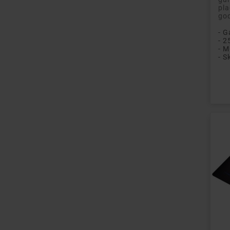
pla
god
- 
- 2
- M
- S
Pri