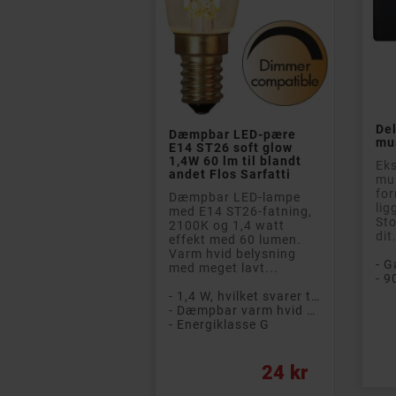


De
pbar LED-pære
Dæmpbar LED-pære
Nort
mu
 ST26 soft glow
E14 ST26 clear 2,8 watt
GB al
W 60 lm til blandt
250 lm (25 W) til blandt
til 5
Eks
et Flos Sarfatti
andet Flos Sarfatti
mu
Nort
for
pbar LED-lampe
Dæmpbar LED-lampe
tilby
lig
 E14 ST26-fatning,
med E14 ST26-fatning,
besky
Sto
0K og 1,4 watt
2700 K og 2,8 watt med
online
dit.
ekt med 60 lumen.
250 lumen (svarende til
5 enh
m hvid belysning
en 25 W glødepære).
- 
 meget lavt...
Varm hvid...
- Kra
- 9
- 5 e
- 1,4 W, hvilket svarer til en 16 W pære
- 2,8 W, hvilket svarer til en 25 W pære
- 1 å
- Dæmpbar varm hvid LED-lampe
- Dæmpbar varm hvid LED-lampe
- Ve
nergiklasse G
- Energiklasse F
Pri
Pris
Norm
Pris
24 kr
25 kr