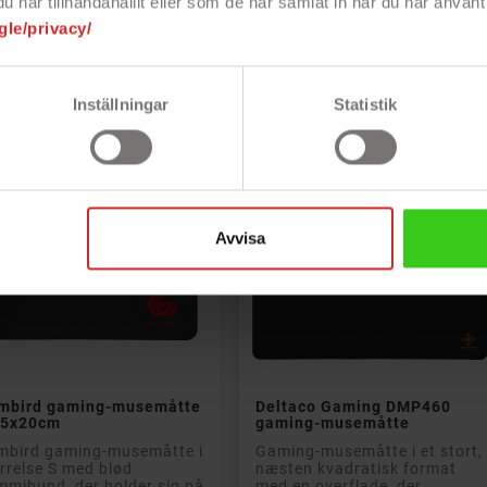
har tillhandahållit eller som de har samlat in när du har använt 
gle/privacy/
Rek: 170 kr
Rek: 171 kr
s
Pris
122 kr
81 kr
Inställningar
Statistik
Avvisa


Læg i kurv
Læg i kurv
mbird gaming-musemåtte
Deltaco Gaming DMP460
25x20cm
gaming-musemåtte
mbird gaming-musemåtte i
Gaming-musemåtte i et stort,
rrelse S med blød
næsten kvadratisk format
mibund, der holder sig på
med en overflade, der