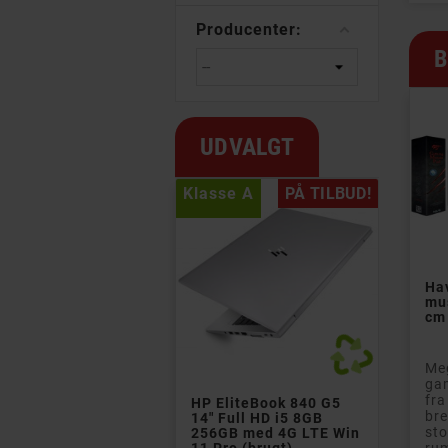
Producenter:
B
UDVALGT
se A
PÅ TILBUD!
Klasse A
PÅ TILBUD!
Klasse B
Ha
mu
cm
Meg


ga
fra
EliteBook 840 G5
HP EliteBook 840 G7 i5
Phil
bre
 Full HD i5 8GB
8GB 256GB SSD
Wirel
sto
GB med 4G LTE Win
Windows 11 Pro (brugt)
ear (
ru