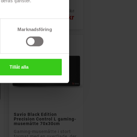
deras tjänster.
- Skridsikker gummibund
Rek: 68 kr
Pris
47 kr
Marknadsföring
Tillåt alla

Læg i kurv
Savio Black Edition
Precision Control L gaming-
musemåtte 70x30cm
Gaming-musemåtte i stort
format med en overflade, der