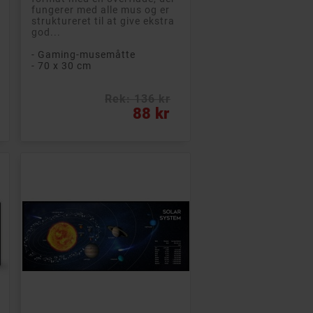
fungerer med alle mus og er
struktureret til at give ekstra
god...
- Gaming-musemåtte
- 70 x 30 cm
Rek: 136 kr
Pris
88 kr