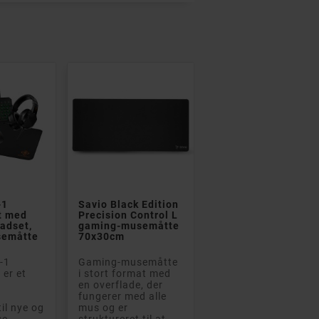


-1
Savio Black Edition
t med
Precision Control L
eadset,
gaming-musemåtte
semåtte
70x30cm
i-1
Gaming-musemåtte
er et
i stort format med
en overflade, der
fungerer med alle
il nye og
mus og er
se
struktureret til at