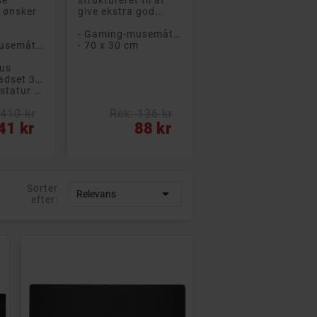
 ønsker
give ekstra god...
- Gaming-musemåtte
- Gaming-musemåtte
- 70 x 30 cm
mus
- Gamingheadset 3,5 mm
- Gaming-tastatur med belysning
 410 kr
Rek: 136 kr
Pris
41 kr
88 kr
Sorter

Relevans
efter: