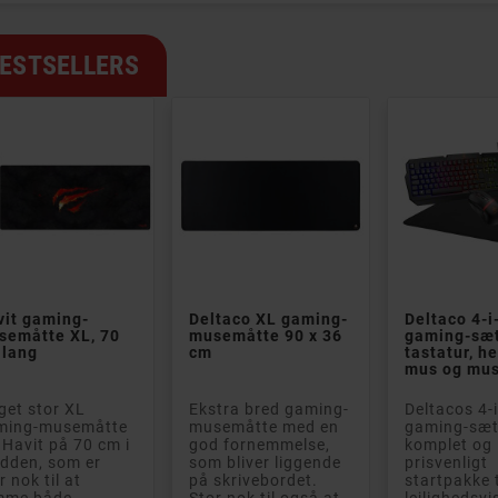
ESTSELLERS


vit gaming-
Deltaco XL gaming-
Deltaco 4-i
semåtte XL, 70
musemåtte 90 x 36
gaming-sæ
 lang
cm
tastatur, h
mus og mu
et stor XL
Ekstra bred gaming-
Deltacos 4-

ming-musemåtte
musemåtte med en
gaming-sæt 
 Havit på 70 cm i
god fornemmelse,
komplet og
ips T2206 True
dden, som er
som bliver liggende
prisvenligt
ess Headset In-
r nok til at
på skrivebordet.
startpakke t
hvid)
mme både
Stor nok til også at
lejlighedsvi