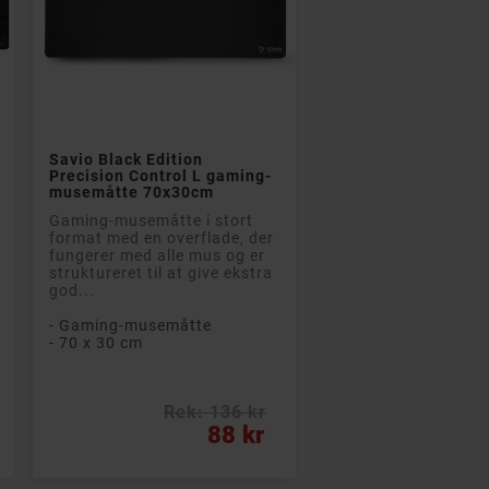

Læg i kurv
Savio Black Edition
Precision Control L gaming-
musemåtte 70x30cm
Gaming-musemåtte i stort
format med en overflade, der
fungerer med alle mus og er
struktureret til at give ekstra
god...
- Gaming-musemåtte
- 70 x 30 cm
Rek: 136 kr
Pris
88 kr