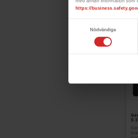
med annan information som du 
https://business.safety.goo
Pri
Samtyckesval
Nödvändiga
Ge
S 
Ge
stø
gum