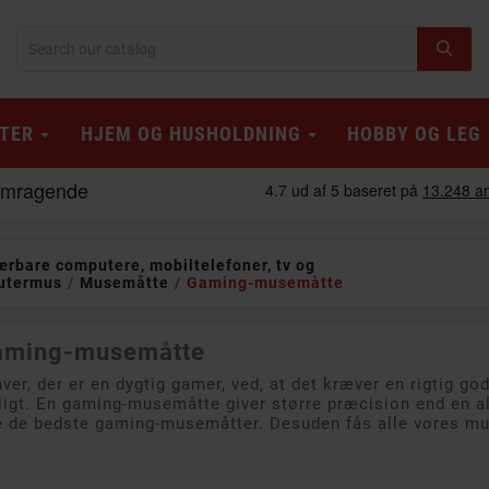
TER
HJEM OG HUSHOLDNING
HOBBY OG LEG
ærbare computere, mobiltelefoner, tv og
utermus
Musemåtte
Gaming-musemåtte
aming-musemåtte
ver, der er en dygtig gamer, ved, at det kræver en rigtig g
igt. En gaming-musemåtte giver større præcision end en a
e de bedste gaming-musemåtter. Desuden fås alle vores mus