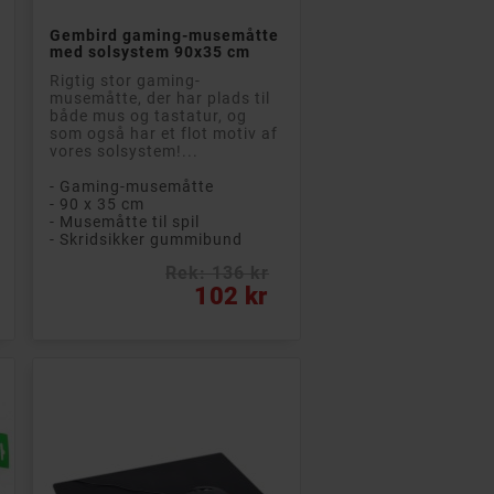

Læg i kurv
Gembird gaming-musemåtte
med solsystem 90x35 cm
Rigtig stor gaming-
musemåtte, der har plads til
både mus og tastatur, og
som også har et flot motiv af
vores solsystem!...
- Gaming-musemåtte
- 90 x 35 cm
- Musemåtte til spil
- Skridsikker gummibund
Rek: 136 kr
Pris
102 kr