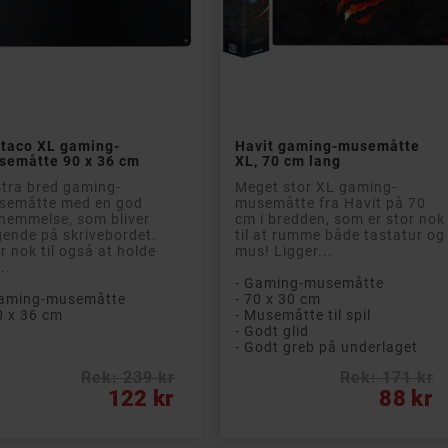


Læg i kurv
Læg i kurv

ltaco XL gaming-
Havit gaming-musemåtte
on 360 Deluxe 50
semåtte 90 x 36 cm
XL, 70 cm lang
t-i-en-beskyttelse
 enheder
tra bred gaming-
Meget stor XL gaming-
semåtte med en god
musemåtte fra Havit på 70
on 360 Deluxe
nemmelse, som bliver
cm i bredden, som er stor nok
der et stærkt lag af
gende på skrivebordet.
til at rumme både tastatur og
ttelse af dig og dit
r nok til også at holde
mus! Ligger...
 privatliv for op til
..
eder (pc, Mac og...
- Gaming-musemåtte
Gaming-musemåtte
- 70 x 30 cm
ftfuld beskyttelse
0 x 36 cm
- Musemåtte til spil
nheder
- Godt glid
rs licens
- Godt greb på underlaget
lkendt mærke
Rek: 239 kr
Rek: 171 kr
s
Pris
122 kr
88 kr
Rek: 477 kr
alpris
122 kr