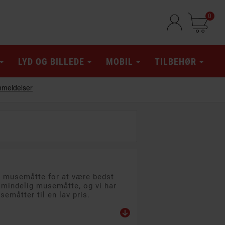
0
LYD OG BILLEDE
MOBIL
TILBEHØR
od musemåtte for at være bedst
lmindelig musemåtte, og vi har
emåtter til en lav pris.