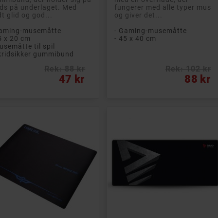
ds på underlaget. Med
fungerer med alle typer mus
t glid og god...
og giver det...
Gaming-musemåtte
- Gaming-musemåtte
5 x 20 cm
- 45 x 40 cm
usemåtte til spil
kridsikker gummibund
Rek: 88 kr
Rek: 102 kr
s
Pris
47 kr
88 kr