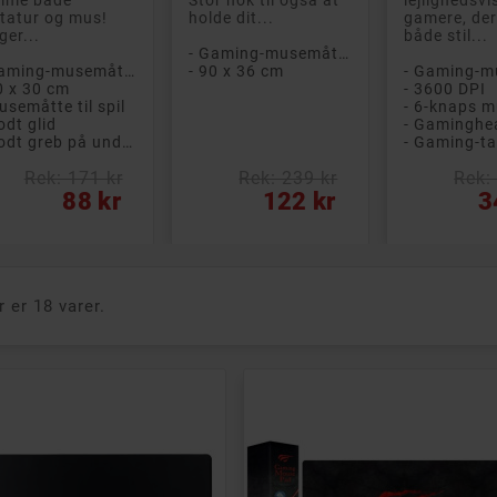
akt og praktisk
tatur og mus!
holde dit...
gamere, der
trådløst headset
ger...
både stil...
vedtelefoner fra
- Gaming-musemåtte
ps med
- Gaming-musemåtte
- 90 x 36 cm
dningsetui med op
0 x 30 cm
- 3600 DPI
8 timers samlet...
usemåtte til spil
- 6-knaps 
odt glid
e trådløs lyd
- Godt greb på underlaget
- Stænk- og svedafvisende design (IPX4)
- 6 timers batterilevetid (+ 12 timer i etuiet)
Rek: 171 kr
Rek: 239 kr
Rek:
- Komfortabel pasform, der sidder sikkert på plads
s
Pris
Pris
88 kr
122 kr
3
Rek: 409 kr
245 kr
r er 18 varer.
PÅ TILBUD!
-14 KR