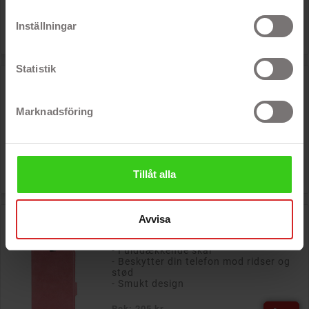
- Vegansk læder
Inställningar
Rek: 171 kr

Pris
68 kr
Statistik
Onsala mobiletui til iPhone 13 Pro Max Rose Garden
- Fulddækkende skal til bagsiden af ​​
PÅ TILBUD!
telefonen
Marknadsföring
- Beskytter din telefon mod ridser og
snavs
- Smukt design
Rek: 171 kr

Tillåt alla
Pris
68 kr
Onsala 2-i-1 magnetisk pungetui til iPhone 13 Pro Max
Avvisa
Dusty Pink
- Fulddækkende skal
- Beskytter din telefon mod ridser og
stød
- Smukt design
Rek: 205 kr