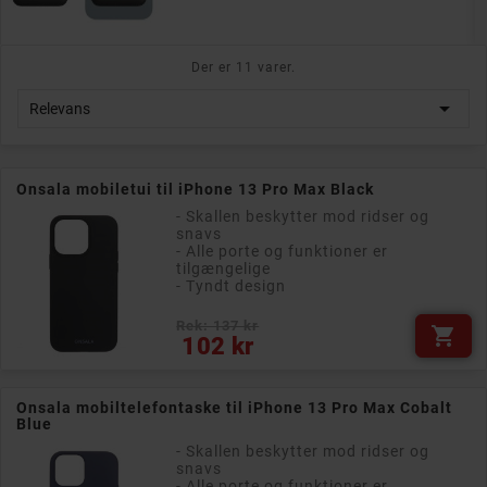
Der er 11 varer.

Relevans
Onsala mobiletui til iPhone 13 Pro Max Black
- Skallen beskytter mod ridser og
snavs
- Alle porte og funktioner er
tilgængelige
- Tyndt design
Rek: 137 kr

Pris
102 kr
Onsala mobiltelefontaske til iPhone 13 Pro Max Cobalt
Blue
- Skallen beskytter mod ridser og
snavs
- Alle porte og funktioner er