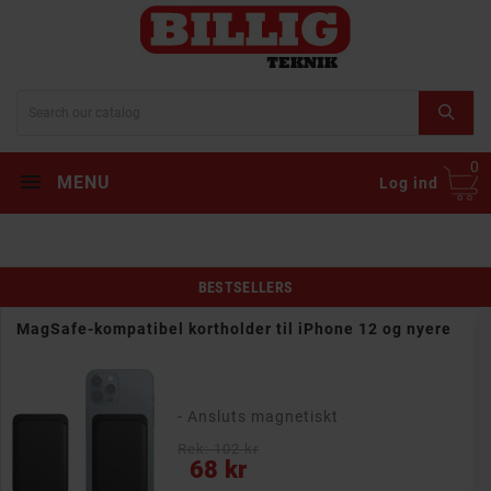
0
MENU
Log ind
BESTSELLERS
MagSafe-kompatibel kortholder til iPhone 12 og nyere
- Ansluts magnetiskt
Rek: 102 kr
Pris
68 kr