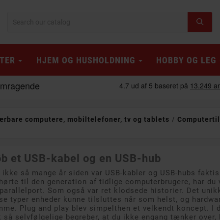
TER
HJEM OG HUSHOLDNING
HOBBY OG LEG
ærbare computere, mobiltelefoner, tv og tablets
Computerti
b et USB-kabel og en USB-hub
 ikke så mange år siden var USB-kabler og USB-hubs faktis
hørte til den generation af tidlige computerbrugere, har du 
parallelport. Som også var ret klodsede historier. Det unik
se typer enheder kunne tilsluttes når som helst, og hardwa
me. Plug and play blev simpelthen et velkendt koncept. I 
 så selvfølgelige begreber, at du ikke engang tænker over, 