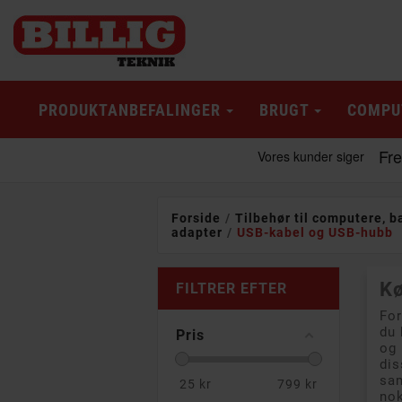
PRODUKTANBEFALINGER
BRUGT
COMPU
Forside
Tilbehør til computere, b
adapter
USB-kabel og USB-hubb
Kø
FILTRER EFTER
For
du 
Pris
og 
dis
sam
25
kr
799
kr
nok