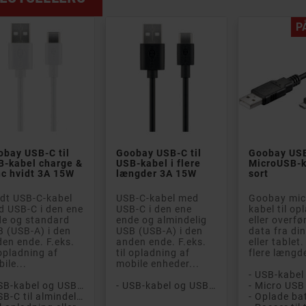
P
e B
PÅ TILBUD!
Klasse A
PÅ TILBUD!
Klasse
Klasse


obay USB-C til
Goobay USB-C til
Goobay USB
B-kabel charge &
USB-kabel i flere
MicroUSB-k
c hvidt 3A 15W
længder 3A 15W
sort
dt USB-C-kabel
USB-C-kabel med
Goobay mic
 USB-C i den ene
USB-C i den ene
kabel til op


de og standard
ende og almindelig
eller overfø
 (USB-A) i den
USB (USB-A) i den
data fra din
ook Air 13-
HP EliteBook 840 G5
HP Eli
en ende. F.eks.
anden ende. F.eks.
eller tablet.
er 2017 i5 8GB
14" Full HD i5 8GB
8GB 2
 opladning af
til opladning af
flere længd
B (brugt med små
256GB med 4G LTE Win
Window
ile...
mobile enheder...
er skærm)
11 Pro (brugt)
Brugt 
t med små
Brugt med 12 måneders
garant
- USB-kabel og USB-hubb
- USB-kabel og USB-hubb
- Micro USB
mmærker* og 1 års
garanti! Eksklusiv 14"
14" lap
- USB-C til almindelig USB
ti! Superlet og
HP EliteBook 840 G5
forretn