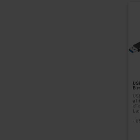
USB
B 
USB
af 
ell
Læn
- U