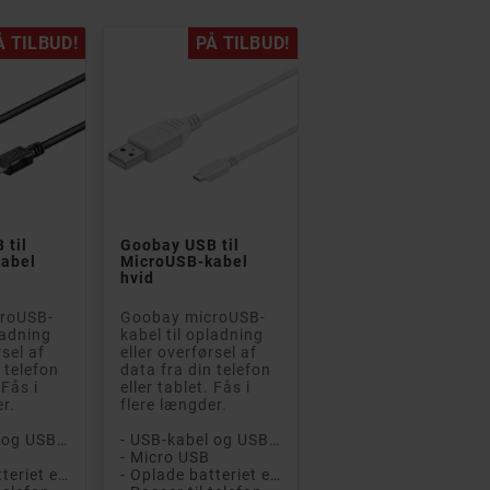
Å TILBUD!
PÅ TILBUD!
 A
PÅ TILBUD!
 B


 til
Goobay USB til
abel
MicroUSB-kabel
hvid
roUSB-
Goobay microUSB-
ladning
kabel til opladning


rsel af
eller overførsel af
 telefon
data fra din telefon
teBook 840 G7 i5
Philips T2206 True
 Fås i
eller tablet. Fås i
56GB SSD
Wireless Headset In-
er.
flere længder.
s 11 Pro (brugt)
ear (hvid)
med 1 års
Kompakt og praktisk
- USB-kabel og USB-hubb
- USB-kabel og USB-hubb
i! Bærbar og let
ægte trådløst headset
- Micro USB
top til
og hovedtelefoner fra
- Oplade batteriet eller overføre data
- Oplade batteriet eller overføre data
ings- eller
Philips med