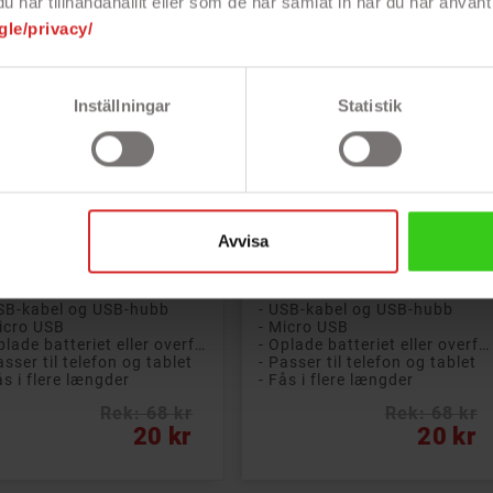
har tillhandahållit eller som de har samlat in när du har använt 
gle/privacy/
Inställningar
Statistik


Læg i kurv
Læg i kurv
obay USB til MicroUSB-
Goobay USB til MicroUSB-
el hvid
kabel sort
bay microUSB-kabel til
Goobay microUSB-kabel til
adning eller overførsel af
opladning eller overførsel af
Avvisa
a fra din telefon eller
data fra din telefon eller
let. Fås i flere længder.
tablet. Fås i flere længder.
SB-kabel og USB-hubb
- USB-kabel og USB-hubb
icro USB
- Micro USB
- Oplade batteriet eller overføre data
- Oplade batteriet eller overføre data
asser til telefon og tablet
- Passer til telefon og tablet
ås i flere længder
- Fås i flere længder
Rek: 68 kr
Rek: 68 kr
s
Pris
20 kr
20 kr