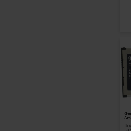
Pri
Ge
Sma
Br
54m