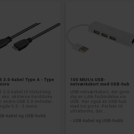


Læg i kurv
Læg i kurv
 3.0-kabel Type A - Type
100 Mbit/s USB-
micro
netværkskort med USB-hub
 3.0-kabel til tilslutning
USB-netværkskort, der giver
f.eks. eksterne harddiske
dig en LAN-forbindelse via
er andre USB 3.0-enheder.
USB. Har også en USB-hub
gde 0,5 - 3 meter.
med tre porte. Perfekt til
ultrabooks, der...
SB-kabel og USB-hubb
- USB-kabel og USB-hubb