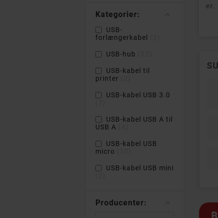
er.
Kategorier:
USB-
forlængerkabel
3
USB-hub
22
S
USB-kabel til
printer
2
USB-kabel USB 3.0
7
USB-kabel USB A til
USB A
4
USB-kabel USB
micro
10
USB-kabel USB mini
2
Producenter:
B