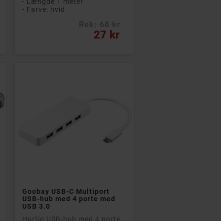
- Længde 1 meter
- Farve: hvid
Rek: 68 kr
Pris
27 kr

Læg i kurv
Goobay USB-C Multiport
USB-hub med 4 porte med
USB 3.0
Hurtig USB-hub med 4 porte,