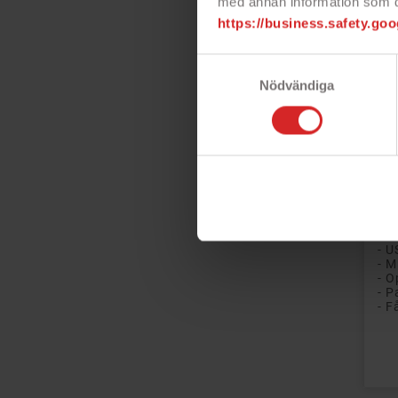
med annan information som du 
https://business.safety.goo
Samtyckesval
Nödvändiga
Go
kab
Goo
opl
dat
tab
- U
- M
- P
- F
Pri