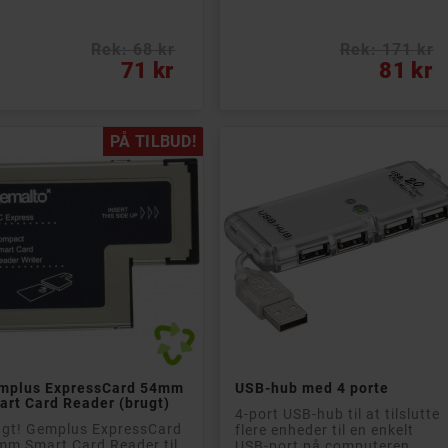
Rek: 68 kr
Rek: 171 kr
s
Pris
71 kr
81 kr
PÅ TILBUD!


Læg i kurv
Læg i kurv
mplus ExpressCard 54mm
USB-hub med 4 porte
rt Card Reader (brugt)
4-port USB-hub til at tilslutte
ugt! Gemplus ExpressCard
flere enheder til en enkelt
m Smart Card Reader til
USB-port på computeren.