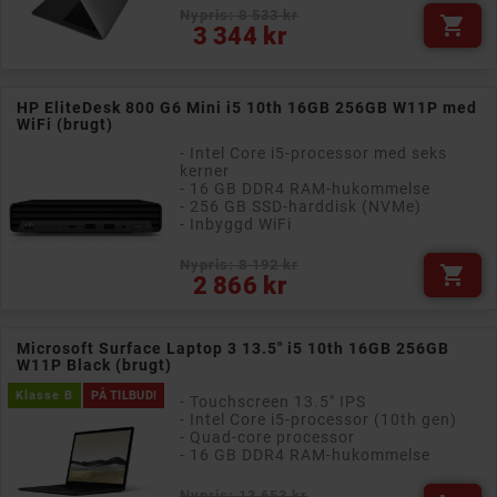
Nypris: 8 533 kr

Pris
3 344 kr
HP EliteDesk 800 G6 Mini i5 10th 16GB 256GB W11P med
WiFi (brugt)
- Intel Core i5-processor med seks
kerner
- 16 GB DDR4 RAM-hukommelse
- 256 GB SSD-harddisk (NVMe)
- Inbyggd WiFi
Nypris: 8 192 kr

Pris
2 866 kr
Microsoft Surface Laptop 3 13.5" i5 10th 16GB 256GB
W11P Black (brugt)
Klasse B
PÅ TILBUD!
- Touchscreen 13.5" IPS
- Intel Core i5-processor (10th gen)
- Quad-core processor
- 16 GB DDR4 RAM-hukommelse
Nypris: 13 653 kr