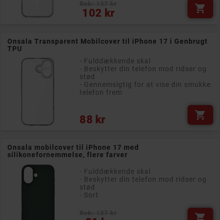
Rek: 137 kr

Pris
102 kr
Onsala Transparent Mobilcover til iPhone 17 i Genbrugt
TPU
- Fulddækkende skal
- Beskytter din telefon mod ridser og
stød
- Gennemsigtig for at vise din smukke
telefon frem

Pris
88 kr
Onsala mobilcover til iPhone 17 med
silikonefornemmelse, flere farver
- Fulddækkende skal
- Beskytter din telefon mod ridser og
stød
- Sort
Rek: 137 kr

Pris