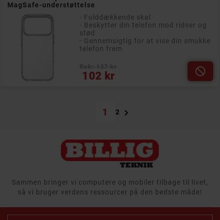
MagSafe-understøttelse
- Fulddækkende skal
- Beskytter din telefon mod ridser og
stød
- Gennemsigtig for at vise din smukke
telefon frem
Rek: 137 kr

Pris
102 kr
1

2
Sammen bringer vi computere og mobiler tilbage til livet,
så vi bruger verdens ressourcer på den bedste måde!