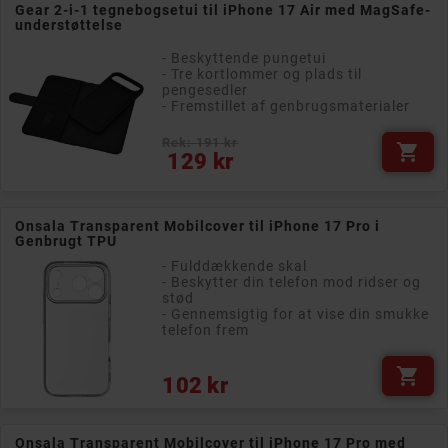
Gear 2-i-1 tegnebogsetui til iPhone 17 Air med MagSafe-
understøttelse
- Beskyttende pungetui
- Tre kortlommer og plads til
pengesedler
- Fremstillet af genbrugsmaterialer
Rek: 191 kr

Pris
129 kr
Onsala Transparent Mobilcover til iPhone 17 Pro i
Genbrugt TPU
- Fulddækkende skal
- Beskytter din telefon mod ridser og
stød
- Gennemsigtig for at vise din smukke
telefon frem

Pris
102 kr
Onsala Transparent Mobilcover til iPhone 17 Pro med