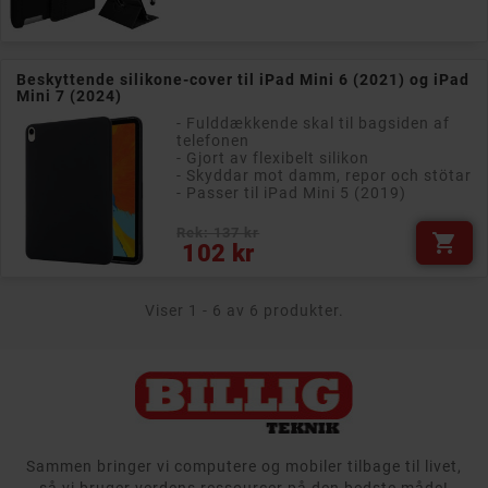
Beskyttende silikone-cover til iPad Mini 6 (2021) og iPad
Mini 7 (2024)
- Fulddækkende skal til bagsiden af ​​
telefonen
- Gjort av flexibelt silikon
- Skyddar mot damm, repor och stötar
- Passer til iPad Mini 5 (2019)
Rek: 137 kr

Pris
102 kr
Viser 1 - 6 av 6 produkter.
Sammen bringer vi computere og mobiler tilbage til livet,