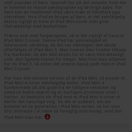
vildt populær til børn. Specielt her på det seneste, hvor der
er kommet en masse pædagogiske og lærerige apps. For
børn kan en traditionel iPad være svær at håndtere pga
størrelsen. Hvis iPad'en bruges af børn, er det selvfølgelig
ekstra vigtigt at have et iPad Mini-cover som giver
tilstrækkeligt med beskyttelse.
Præcis som med forgængeren, så er det vigtigt at have et
iPad Mini 2-cover. Denne iPad har gennemgået en
interessant udvikling, da det var meningen, den skulle
efterfølges af iPad Mini 3. Men treeren blev trukket tilbage
fra markedet, da den ikke ansås for at være tilstrækkeligt
unik. Den lignede toeren for meget. Men hvis man alligevel
har en iPad 3, så virker det præcis ligeså godt med et iPad
Mini 2-cover.
Har man den seneste version af en iPad Mini, så passer et
iPad Mini 4-cover selvfølgelig bedst. IPad Mini 4
kombinerede alt det gode fra de tidligere versioner og
smed en bedre skærm og en hurtigere processor oven i
hatten. At beskytte sin iPad med et iPad Mini 4-cover er
derfor det naturlige valg. Da det er usikkert, om der
kommer en ny generation i iPad Mini-serien, så har man
stor interesse i at være så forsigtig som muligt, med den
iPad Mini man har.