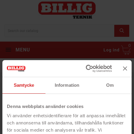
0
MENU
Log ind
Højttalere til tv
Samtycke
Information
Om
Før eller siden indser vi alle, hvor vigtigt det er at have
rigtig gode højttalere til vores fjernsyn. Med
højhastighedsbredbånd og fiberforbindelser er
Denna webbplats använder cookies
højopløsningslyd og -video blevet meget udbredt. Og
på det niveau er indbyggede højttalere sjældent gode
Vi använder enhetsidentifierare för att anpassa innehållet
nok. Ved at købe dedikerede tv-højttalere kan du
och annonserna till användarna, tillhandahålla funktioner
derfor i høj grad forbedre den samlede oplevelse. Ofte
för sociala medier och analysera vår trafik. Vi
er de også et godt supplement til eksisterende