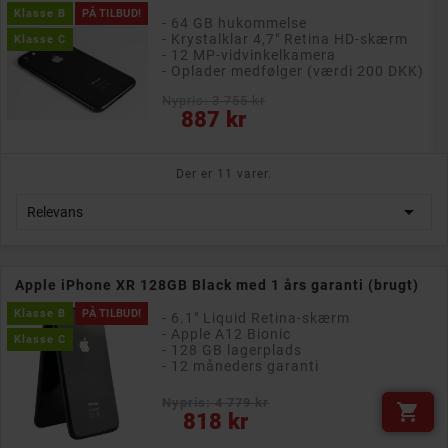
Klasse B
PÅ TILBUD!
- 64 GB hukommelse
- Krystalklar 4,7" Retina HD-skærm
Klasse C
- 12 MP-vidvinkelkamera
- Oplader medfølger (værdi 200 DKK)
Nypris: 3 755 kr
Pris
887 kr
Der er 11 varer.

Relevans
Apple iPhone XR 128GB Black med 1 års garanti (brugt)
Klasse B
PÅ TILBUD!
- 6.1" Liquid Retina-skærm
- Apple A12 Bionic
Klasse C
- 128 GB lagerplads
- 12 måneders garanti
Nypris: 4 779 kr

Pris
818 kr