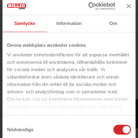
Klasse B
PÅ TILBUD!
- 64 GB hukommelse
- Krystalklar 4,7" Retina HD-skærm
Klasse C
- 12 MP-vidvinkelkamera
Samtycke
Information
Om
- Oplader medfølger (værdi 200 DKK)
Nypris: 3 755 kr

Pris
887 kr
Denna webbplats använder cookies
Vi använder enhetsidentifierare för att anpassa innehållet
Apple iPhone XR 64GB Black (brugt)
och annonserna till användarna, tillhandahålla funktioner
- 64 GB
Klasse B
för sociala medier och analysera vår trafik. Vi
PÅ TILBUD!
- 6,1" Liquid Retina-skærm
vidarebefordrar även sådana identifierare och annan
- Ulåst
- AC-adapter og opladningskabel
information från din enhet till de sociala medier och
medfølger
annons- och analysföretag som vi samarbetar med.
Dessa kan i sin tur kombinera informationen med annan
Nypris: 4 437 kr

Pris
955 kr
FILTER
information som du har tillhandahållit eller som de har
samlat in när du har använt deras tjänster.
https://business.safety.google/privacy/
iPhone 12 64GB Sort (brugt)
Samtyckesval
Nödvändiga
- 6,1" OLED-skærm
Klasse A
PÅ TILBUD!
- 64 GB lagerplads