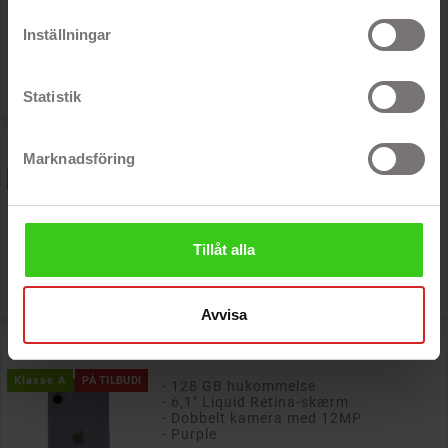
- To 12 MP-kameraer
- Kraftfuld A14-processor med seks
Inställningar
kerner
Nypris: 5 461 kr

Pris
1 911 kr
Statistik
iPhone 12 128GB Sort (brugt)
Marknadsföring
- 6,1" OLED-skærm
Klasse B
PÅ TILBUD!
- 128 GB lagerplads
- To 12 MP-kameraer
- Kraftfuld A14-processor med seks
kerner
Tillåt alla
Nypris: 4 779 kr

Pris
1 911 kr
Avvisa
iPhone 11 128GB Purple (brugt)
Klasse A
PÅ TILBUD!
- 128 GB hukommelse
- 6,1" Liquid Retina-skærm
- Dobbelt kamera med 12MP
- Purple