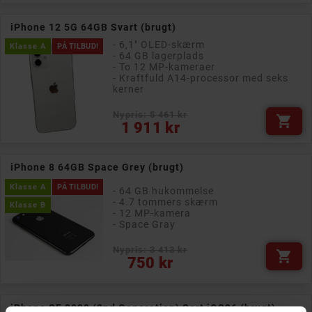
iPhone 12 5G 64GB Svart (brugt)
- 6,1" OLED-skærm
Klasse A
PÅ TILBUD!
- 64 GB lagerplads
- To 12 MP-kameraer
- Kraftfuld A14-processor med seks
kerner
Nypris: 5 461 kr

Pris
1 911 kr
iPhone 8 64GB Space Grey (brugt)
Klasse A
PÅ TILBUD!
- 64 GB hukommelse
- 4.7 tommers skærm
Klasse B
- 12 MP-kamera
- Space Gray
Nypris: 3 413 kr

Pris
750 kr
iPhone SE 2020 (2nd Generation) Sort iOS26 (brugt)