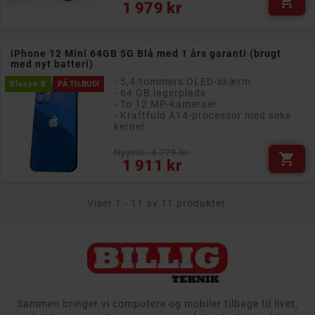

Pris
1 979 kr
iPhone 12 Mini 64GB 5G Blå med 1 års garanti (brugt
med nyt batteri)
- 5,4-tommers OLED-skærm
Klasse B
PÅ TILBUD!
- 64 GB lagerplads
- To 12 MP-kameraer
- Kraftfuld A14-processor med seks
kerner
Nypris: 4 779 kr

Pris
1 911 kr
Viser 1 - 11 av 11 produkter.
Sammen bringer vi computere og mobiler tilbage til livet,