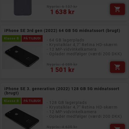
Nypris: 6 137 kr

Pris
1 638 kr
iPhone SE 3rd gen (2022) 64 GB 5G midnatssort (brugt)
Klasse B
PÅ TILBUD!
- 64 GB lagerplads
- Krystalklar 4,7" Retina HD-skærm
- 12 MP-vidvinkelkamera
- Oplader medfølger (værdi 200 DKK)
Nypris: 4 089 kr

Pris
1 501 kr
iPhone SE 3. generation (2022) 128 GB 5G midnatssort
(brugt)
Klasse B
PÅ TILBUD!
- 128 GB lagerplads
- Krystalklar 4,7" Retina HD-skærm
- 12 MP-vidvinkelkamera
- Oplader medfølger (værdi 200 DKK)
Nypris: 4 635 kr