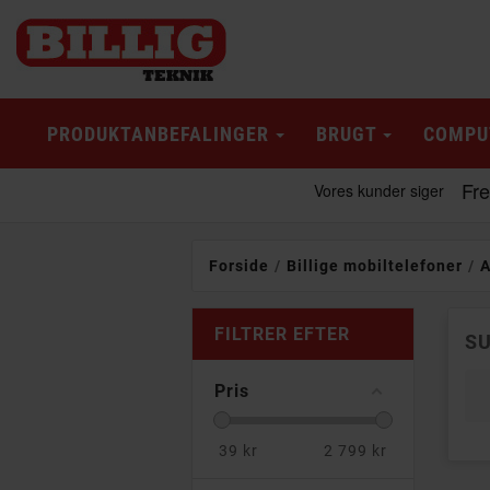
PRODUKTANBEFALINGER
BRUGT
COMPU
Forside
Billige mobiltelefoner
A
FILTRER EFTER
S
Pris
39
kr
2 799
kr