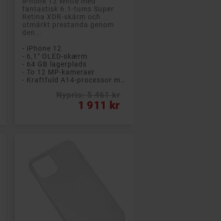
iPhone 12 White med
fantastisk 6.1-tums Super
Retina XDR-skärm och
utmärkt prestanda genom
den...
- iPhone 12
- 6,1" OLED-skærm
- 64 GB lagerplads
- To 12 MP-kameraer
- Kraftfuld A14-processor med seks kerner
Nypris: 5 461 kr
Pris
1 911 kr