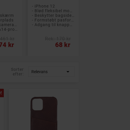
- iPhone 12
- Blød fleksibel mobilskal
D-skærm
- Beskytter bagsiden mod ridser
erplads
- Formstøbt pasform
- To 12 MP-kameraer
- Adgang til knapper og stikkontakter
- Kraftfuld A14-processor med seks kerner
 461 kr
Rek: 170 kr
Pris
74 kr
68 kr
Sorter

Relevans
efter:
 A
PÅ TILBUD!
!
 B