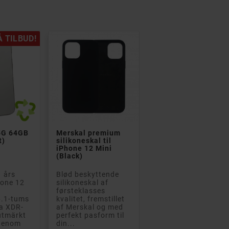
Å TILBUD!


5G 64GB
Merskal premium
t)
silikoneskal til
iPhone 12 Mini
(Black)
 års
Blød beskyttende
hone 12
silikoneskal af
førsteklasses
6.1-tums
kvalitet, fremstillet
na XDR-
af Merskal og med
utmärkt
perfekt pasform til
genom
din...