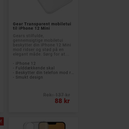

Læg i kurv
Gear Transparent mobiletui
til iPhone 12 Mini
Gears stilfulde,
gennemsigtige mobiletui
beskytter din iPhone 12 Mini
mod ridser og stød på en
elegant måde. Sørg for at...
- iPhone 12
- Fulddækkende skal
- Beskytter din telefon mod ridser og stød
- Smukt design
Rek: 137 kr
Pris
88 kr
!