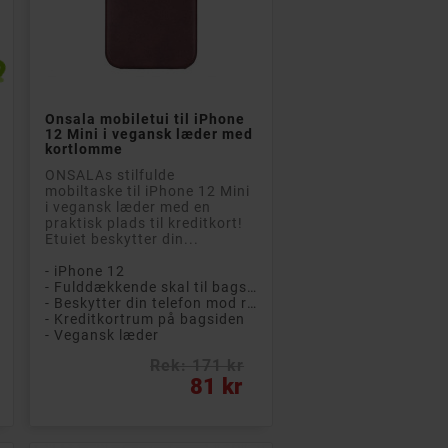


teBook 840 G7 i5
Philips T2206 True
56GB SSD
Wireless Headset In-
s 11 Pro (brugt)
ear (hvid)

Læg i kurv
med 1 års
Kompakt og praktisk
Onsala mobiletui til iPhone
i! Bærbar og let
ægte trådløst headset
12 Mini i vegansk læder med
top til
og hovedtelefoner fra
kortlomme
ings- eller
Philips med
ONSALAs stilfulde
ebrugere med
opladningsetui med op
mobiltaske til iPhone 12 Mini
rav. Fremragende
til 18 timers samlet...
i vegansk læder med en
e...
praktisk plads til kreditkort!
- Ægte trådløs lyd
Etuiet beskytter din...
Full HD IPS-skærm
- Stænk- og svedafvisende design (IPX4)
- Intel Core i5-processor (10th gen)
- 6 timers batterilevetid (+ 12 timer i etuiet)
- iPhone 12
- 8 GB DDR4 RAM-hukommelse
- Komfortabel pasform, der sidder sikkert på plads
- Fulddækkende skal til bagsiden af ​​telefonen
GB SSD-harddisk
- Beskytter din telefon mod ridser og snavs
- Kreditkortrum på bagsiden
- Vegansk læder
ris: 10 922 kr
Rek: 409 kr
Pris
2 662 kr
245 kr
Rek: 171 kr
Pris
81 kr