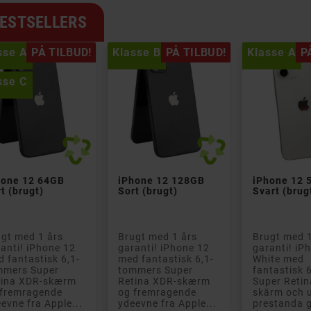
ESTSELLERS
sse A
PÅ TILBUD!
Klasse B
PÅ TILBUD!
Klasse A
P
sse C


hone 12 64GB
iPhone 12 128GB
iPhone 12 
t (brugt)
Sort (brugt)
Svart (brug
gt med 1 års
Brugt med 1 års
Brugt med 1
anti! iPhone 12
garanti! iPhone 12
garanti! iP
 fantastisk 6,1-
med fantastisk 6,1-
White med
mmers Super
tommers Super
fantastisk 
tina XDR-skærm
Retina XDR-skærm
Super Reti
 fremragende
og fremragende
skärm och 
evne fra Apple...
ydeevne fra Apple...
prestanda 