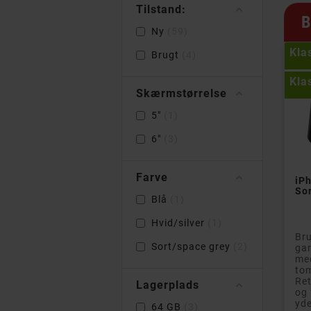
Tilstand:
B
Ny
59
Kla
Brugt
4
Kla
Skærmstørrelse
5"
1
6"
3
Farve
iP
Sor
Blå
1
Hvid/silver
1
Bru
Sort/space grey
2
gar
med
to
Re
Lagerplads
og
yde
64 GB
3