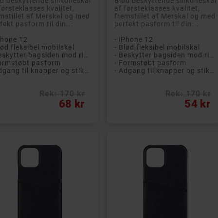
d beskyttende silikoneskal
Blød beskyttende silikoneskal
førsteklasses kvalitet,
af førsteklasses kvalitet,
mstillet af Merskal og med
fremstillet af Merskal og med
fekt pasform til din...
perfekt pasform til din...
Phone 12
- iPhone 12
lød fleksibel mobilskal
- Blød fleksibel mobilskal
- Beskytter bagsiden mod ridser
- Beskytter bagsiden mod ridser
Formstøbt pasform
- Formstøbt pasform
- Adgang til knapper og stikkontakter
- Adgang til knapper og stikkontakter
Rek: 170 kr
Rek: 170 kr
s
Pris
68 kr
54 kr