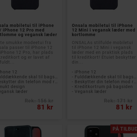


Læg i kurv
Læg i kurv
ala mobiletui til iPhone
Onsala mobiletui til iPhone
/ iPhone 12 Pro med
12 Mini i vegansk læder med
rtlomme og vegansk læder
kortlomme
te smukke modeetui fra
ONSALAs stilfulde mobiletui
ala passer til iPhone 12
til iPhone 12 Mini i vegansk
iPhone 12 Pro, har plads
læder med en praktisk plads
 kreditkort og er lavet af
til kreditkort! Etuiet beskytter
lfuldt...
din...
Phone 12
- iPhone 12
- Fulddækkende skal til bagsiden af ​​telefonen
- Fulddækkende skal til bagsiden af ​​telefonen
- Beskytter din telefon mod ridser og stød
- Beskytter din telefon mod ridser og snavs
mukt design
- Kreditkortrum på bagsiden
egansk læder
- Vegansk læder
Rek: 156 kr
Rek: 171 kr
s
Pris
81 kr
81 kr
PÅ TILBUD