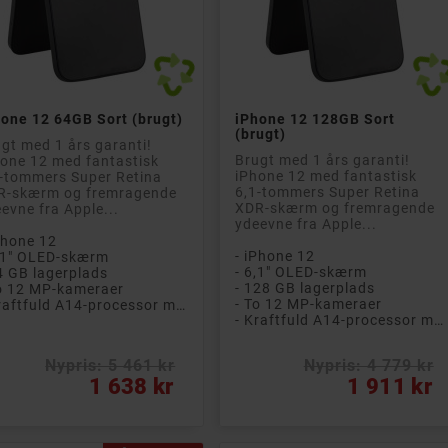


ook Air 13-
HP EliteBook 840 G5
HP Eli
er 2017 i5 8GB
14" Full HD i5 8GB
8GB 2
B (brugt med små
256GB med 4G LTE Win
Window


Læg i kurv
Læg i kurv
er skærm)
11 Pro (brugt)
Brugt 
one 12 64GB Sort (brugt)
iPhone 12 128GB Sort
t med små
Brugt med 12 måneders
garant
(brugt)
gt med 1 års garanti!
mmærker* og 1 års
garanti! Eksklusiv 14"
14" lap
Brugt med 1 års garanti!
one 12 med fantastisk
ti! Superlet og
HP EliteBook 840 G5
forretn
iPhone 12 med fantastisk
-tommers Super Retina
ar MacBook Air
business-computer med
hjemm
6,1-tommers Super Retina
R-skærm og fremragende
ommer 2017 med
kraftig Intel i5-
høje k
XDR-skærm og fremragende
evne fra Apple...
 Intel i5-
processor og...
ydeevn
ydeevne fra Apple...
ssor...
Phone 12
- 14" LED-skærm med Full HD-opløsning
- 14" 
- iPhone 12
,1" OLED-skærm
.3" LED-skærm
- Quad-core processor
- 6,1" OLED-skærm
4 GB lagerplads
lCore processor
- Intel Core i5-processor
- 128 GB lagerplads
o 12 MP-kameraer
el Core i5-processor
- 8 GB DDR4-hukommelse
- 256 
- To 12 MP-kameraer
- Kraftfuld A14-processor med seks kerner
GB RAM
- Kraftfuld A14-processor med seks kerner
Nypris: 6 826 kr
Nypris: 9 557 kr
Nyp
Pris
Pris
2 047 kr
2 320 kr
Nypris: 5 461 kr
Nypris: 4 779 kr
s
Pris
1 638 kr
1 911 kr