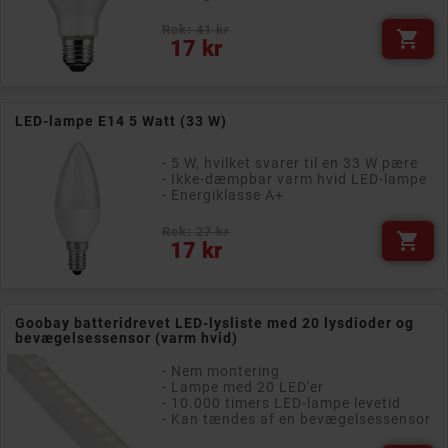
Rek: 41 kr

Pris
17 kr
LED-lampe E14 5 Watt (33 W)
- 5 W, hvilket svarer til en 33 W pære
- Ikke-dæmpbar varm hvid LED-lampe
- Energiklasse A+
Rek: 27 kr

Pris
17 kr
Goobay batteridrevet LED-lysliste med 20 lysdioder og
bevægelsessensor (varm hvid)
- Nem montering
- Lampe med 20 LED'er
- 10.000 timers LED-lampe levetid
- Kan tændes af en bevægelsessensor