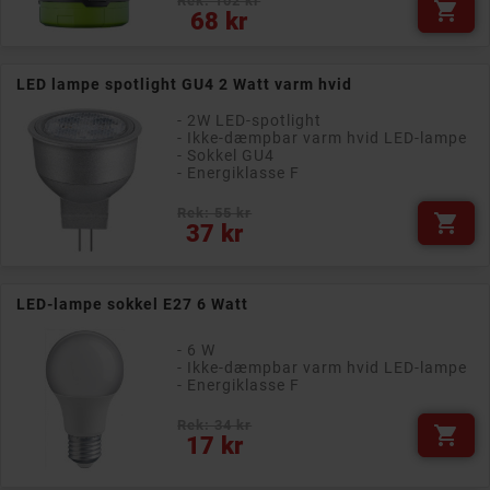
Rek: 102 kr

Pris
68 kr
LED lampe spotlight GU4 2 Watt varm hvid
- 2W LED-spotlight
- Ikke-dæmpbar varm hvid LED-lampe
- Sokkel GU4
- Energiklasse F
Rek: 55 kr

Pris
37 kr
LED-lampe sokkel E27 6 Watt
- 6 W
- Ikke-dæmpbar varm hvid LED-lampe
- Energiklasse F
Rek: 34 kr

Pris
17 kr