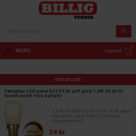
0
MENU
Log ind
BESTSELLERS
Dæmpbar LED-pære E14 ST26 soft glow 1,4W 60 lm til
blandt andet Flos Sarfatti
- 1,4 W, hvilket svarer til en 16 W pære
- Dæmpbar varm hvid LED-lampe
- Energiklasse G
Pris
24 kr