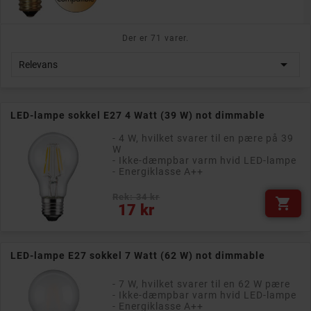
Der er 71 varer.

Relevans
LED-lampe sokkel E27 4 Watt (39 W) not dimmable
- 4 W, hvilket svarer til en pære på 39
W
- Ikke-dæmpbar varm hvid LED-lampe
- Energiklasse A++
Rek: 34 kr

Pris
17 kr
LED-lampe E27 sokkel 7 Watt (62 W) not dimmable
- 7 W, hvilket svarer til en 62 W pære
- Ikke-dæmpbar varm hvid LED-lampe
- Energiklasse A++