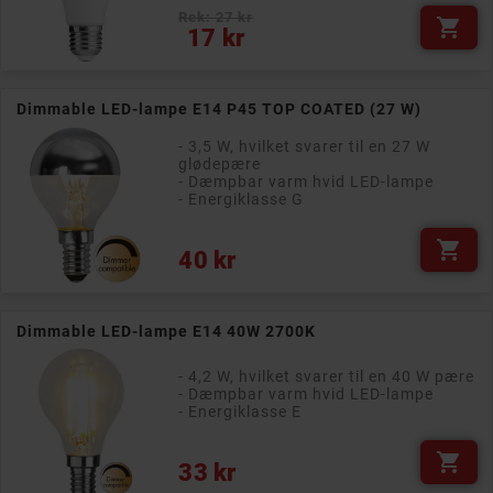
Rek: 27 kr

Pris
17 kr
Dimmable LED-lampe E14 P45 TOP COATED (27 W)
- 3,5 W, hvilket svarer til en 27 W
glødepære
- Dæmpbar varm hvid LED-lampe
- Energiklasse G

Pris
40 kr
Dimmable LED-lampe E14 40W 2700K
- 4,2 W, hvilket svarer til en 40 W pære
- Dæmpbar varm hvid LED-lampe
- Energiklasse E

Pris
33 kr