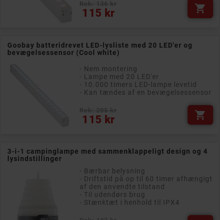
Rek: 136 kr

Pris
115 kr
Goobay batteridrevet LED-lysliste med 20 LED'er og
bevægelsessensor (Cool white)
- Nem montering
- Lampe med 20 LED'er
- 10.000 timers LED-lampe levetid
- Kan tændes af en bevægelsessensor
Rek: 205 kr

Pris
115 kr
3-i-1 campinglampe med sammenklappeligt design og 4
lysindstillinger
- Bærbar belysning
- Driftstid på op til 60 timer afhængigt
af den anvendte tilstand
- Til udendørs brug
- Stænktæt i henhold til IPX4