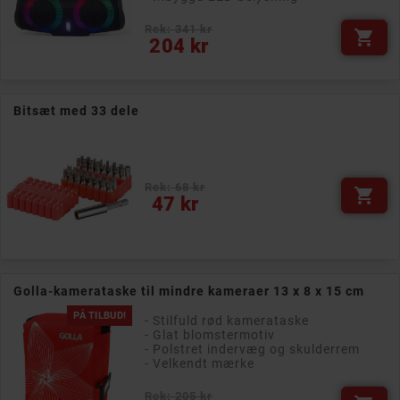
Rek: 341 kr

Pris
204 kr
Bitsæt med 33 dele
Rek: 68 kr

Pris
47 kr
Golla-kamerataske til mindre kameraer 13 x 8 x 15 cm
PÅ TILBUD!
- Stilfuld rød kamerataske
- Glat blomstermotiv
- Polstret indervæg og skulderrem
- Velkendt mærke
Rek: 205 kr