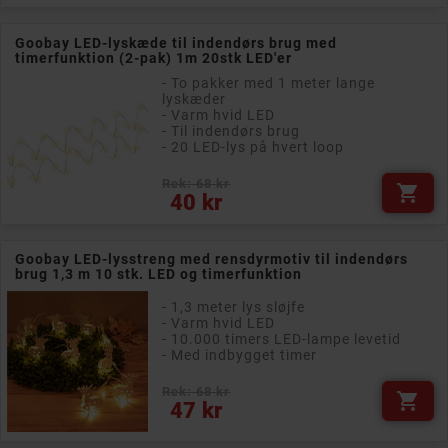
Goobay LED-lyskæde til indendørs brug med
timerfunktion (2-pak) 1m 20stk LED'er
- To pakker med 1 meter lange
lyskæder
- Varm hvid LED
- Til indendørs brug
- 20 LED-lys på hvert loop
Rek: 68 kr

Pris
40 kr
Goobay LED-lysstreng med rensdyrmotiv til indendørs
brug 1,3 m 10 stk. LED og timerfunktion
- 1,3 meter lys sløjfe
- Varm hvid LED
- 10.000 timers LED-lampe levetid
- Med indbygget timer
Rek: 68 kr

Pris
47 kr