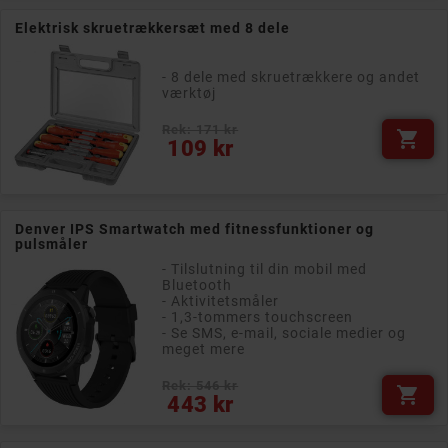
Elektrisk skruetrækkersæt med 8 dele
- 8 dele med skruetrækkere og andet
værktøj
Rek: 171 kr

Pris
109 kr
Denver IPS Smartwatch med fitnessfunktioner og
pulsmåler
- Tilslutning til din mobil med
Bluetooth
- Aktivitetsmåler
- 1,3-tommers touchscreen
- Se SMS, e-mail, sociale medier og
meget mere
Rek: 546 kr

Pris
443 kr