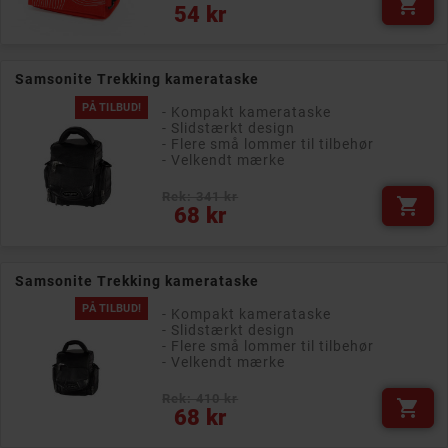

Pris
54 kr
Samsonite Trekking kamerataske
PÅ TILBUD!
- Kompakt kamerataske
- Slidstærkt design
- Flere små lommer til tilbehør
- Velkendt mærke
Rek: 341 kr

Pris
68 kr
Samsonite Trekking kamerataske
PÅ TILBUD!
- Kompakt kamerataske
- Slidstærkt design
- Flere små lommer til tilbehør
- Velkendt mærke
Rek: 410 kr

Pris
68 kr