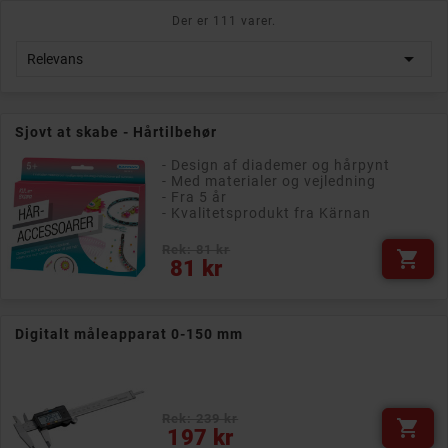
Der er 111 varer.

Relevans
Sjovt at skabe - Hårtilbehør
- Design af diademer og hårpynt
- Med materialer og vejledning
- Fra 5 år
- Kvalitetsprodukt fra Kärnan
Rek: 81 kr

Pris
81 kr
Digitalt måleapparat 0-150 mm
Rek: 239 kr

Pris
197 kr