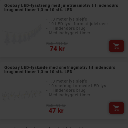
Goobay LED-lysstreng med juletræsmotiv til indendørs
brug med timer 1,3 m 10 stk. LED
- 1,3 meter lys sløjfe
- 10 LED-lys i form af juletræer
- Til indendørs brug
- Med indbygget timer
Rek: 136 kr

Pris
74 kr
Goobay LED-lyskæde med snefnugmotiv til indendørs
brug med timer 1,3 m 10 stk. LED
- 1,3 meter lys sløjfe
- 10 snefnug-formede LED-lys
- Til indendørs brug
- Med indbygget timer
Rek: 68 kr

Pris
47 kr