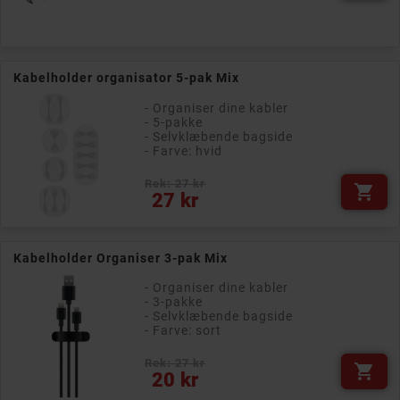
Kabelholder organisator 5-pak Mix
- Organiser dine kabler
- 5-pakke
- Selvklæbende bagside
- Farve: hvid
Rek: 27 kr

Pris
27 kr
Kabelholder Organiser 3-pak Mix
- Organiser dine kabler
- 3-pakke
- Selvklæbende bagside
- Farve: sort
Rek: 27 kr

Pris
20 kr