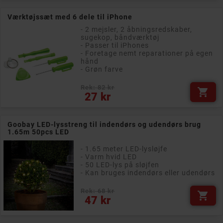
Værktøjssæt med 6 dele til iPhone
- 2 mejsler, 2 åbningsredskaber,
sugekop, båndværktøj
- Passer til iPhones
- Foretage nemt reparationer på egen
hånd
- Grøn farve
Rek: 82 kr

Pris
27 kr
Goobay LED-lysstreng til indendørs og udendørs brug
1.65m 50pcs LED
- 1.65 meter LED-lysløjfe
- Varm hvid LED
- 50 LED-lys på sløjfen
- Kan bruges indendørs eller udendørs
Rek: 68 kr

Pris
47 kr