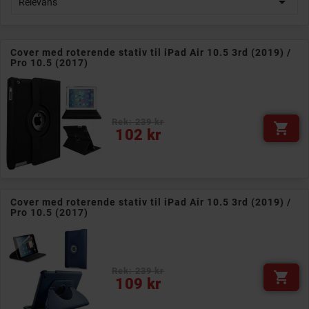

Relevans
Cover med roterende stativ til iPad Air 10.5 3rd (2019) /
Pro 10.5 (2017)
Rek: 239 kr

Pris
102 kr
Cover med roterende stativ til iPad Air 10.5 3rd (2019) /
Pro 10.5 (2017)
Rek: 239 kr

Pris
109 kr