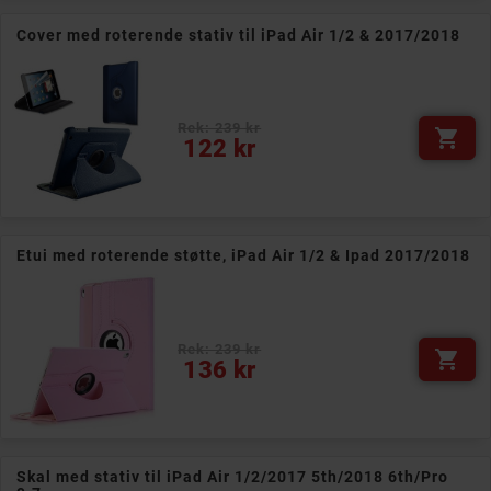
Cover med roterende stativ til iPad Air 1/2 & 2017/2018
Rek: 239 kr

Pris
122 kr
Etui med roterende støtte, iPad Air 1/2 & Ipad 2017/2018
Rek: 239 kr

Pris
136 kr
Skal med stativ til iPad Air 1/2/2017 5th/2018 6th/Pro