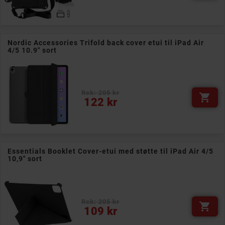
Nordic Accessories Trifold back cover etui til iPad Air
4/5 10.9" sort
Rek: 205 kr

Pris
122 kr
Essentials Booklet Cover-etui med støtte til iPad Air 4/5
10,9" sort
Rek: 205 kr

Pris
109 kr