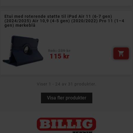
Etui med roterende støtte til iPad Air 11 (6-7 gen)
(2024/2025) Air 10,9 (4-5 gen) (2020/2022) Pro 11 (1–4
gen) mørkeblå
Rek: 239 kr

Pris
115 kr
Viser 1 - 24 av 31 produkter.
Visa fler produkter