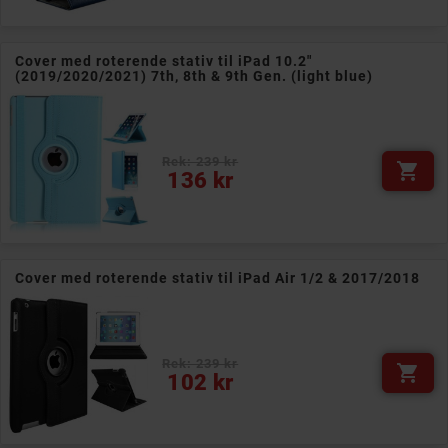
Cover med roterende stativ til iPad 10.2"
(2019/2020/2021) 7th, 8th & 9th Gen. (light blue)
Rek: 239 kr

Pris
136 kr
Cover med roterende stativ til iPad Air 1/2 & 2017/2018
Rek: 239 kr

Pris
102 kr