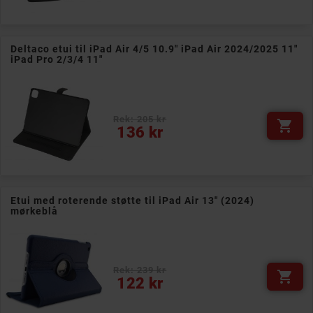
Deltaco etui til iPad Air 4/5 10.9" iPad Air 2024/2025 11"
iPad Pro 2/3/4 11"
Rek: 205 kr

Pris
136 kr
Etui med roterende støtte til iPad Air 13" (2024)
mørkeblå
Rek: 239 kr

Pris
122 kr