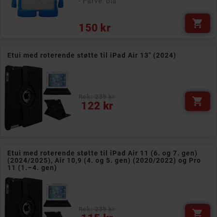
- Farve: blå

Pris
150 kr
Etui med roterende støtte til iPad Air 13" (2024)
Rek: 239 kr

Pris
122 kr
Etui med roterende støtte til iPad Air 11 (6. og 7. gen)
(2024/2025), Air 10,9 (4. og 5. gen) (2020/2022) og Pro
11 (1.–4. gen)
Rek: 239 kr

Pris