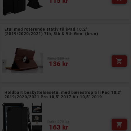
115 kr
Etui med roterende stativ til iPad 10.2"
(2019/2020/2021) 7th, 8th & 9th Gen. (brun)
Rek: 239 kr

Pris
136 kr
Holdbart beskyttelsesetui med bærestrop til iPad 10,2"
2019/2020/2021 Pro 10,5" 2017 Air 10,5" 2019
Rek: 272 kr

Pris
163 kr