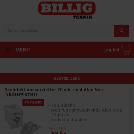
0
MENU
Log ind
BESTSELLERS
Desinfektionsservietter 20 stk. med Aloe Vera
(vådservietter)
PÅ TILBUD!
- 70% alkohol
- Med fugtighedsgivende Aloe Vera
- 20-pakke
- Individuelt pakket
Rek: 48 kr
Pris