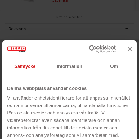
33 kr
Der er 4 varer.

Relevans
Desinfektionsservietter 20 stk. med Aloe Vera
(vådservietter)
PÅ TILBUD!
Samtycke
Information
Om
- 70% alkohol
- Med fugtighedsgivende Aloe Vera
- 20-pakke
- Individuelt pakket
Denna webbplats använder cookies
Rek: 48 kr

Pris
33 kr
Vi använder enhetsidentifierare för att anpassa innehållet
och annonserna till användarna, tillhandahålla funktioner
för sociala medier och analysera vår trafik. Vi
Goobay trådløs håndholdt støvblæser med 5
vidarebefordrar även sådana identifierare och annan
mundstykker
information från din enhet till de sociala medier och
- Op til 90 minutters driftstid
annons- och analysföretag som vi samarbetar med.
- Slipp sladdar