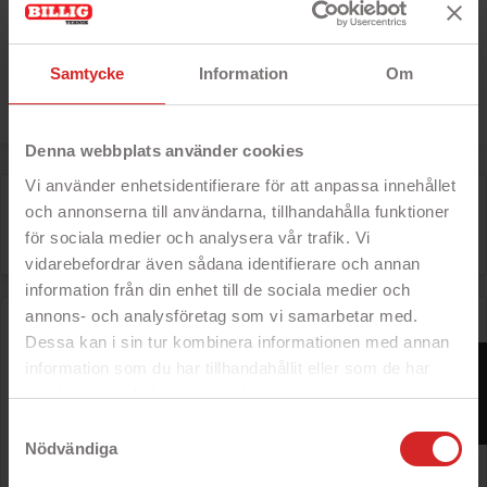
computer online hos os, sikkert og trygt med Secure
eCommerce, og sammenlign vores billige gaming
computere for at finde den bedste gaming computer til
Samtycke
Information
Om
dig!
Denna webbplats använder cookies
Vi använder enhetsidentifierare för att anpassa innehållet
Der er 2 varer.
och annonserna till användarna, tillhandahålla funktioner

för sociala medier och analysera vår trafik. Vi
Relevans
vidarebefordrar även sådana identifierare och annan
information från din enhet till de sociala medier och
annons- och analysföretag som vi samarbetar med.
HP Omen 25L GT15-2004no i7-14700F 16GB 1TB SSD
RTX 4060 Ti 8GB WiFi Win 11
Dessa kan i sin tur kombinera informationen med annan
FILTER
information som du har tillhandahållit eller som de har
- Intel Core i7-processor (14th Gen)
- Grymt kraft med 20 kärnor
samlat in när du har använt deras tjänster.
- 16 GB DDR5 RAM
https://business.safety.google/privacy/
- 1 TB SSD-harddisk M.2 NVMe
Samtyckesval
Nödvändiga

Pris
9 215 kr