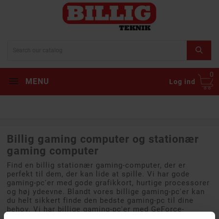
0
MENU
Log ind
Billig gaming computer og stationær
gaming computer
Find en billig stationær gaming-computer, der er
perfekt til dem, der kan lide at spille. Vi har gode
gaming-pc'er med gode grafikkort, hurtige processorer
og høj ydeevne. Blandt vores billige gaming-pc'er kan
du helt sikkert finde den bedste gaming-pc til dine
behov. Vi har billige gaming-pc'er med GeForce-
grafikkort og lynhurtige SSD'er. Køb din gaming