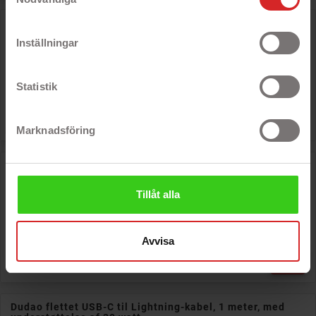
Baseus USB-C til Lightning-kabel 1 meter med PD 20W
Inställningar
- USB-C til Lightning-kabel
- Velegnet til hurtige opladere
- 1 meter lang
Statistik
Rek: 102 kr

Pris
74 kr
Marknadsföring
Sign 3-i-1-ladekabel med 1x USB-C og 2x Lightning
- Multikabel för olika enheter
Tillåt alla
- 2x Lightning og 1x USB-C til USB
- Oplad tre enheder samtidigt
- Understøttelse af 20 watt
hurtigopladning
Avvisa
Rek: 102 kr

Pris
61 kr
Dudao flettet USB-C til Lightning-kabel, 1 meter, med