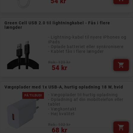
54 kr
Green Cell USB 2.0 til lightningkabel - Fås i flere
længder
- Lightning-kabel til nyere iPhones og
iPads
- Oplade batteriet eller synkronisere
- Kablet fås i flere længder
Rek: 123 kr

Pris
54 kr
Vægoplader med 1x USB-A, hurtig opladning 18 W, hvid
- Vægoplader til hurtig opladning
PÅ TILBUD!
- Opladning af din mobiltelefon eller
tablet
- Vægkontakt
- Høj kvalitet
Rek: 102 kr

Pris
68 kr