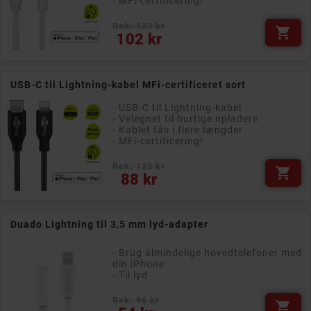
- MFi-certificering!
Rek: 123 kr

Pris
102 kr
USB-C til Lightning-kabel MFi-certificeret sort
- USB-C til Lightning-kabel
- Velegnet til hurtige opladere
- Kablet fås i flere længder
- MFi-certificering!
Rek: 123 kr

Pris
88 kr
Duado Lightning til 3,5 mm lyd-adapter
- Brug almindelige hovedtelefoner med
din iPhone
- Til lyd
Rek: 96 kr

Pris