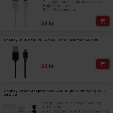
- Til opladning eller dataoverførsel
- Højst 3 ampere
- Fås i flere længder

Pris
33 kr
Goobay USB-C til USB-kabel i flere længder 3A 15W

Pris
33 kr
Goobay Power Adapter med 2xUSB Quick Charge QC3.0
28W 2A
- Vægoplader til hurtig opladning
- 2 stk. USB
- Op til fire gange hurtigere opladning