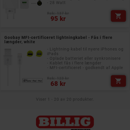
- 28 Watt
Rek: 137 kr

Pris
95 kr
Goobay MFI-certificeret lightningkabel - Fås i flere
længder, white
- Lightning-kabel til nyere iPhones og
iPads
- Oplade batteriet eller synkronisere
- Kablet fås i flere længder
- MFI-certificeret - godkendt af Apple
Rek: 123 kr

Pris
68 kr
Viser 1 - 20 av 20 produkter.