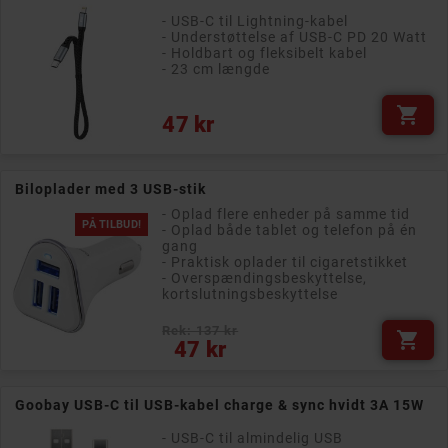
- USB-C til Lightning-kabel
- Understøttelse af USB-C PD 20 Watt
- Holdbart og fleksibelt kabel
- 23 cm længde

Pris
47 kr
Biloplader med 3 USB-stik
- Oplad flere enheder på samme tid
PÅ TILBUD!
- Oplad både tablet og telefon på én
gang
- Praktisk oplader til cigaretstikket
- Overspændingsbeskyttelse,
kortslutningsbeskyttelse
Rek: 137 kr

Pris
47 kr
Goobay USB-C til USB-kabel charge & sync hvidt 3A 15W
- USB-C til almindelig USB