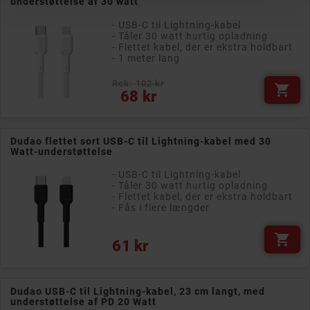
understøttelse af 30 watt
- USB-C til Lightning-kabel
- Tåler 30 watt hurtig opladning
- Flettet kabel, der er ekstra holdbart
- 1 meter lang
Rek: 102 kr

Pris
68 kr
Dudao flettet sort USB-C til Lightning-kabel med 30
Watt-understøttelse
- USB-C til Lightning-kabel
- Tåler 30 watt hurtig opladning
- Flettet kabel, der er ekstra holdbart
- Fås i flere længder

Pris
61 kr
Dudao USB-C til Lightning-kabel, 23 cm langt, med
understøttelse af PD 20 Watt