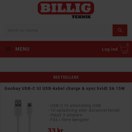
0
MENU
Log ind
BESTSELLERS
Goobay USB-C til USB-kabel charge & sync hvidt 3A 15W
- USB-C til almindelig USB
- Til opladning eller dataoverførsel
- Højst 3 ampere
- Fås i flere længder
Pris
33 kr