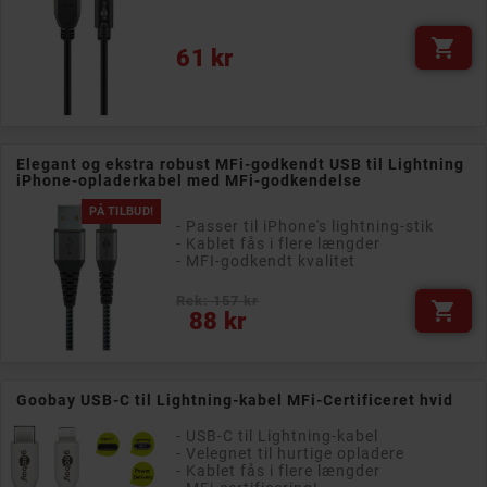

Pris
61 kr
Elegant og ekstra robust MFi-godkendt USB til Lightning
iPhone-opladerkabel med MFi-godkendelse
PÅ TILBUD!
- Passer til iPhone's lightning-stik
- Kablet fås i flere længder
- MFI-godkendt kvalitet
Rek: 157 kr

Pris
88 kr
Goobay USB-C til Lightning-kabel MFi-Certificeret hvid
- USB-C til Lightning-kabel
- Velegnet til hurtige opladere
- Kablet fås i flere længder