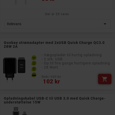
Der er 20 varer.

Relevans
Goobay strømadapter med 2xUSB Quick Charge QC3.0
28W 2A
- Vægoplader til hurtig opladning
- 2 stk. USB
- Op til fire gange hurtigere opladning
- 28 Watt
Rek: 137 kr

Pris
102 kr
Opladningskabel USB-C til USB 3.0 med Quick Charge-
understøttelse 15W