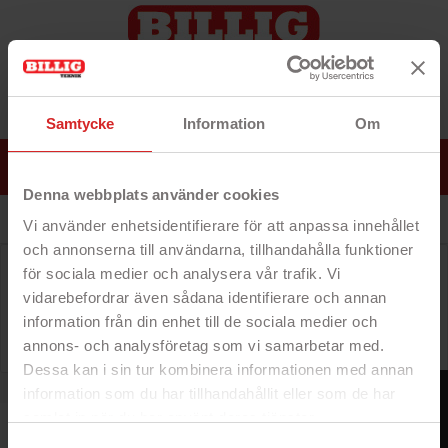
Samtycke
Information
Om
0
MENU
Log ind
Denna webbplats använder cookies
Vi använder enhetsidentifierare för att anpassa innehållet
och annonserna till användarna, tillhandahålla funktioner
Kategorien er i øjeblikket tom
för sociala medier och analysera vår trafik. Vi
...og vi vil forsøge at besætte den så hurtigt som
vidarebefordrar även sådana identifierare och annan
muligt. I mellemtiden kan du navigere rundt på vores
information från din enhet till de sociala medier och
websted på jagt efter andre fund!
annons- och analysföretag som vi samarbetar med.
Dessa kan i sin tur kombinera informationen med annan
FILTER
information som du har tillhandahållit eller som de har
samlat in när du har använt deras tjänster.
https://business.safety.google/privacy/