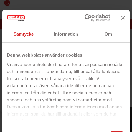
BESTSELLERS
Samtycke
Information
Om
Taurus Mytoast brødrister med 2 skiver 750W
- 750W effekt
- Funktion til afbrydelse, opvarmning
Denna webbplats använder cookies
og afrimning
- Aftagelig krummebakke
Vi använder enhetsidentifierare för att anpassa innehållet
och annonserna till användarna, tillhandahålla funktioner
Pris
238 kr
för sociala medier och analysera vår trafik. Vi
vidarebefordrar även sådana identifierare och annan
Der er 2 varer.
information från din enhet till de sociala medier och
annons- och analysföretag som vi samarbetar med.

Relevans
Dessa kan i sin tur kombinera informationen med annan
FILTER
information som du har tillhandahållit eller som de har
samlat in när du har använt deras tjänster.
Taurus Mytoast brødrister med 2 skiver 750W
https://business.safety.google/privacy/
Samtyckesval