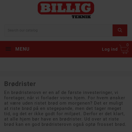
0
MENU
Log ind
Brødrister
En brødristerovn er en af de første investeringer, vi
foretager, når vi forlader vores hjem. For hvem ønsker
at være uden ristet brød om morgenen? Det er muligt
at riste brød på en stegepande, men det tager meget
tid, og det er ikke godt for miljøet. Derfor er det klart,
at alle hjem bør have en brødrister. Ud over at riste
brød kan en god brødristerovn også optø frosset brød.