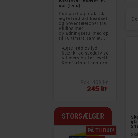
 256GB SSD
Wireless Headset In-
dows 11 Pro (brugt)
ear (hvid)
gt med 1 års
Kompakt og praktisk
anti! Bærbar og let
ægte trådløst headset
De
laptop til
og hovedtelefoner fra
etnings- eller
Philips med
mmebrugere med
opladningsetui med op
e krav. Fremragende
til 18 timers samlet...
evne...
- Ægte trådløs lyd
4" Full HD IPS-skærm
- Stænk- og svedafvisende design (IPX4)
- Intel Core i5-processor (10th gen)
- 6 timers batterilevetid (+ 12 timer i etuiet)
- 8 GB DDR4 RAM-hukommelse
- Komfortabel pasform, der sidder sikkert på plads
56 GB SSD-harddisk
Nypris: 10 922 kr
Rek: 409 kr
Pris
2 662 kr
245 kr
STORSÆLGER
Sk
gla
S1
PÅ TILBUD!
Skæ