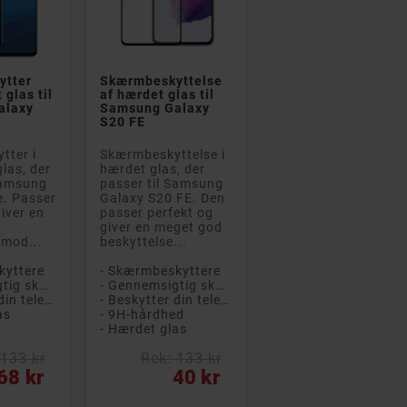


ytter
Skærmbeskyttelse
glas til
af hærdet glas til
alaxy
Samsung Galaxy
S20 FE
tter i
Skærmbeskyttelse i
las, der
hærdet glas, der
Samsung
passer til Samsung
e. Passer
Galaxy S20 FE. Den
giver en
passer perfekt og
giver en meget god
 mod...
beskyttelse...
kyttere
- Skærmbeskyttere
- Gennemsigtig skærmbeskytter
- Gennemsigtig skærmbeskytter
- Beskytter din telefon mod ridser og stød
- Beskytter din telefon mod ridser og stød
as
- 9H-hårdhed
- Hærdet glas
 133 kr
Rek: 133 kr
Pris
68 kr
40 kr