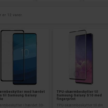
r er 12 varer.


Læg i kurv
Læg i kurv
ærmbeskytter med hærdet
TPU-skærmbeskytter til
s til Samsung Galaxy
Samsung Galaxy S10 med
0e
fingerprint
rmbeskytter i hærdet 3D-
TPU-skærmbeskytter til din