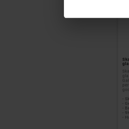
Sk
gla
Skæ
gla
Gal
per
god
- 
- 9
- H