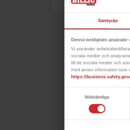
Normalpris
Pris
25 kr
122 kr
Sk
Samtycke
gla
4G 
Skæ
Denna webbplats använder 
gla
Ga
Vi använder enhetsidentifierar
med
per
sociala medier och analysera 
till de sociala medier och a
- 
med annan information som du 
https://business.safety.goo
- 9
- H
Samtyckesval
Pri
Nödvändiga