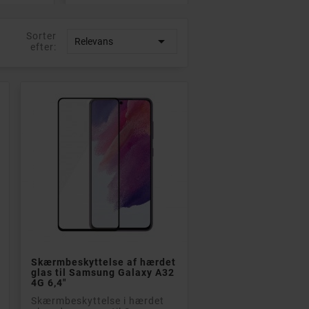
Sorter

Relevans
efter:

Læg i kurv
Skærmbeskyttelse af hærdet
glas til Samsung Galaxy A32
4G 6,4"
Skærmbeskyttelse i hærdet