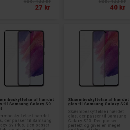
Rek: 133 kr
Rek: 133 kr
s
Pris
27 kr
40 kr


Læg i kurv
Læg i kurv
ærmbeskyttelse af hærdet
Skærmbeskyttelse af hærdet
s til Samsung Galaxy S9
glas til Samsung Galaxy S20
us
Skærmbeskyttelse i hærdet
rmbeskyttelse i hærdet
glas, der passer til Samsung
s, der passer til Samsung
Galaxy S20. Den passer
axy S9 Plus. Den passer
perfekt og giver en meget
fekt og giver en meget
god beskyttelse...