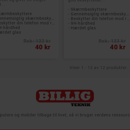
...
- Skærmbeskyttere
Skærmbeskyttere
- Gennemsigtig skærmbeskytter
- Gennemsigtig skærmbeskytter
- Beskytter din telefon mod ridser og stød
- Beskytter din telefon mod ridser og stød
- 9H-hårdhed
H-hårdhed
- Hærdet glas
ærdet glas
Rek: 133 kr
Rek: 133 kr
s
Pris
40 kr
40 kr
Viser 1 - 12 av 12 produkter.
tere og mobiler tilbage til livet, så vi bruger verdens ressou