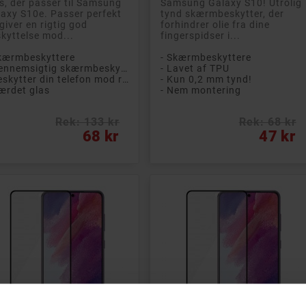
s, der passer til Samsung
Samsung Galaxy S10! Utrolig
axy S10e. Passer perfekt
tynd skærmbeskytter, der
giver en rigtig god
forhindrer olie fra dine
kyttelse mod...
fingerspidser i...
Skærmbeskyttere
- Skærmbeskyttere
- Gennemsigtig skærmbeskytter
- Lavet af TPU
- Beskytter din telefon mod ridser og stød
- Kun 0,2 mm tynd!
ærdet glas
- Nem montering
Rek: 133 kr
Rek: 68 kr
s
Pris
68 kr
47 kr