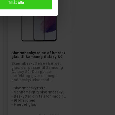
Tillåt alla

Læg i kurv
Skærmbeskyttelse af hærdet
glas til Samsung Galaxy S9
Skærmbeskyttelse i hærdet
glas, der passer til Samsung
Galaxy S9. Den passer
perfekt og giver en meget
god beskyttelse mod...
- Skærmbeskyttere
- Gennemsigtig skærmbeskytter
- Beskytter din telefon mod ridser og stød
- 9H-hårdhed
- Hærdet glas