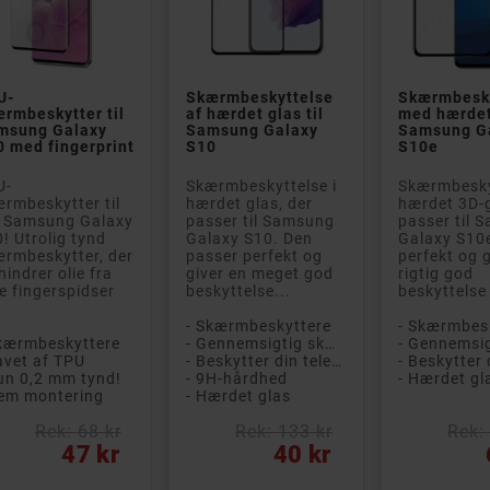


U-
Skærmbeskyttelse
Skærmbesk
rmbeskytter til
af hærdet glas til
med hærdet 
msung Galaxy
Samsung Galaxy
Samsung G
 med fingerprint
S10
S10e
U-
Skærmbeskyttelse i
Skærmbesky
rmbeskytter til
hærdet glas, der
hærdet 3D-g
n Samsung Galaxy
passer til Samsung
passer til 
! Utrolig tynd
Galaxy S10. Den
Galaxy S10
rmbeskytter, der
passer perfekt og
perfekt og 
hindrer olie fra
giver en meget god
rigtig god
e fingerspidser
beskyttelse...
beskyttelse
- Skærmbeskyttere
- Skærmbes
Skærmbeskyttere
- Gennemsigtig skærmbeskytter
avet af TPU
- Beskytter din telefon mod ridser og stød
un 0,2 mm tynd!
- 9H-hårdhed
- Hærdet gl
Nem montering
- Hærdet glas
Rek: 68 kr
Rek: 133 kr
Rek:
s
Pris
Pris
47 kr
40 kr