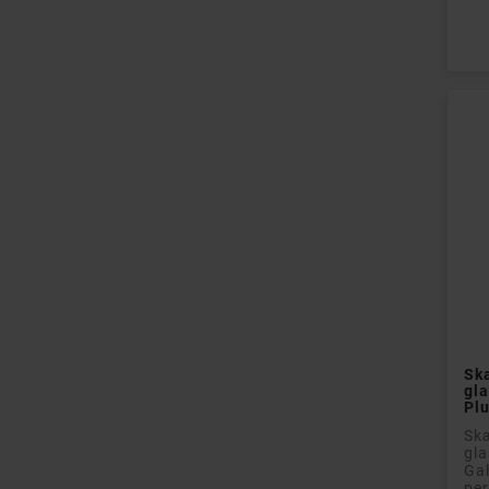
Pri
Sk
gla
Pl
Skæ
gla
Gal
per