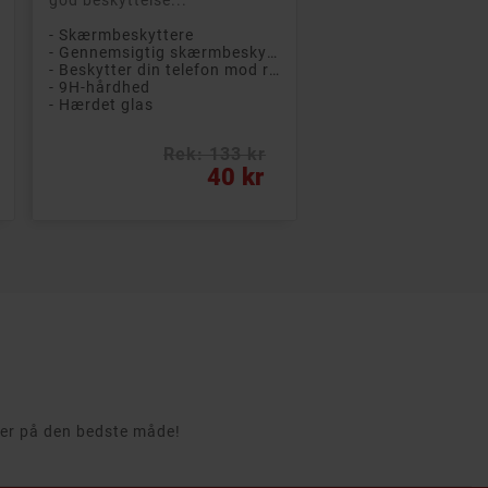
- Skærmbeskyttere
- Gennemsigtig skærmbeskytter
- Beskytter din telefon mod ridser og stød
- 9H-hårdhed
- Hærdet glas
Rek: 133 kr
Pris
40 kr
rcer på den bedste måde!