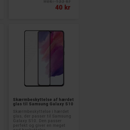
Rek: 133 kr
Pris
40 kr

Læg i kurv
Skærmbeskyttelse af hærdet
glas til Samsung Galaxy S10
Skærmbeskyttelse i hærdet
glas, der passer til Samsung
Galaxy S10. Den passer
perfekt og giver en meget
god beskyttelse...