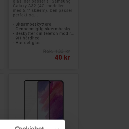
glas, der passer til Samsung
Galaxy A32 (4G-modellen
med 6,4" skærm). Den passer
perfekt og...
- Skærmbeskyttere
- Gennemsigtig skærmbeskytter
- Beskytter din telefon mod ridser og stød
- 9H-hårdhed
- Hærdet glas
Rek: 133 kr
Pris
40 kr