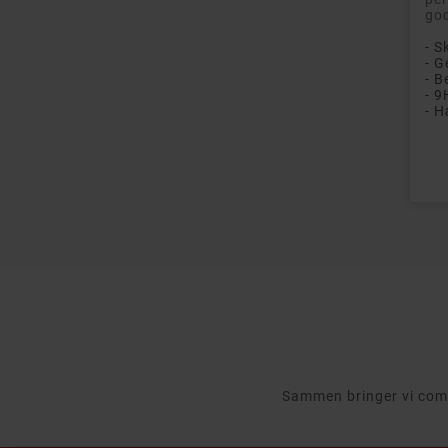
god
- 
- 9
- H
Pri
Sammen bringer vi compu