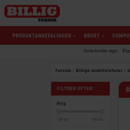
PRODUKTANBEFALINGER
BRUGT
COMPU
Forside
Billige mobiltelefoner
S
B
FILTRER EFTER
Pris
39
kr
99
kr