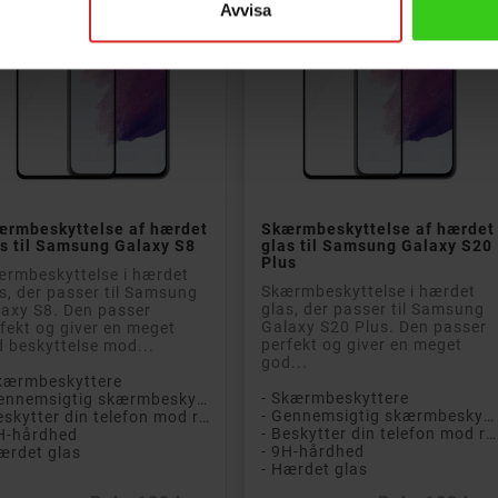
Avvisa


Læg i kurv
Læg i kurv
ærmbeskyttelse af hærdet
Skærmbeskyttelse af hærdet
s til Samsung Galaxy S8
glas til Samsung Galaxy S20
Plus
rmbeskyttelse i hærdet
Skærmbeskyttelse i hærdet
s, der passer til Samsung
glas, der passer til Samsung
axy S8. Den passer
Galaxy S20 Plus. Den passer
fekt og giver en meget
perfekt og giver en meget
 beskyttelse mod...
god...
Skærmbeskyttere
- Skærmbeskyttere
- Gennemsigtig skærmbeskytter
- Gennemsigtig skærmbeskytter
- Beskytter din telefon mod ridser og stød
- Beskytter din telefon mod ridser og stød
H-hårdhed
- 9H-hårdhed
ærdet glas
- Hærdet glas