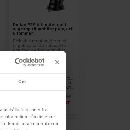

Læg i kurv
Dudao F2S bilholder med
sugekop til mobiler på 4,7 til
8 tommer
Fleksibel mobilholder med
sugekop, så du kan sætte
den fast på forruden eller
instrumentbrættet i bilen.
Kan drejes 360...
- Mobilholdere
- Nem montering
- Fastgøres på forruden eller instrumentbrættet
Om
- Kan nemt drejes, som du vil have det
- Holderen passer til de fleste smartphones
Rek: 102 kr
Pris
81 kr
andahålla funktioner för
n information från din enhet
 tur kombinera informationen