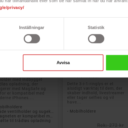
har tillhandahållit eller som de har samlat in när du har använt 
gle/privacy/
Inställningar
Statistik


Læg i kurv
Læg i kurv
Avvisa
entials bilholder med
3-i-1 Selfie Ring Light til
bygget trådløs opladning
smartphone med ringlys,
d MagSafe til iPhone
telefonholder og
mikrofonholder
holder med indbygget
Dette 3-i-1-ringlys er et
dløs opladning, der
alsidigt værktøj til dem, der
ngerer med MagSafe og
skaber indhold, livestreamer
for er kompatibel med
eller tager selfies og vil
erne iPhones....
have...
obilholdere
- Mobilholdere
- Både ventilholder og sugekop medfølger
- Magneten er kompatibel med Apples MagSafe
tøtte til trådløs opladning
Rek: 272 kr