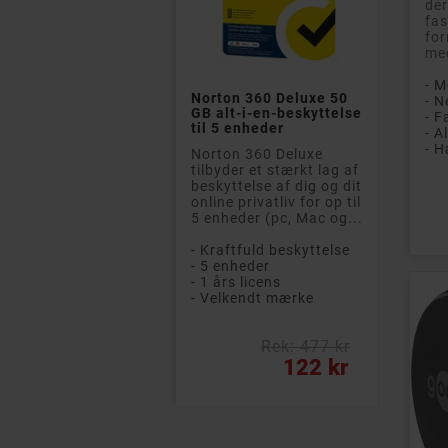
der
fas
for
med


- M
pbar LED-pære
Norton 360 Deluxe 50
Mena
- 
 ST26 clear 2,8 watt
GB alt-i-en-beskyttelse
støvs
 lm (25 W) til blandt
til 5 enheder
Elect
et Flos Sarfatti
- H
Norton 360 Deluxe
Pakke
pbar LED-lampe
tilbyder et stærkt lag af
Mena
 E14 ST26-fatning,
beskyttelse af dig og dit
støvs
0 K og 2,8 watt med
online privatliv for op til
filter
Pri
 lumen (svarende til
5 enheder (pc, Mac og...
Phili
25 W glødepære).
Op ti
m hvid...
- Kraftfuld beskyttelse
- 5 enheder
- Dur
- 2,8 W, hvilket svarer til en 25 W pære
- 1 års licens
- Dæmpbar varm hvid LED-lampe
- Velkendt mærke
- 50%
ergiklasse F
- 5 p
Rek: 477 kr
Normalpris
Pris
Pris
25 kr
122 kr