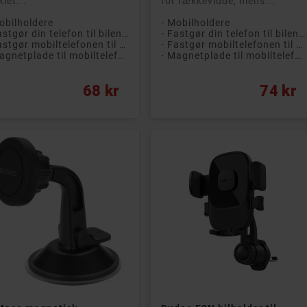
klet...
for rækkevidde, mens...
obilholdere
- Mobilholdere
- Fastgør din telefon til bilens ventilationsgitter
- Fastgør din telefon til bilens ventilationsgitter
- Fastgør mobiltelefonen til holderen med magnet
- Fastgør mobiltelefonen til holderen med magnet
- Magnetplade til mobiltelefon medfølger
- Magnetplade til mobiltelefon medfølger
s
Pris
68 kr
74 kr


Læg i kurv
Læg i kurv