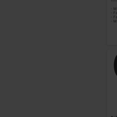
vin
- M
Pri