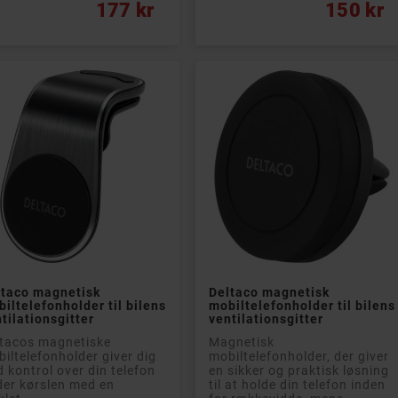
s
Pris
177 kr
150 kr


Læg i kurv
Læg i kurv
ltaco magnetisk
Deltaco magnetisk
iltelefonholder til bilens
mobiltelefonholder til bilens
tilationsgitter
ventilationsgitter
ltacos magnetiske
Magnetisk
iltelefonholder giver dig
mobiltelefonholder, der giver
d kontrol over din telefon
en sikker og praktisk løsning
er kørslen med en
til at holde din telefon inden