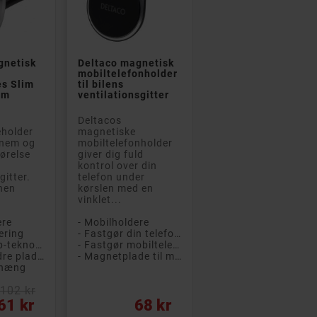


gnetisk
Deltaco magnetisk
mobiltelefonholder
s Slim
til bilens
mm
ventilationsgitter
 A
PÅ TILBUD!
Deltacos
 B
holder
magnetiske
 nem og
mobiltelefonholder
gørelse
giver dig fuld
kontrol over din
gitter.
telefon under
nen
kørslen med en
.
vinklet...
ere
- Mobilholdere


ering
- Fastgør din telefon til bilens ventilationsgitter
- Quick-snap-teknologi for nem installation
- Fastgør mobiltelefonen til holderen med magnet
teBook 840 G7 i5
Philips T2206 True
- Tager mindre plads i bilen
- Magnetplade til mobiltelefon medfølger
56GB SSD
Wireless Headset In-
phæng
s 11 Pro (brugt)
ear (hvid)
med 1 års
Kompakt og praktisk
 102 kr
i! Bærbar og let
ægte trådløst headset
Pris
61 kr
68 kr
top til
og hovedtelefoner fra