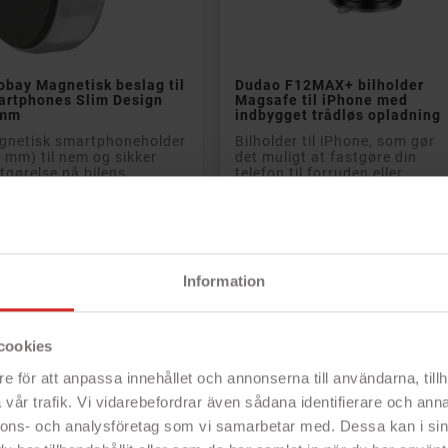


Læg i kurv
Læg i kurv
bay Magnetisk beslag til
Dudao F12MAX+ bilholder
artphones Slim Design
Magsafe til iPhone med
mm
indbygget trådløs opladning
gnetisk smartphoneholder
Bilholder til iPhone, som gør
 mm) til nem og sikker
det muligt at fastgøre din
tgørelse på bilens
telefon til forruden eller
tilationsgitter.
instrumentbrættet i din bil
iltelefonen fastgøres...
ved hjælp...
obilholdere
- Mobilholdere
Nem montering
- Nem montering
- Quick-snap-teknologi for nem installation
- Fastgøres på forruden eller instrumentbrættet
Information
ager mindre plads i bilen
- Kan nemt drejes, som du vil have det
Magnetophæng
- Støtte til trådløs opladning
Rek: 102 kr
Rek: 190 kr
s
Pris
cookies
61 kr
115 kr
e för att anpassa innehållet och annonserna till användarna, tillh
vår trafik. Vi vidarebefordrar även sådana identifierare och anna
nnons- och analysföretag som vi samarbetar med. Dessa kan i sin