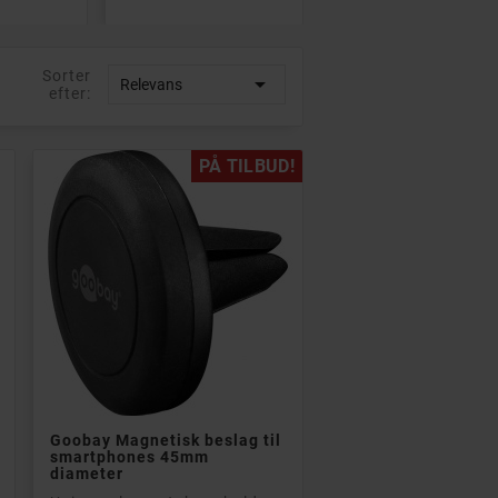
ings- eller
Philips med
ebrugere med
opladningsetui med op
rav. Fremragende
til 18 timers samlet...
e...
Sorter
- Ægte trådløs lyd

Relevans
efter:
Full HD IPS-skærm
- Stænk- og svedafvisende design (IPX4)
- Intel Core i5-processor (10th gen)
- 6 timers batterilevetid (+ 12 timer i etuiet)
- 8 GB DDR4 RAM-hukommelse
- Komfortabel pasform, der sidder sikkert på plads
GB SSD-harddisk
PÅ TILBUD!
ris: 10 922 kr
Rek: 409 kr
Pris
2 662 kr
245 kr
PÅ TILBUD!
-14 KR

Læg i kurv
Goobay Magnetisk beslag til
smartphones 45mm
diameter