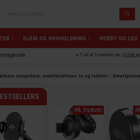
TER
HJEM OG HUSHOLDNING
HOBBY OG LEG
ærbare computere, mobiltelefoner, tv og tablets
Smartphone-
ESTSELLERS
PÅ TILBUD!
P