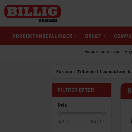
PRODUKTANBEFALINGER
BRUGT
COMPU
Forside
Tilbehør til computere, b
B
FILTRER EFTER
Pris
69
kr
259
kr