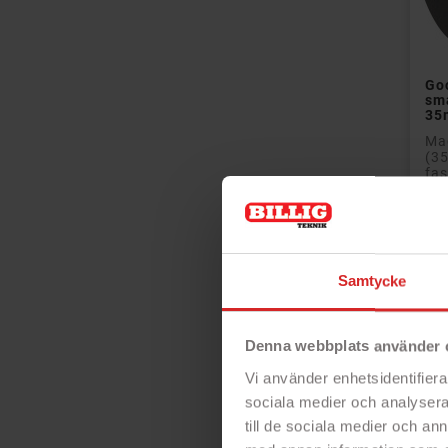
Goo
sm
35
Ma
(35
fas
ven
Mob
- M
- 
Samtycke
- T
- 
Pri
Denna webbplats använder 
Vi använder enhetsidentifierar
sociala medier och analysera 
till de sociala medier och a