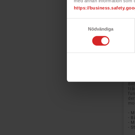
med annan information som du 
https://business.safety.goo
Samtyckesval
Nödvändiga
Ess
ind
me
Bil
trå
fu
der
mod
- M
- S