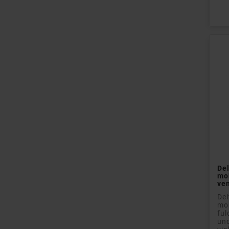
Pri
De
mob
ven
De
mob
ful
und