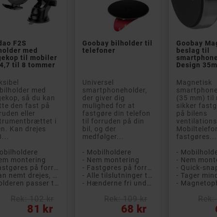


dao F2S
Goobay bilholder til
Goobay Ma
holder med
telefoner
beslag til
ekop til mobiler
smartphone
4,7 til 8 tommer
Design 35
e B
PÅ TILBUD!
Klasse A
PÅ TILBUD!
Klasse
ksibel
Universel
Magnetisk
Klasse
bilholder med
smartphoneholder,
smartphone
ekop, så du kan
der giver dig
(35 mm) til
te den fast på
mulighed for at
sikker fast
ruden eller
fastgøre din telefon
på bilens
trumentbrættet i
til forruden på din
ventilations
en. Kan drejes
bil, og der
Mobiltelefo
...
medfølger...
fastgøres..
obilholdere
- Mobilholdere
- Mobilhold


Nem montering
- Nem montering
- Nem mont
- Fastgøres på forruden eller instrumentbrættet
- Fastgøres på forruden eller instrumentbrættet
ook Air 13-
HP EliteBook 840 G5
HP Eli
- Kan nemt drejes, som du vil have det
- Alle tilslutninger tilgængelige
er 2017 i5 8GB
14" Full HD i5 8GB
8GB 2
- Holderen passer til de fleste smartphones
- Hænderne fri under kørsel
- Magneto
B (brugt med små
256GB med 4G LTE Win
Window
er skærm)
11 Pro (brugt)
Brugt 
Rek: 102 kr
Rek: 109 kr
Rek:
t med små
Brugt med 12 måneders
garant
s
Pris
Pris
81 kr
68 kr
mmærker* og 1 års
garanti! Eksklusiv 14"
14" lap