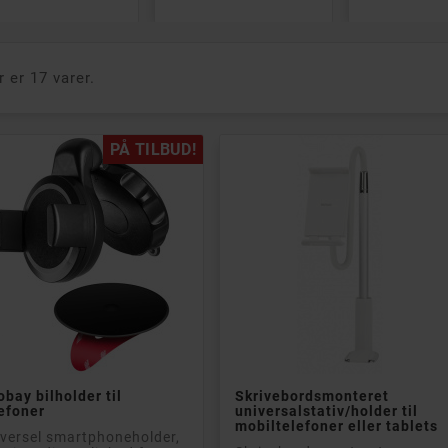
ti! Superlet og
HP EliteBook 840 G5
forretn
ar MacBook Air
business-computer med
hjemm
ommer 2017 med
kraftig Intel i5-
høje k
 Intel i5-
processor og...
ydeevn
ssor...
r er 17 varer.
- 14" LED-skærm med Full HD-opløsning
- 14" 
.3" LED-skærm
- Quad-core processor
lCore processor
- Intel Core i5-processor
el Core i5-processor
- 8 GB DDR4-hukommelse
- 256 
PÅ TILBUD!
GB RAM
Nypris: 6 826 kr
Nypris: 9 557 kr
Nyp
Pris
Pris
2 047 kr
2 457 kr


Læg i kurv
Læg i kurv
bay bilholder til
Skrivebordsmonteret
efoner
universalstativ/holder til
mobiltelefoner eller tablets
versel smartphoneholder,