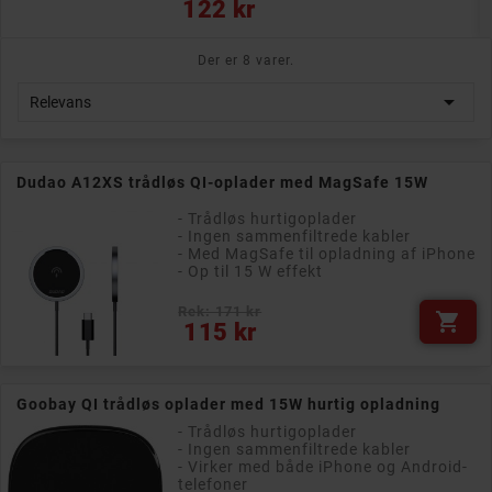
Pris
122 kr
Der er 8 varer.

Relevans
Dudao A12XS trådløs QI-oplader med MagSafe 15W
- Trådløs hurtigoplader
- Ingen sammenfiltrede kabler
- Med MagSafe til opladning af iPhone
- Op til 15 W effekt
Rek: 171 kr

Pris
115 kr
Goobay QI trådløs oplader med 15W hurtig opladning
- Trådløs hurtigoplader
- Ingen sammenfiltrede kabler
- Virker med både iPhone og Android-
telefoner