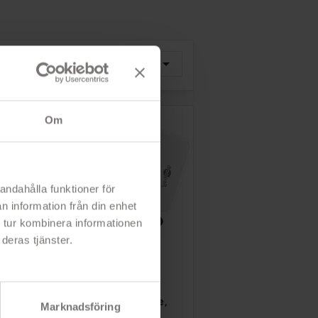
i! Bærbar og let
ægte trådløst headset
top til
og hovedtelefoner fra
ings- eller
Philips med
ebrugere med
opladningsetui med op
rav. Fremragende
til 18 timers samlet...
Sorter

Relevans
e...
efter:
- Ægte trådløs lyd
Full HD IPS-skærm
- Stænk- og svedafvisende design (IPX4)
- Intel Core i5-processor (10th gen)
- 6 timers batterilevetid (+ 12 timer i etuiet)
- 8 GB DDR4 RAM-hukommelse
- Komfortabel pasform, der sidder sikkert på plads
Om
GB SSD-harddisk
ris: 10 922 kr
Rek: 409 kr
Pris
2 662 kr
245 kr
andahålla funktioner för
n information från din enhet
 tur kombinera informationen
deras tjänster.
PÅ TILBUD!

Læg i kurv
-14 KR
Goobay værktøjssæt
bestående af i alt 26 dele,
Marknadsföring
herunder en hammer,