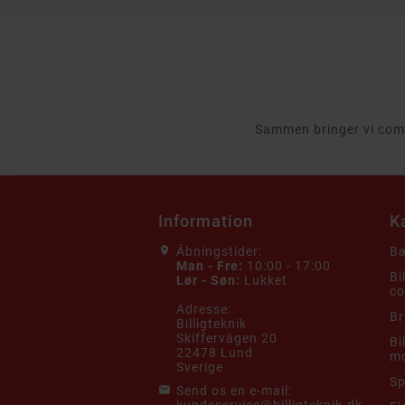
Sammen bringer vi compu
Information
K
Åbningstider:
Bæ
Man - Fre:
10:00 - 17:00
Bi
Lør - Søn:
Lukket
co
Adresse:
Br
Billigteknik
Skiffervägen 20
Bi
22478 Lund
mo
Sverige
Sp
Send os en e-mail: