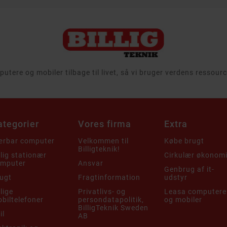
tere og mobiler tilbage til livet, så vi bruger verdens ressou
ategorier
Vores firma
Extra
rbar computer
Velkommen til
Købe brugt
Billigteknik!
llig stationær
Cirkulær økonom
mputer
Ansvar
Genbrug af it-
ugt
Fragtinformation
udstyr
llige
Privatlivs- og
Leasa computere
biltelefoner
persondatapolitik,
og mobiler
BilligTeknik Sweden
il
AB