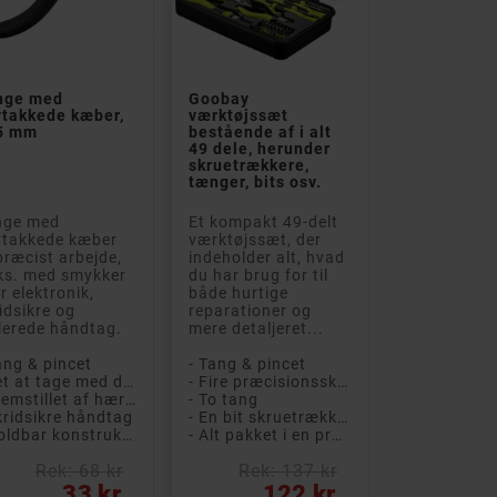


nge med
Goobay
vtakkede kæber,
værktøjssæt
5 mm
bestående af i alt
49 dele, herunder
skruetrækkere,
tænger, bits osv.
e B
PÅ TILBUD!
Klasse A
PÅ TILBUD!
Klasse
nge med
Et kompakt 49-delt
vtakkede kæber
værktøjssæt, der
Klasse
 præcist arbejde,
indeholder alt, hvad
ks. med smykker
du har brug for til
er elektronik,
både hurtige
idsikre og
reparationer og
lerede håndtag.
mere detaljeret...
ang & pincet
- Tang & pincet
- Let at tage med dig
- Fire præcisionsskruetrækkere
- Fremstillet af hærdet stål
- To tang


kridsikre håndtag
- En bit skruetrækker med 32 bits og 9 sokler
ook Air 13-
HP EliteBook 840 G5
HP Eli
- Holdbar konstruktion
- Alt pakket i en praktisk opbevaringsboks
er 2017 i5 8GB
14" Full HD i5 8GB
8GB 2
B (brugt med små
256GB med 4G LTE Win
Window
Rek: 68 kr
Rek: 137 kr
er skærm)
11 Pro (brugt)
s
Pris
33 kr
122 kr
Brugt 