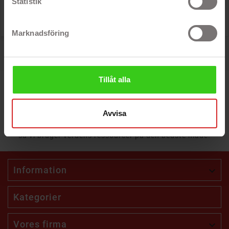
Statistik
Pris
68 kr
Marknadsföring
Viser 1 - 2 av 2 produkter.
Tillåt alla
Avvisa
Sammen bringer vi computere og mobiler tilbage til livet,
så vi bruger verdens ressourcer på den bedste måde!
Information

Kategorier
Vores firma
