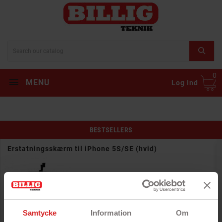
0
MENU
Log ind
BESTSELLERS
Erstatningsskærm til iPhone 5S/SE (hvid)
Rek: 341 kr
Pris
68 kr
Samtycke
Information
Om