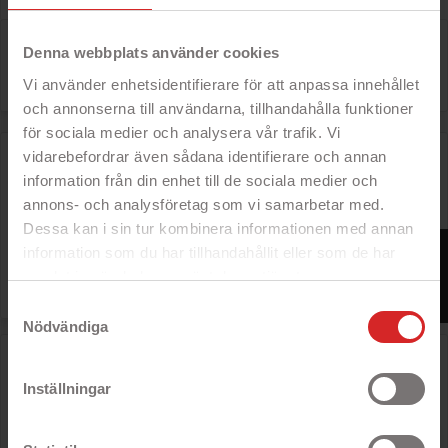
Der er 2 varer.
Denna webbplats använder cookies

Relevans
Vi använder enhetsidentifierare för att anpassa innehållet
och annonserna till användarna, tillhandahålla funktioner
för sociala medier och analysera vår trafik. Vi
Erstatningsskærm til iPhone 5S/SE (hvid)
vidarebefordrar även sådana identifierare och annan
information från din enhet till de sociala medier och
annons- och analysföretag som vi samarbetar med.
Dessa kan i sin tur kombinera informationen med annan
Rek: 341 kr

FILTER
Pris
68 kr
information som du har tillhandahållit eller som de har
samlat in när du har använt deras tjänster.
https://business.safety.google/privacy/
Samtyckesval
Nödvändiga
Erstatningsskærm til iPhone 5S/SE (sort)
Inställningar
Rek: 341 kr
