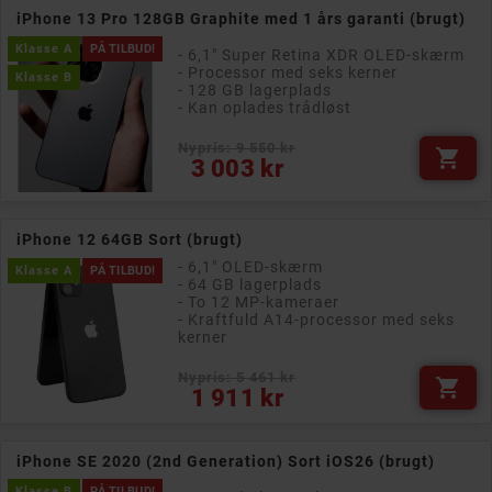
iPhone 13 Pro 128GB Graphite med 1 års garanti (brugt)
Klasse A
PÅ TILBUD!
- 6,1" Super Retina XDR OLED-skærm
- Processor med seks kerner
Klasse B
- 128 GB lagerplads
- Kan oplades trådløst
Nypris: 9 550 kr

Pris
3 003 kr
iPhone 12 64GB Sort (brugt)
- 6,1" OLED-skærm
Klasse A
PÅ TILBUD!
- 64 GB lagerplads
- To 12 MP-kameraer
- Kraftfuld A14-processor med seks
kerner
Nypris: 5 461 kr

Pris
1 911 kr
iPhone SE 2020 (2nd Generation) Sort iOS26 (brugt)
Klasse B
PÅ TILBUD!