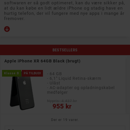
softwaren er så godt optimeret, kan du være sikker på,
at du kan købe en lidt ældre iPhone og stadig have en
hurtig telefon, der vil fungere med nye apps i mange år
fremover.
BESTSELLERS
Apple iPhone XR 64GB Black (brugt)
Klasse B
PÅ TILBUD!
- 64 GB
- 6,1" Liquid Retina-skærm
- Ulåst
- AC-adapter og opladningskabel
medfølger
Nypris: 4 437 kr
Pris
955 kr
Der er 19 varer.