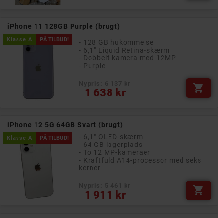
iPhone 11 128GB Purple (brugt)
Klasse A
PÅ TILBUD!
- 128 GB hukommelse
- 6,1" Liquid Retina-skærm
- Dobbelt kamera med 12MP
- Purple
Nypris: 6 137 kr

Pris
1 638 kr
iPhone 12 5G 64GB Svart (brugt)
- 6,1" OLED-skærm
Klasse A
PÅ TILBUD!
- 64 GB lagerplads
- To 12 MP-kameraer
- Kraftfuld A14-processor med seks
kerner
Nypris: 5 461 kr

Pris
1 911 kr