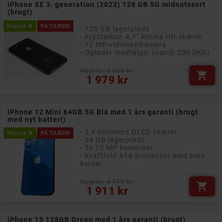
iPhone SE 3. generation (2022) 128 GB 5G midnatssort
(brugt)
Klasse B
PÅ TILBUD!
- 128 GB lagerplads
- Krystalklar 4,7" Retina HD-skærm
- 12 MP-vidvinkelkamera
- Oplader medfølger (værdi 200 DKK)
Nypris: 4 635 kr

Pris
1 979 kr
iPhone 12 Mini 64GB 5G Blå med 1 års garanti (brugt
med nyt batteri)
- 5,4-tommers OLED-skærm
Klasse B
PÅ TILBUD!
- 64 GB lagerplads
- To 12 MP-kameraer
- Kraftfuld A14-processor med seks
kerner
Nypris: 4 779 kr

Pris
1 911 kr
iPhone 15 128GB Green med 1 års garanti (brugt)