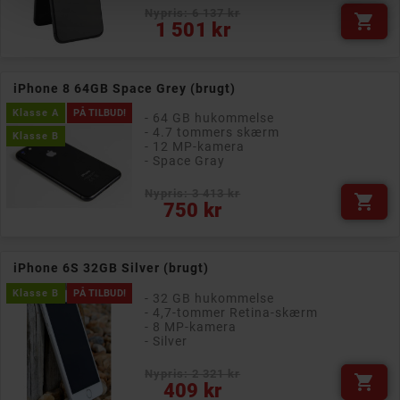
Nypris: 6 137 kr

Pris
1 501 kr
iPhone 8 64GB Space Grey (brugt)
Klasse A
PÅ TILBUD!
- 64 GB hukommelse
- 4.7 tommers skærm
Klasse B
- 12 MP-kamera
- Space Gray
Nypris: 3 413 kr

Pris
750 kr
iPhone 6S 32GB Silver (brugt)
Klasse B
PÅ TILBUD!
- 32 GB hukommelse
- 4,7-tommer Retina-skærm
- 8 MP-kamera
- Silver
Nypris: 2 321 kr

Pris
409 kr