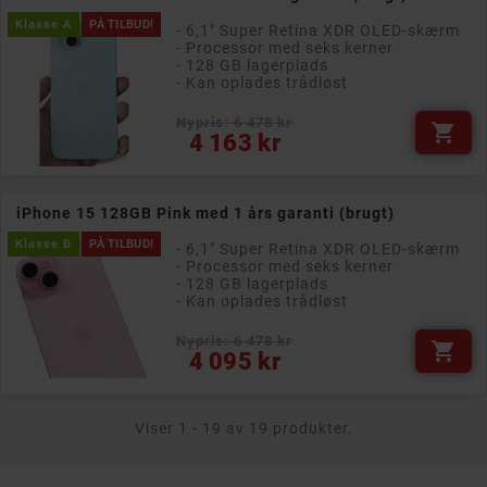
Klasse A
PÅ TILBUD!
- 6,1" Super Retina XDR OLED-skærm
- Processor med seks kerner
- 128 GB lagerplads
- Kan oplades trådløst
Nypris: 6 478 kr

Pris
4 163 kr
iPhone 15 128GB Pink med 1 års garanti (brugt)
Klasse B
PÅ TILBUD!
- 6,1" Super Retina XDR OLED-skærm
- Processor med seks kerner
- 128 GB lagerplads
- Kan oplades trådløst
Nypris: 6 478 kr

Pris
4 095 kr
Viser 1 - 19 av 19 produkter.