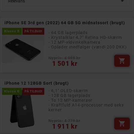

Relevans
iPhone SE 3rd gen (2022) 64 GB 5G midnatssort (brugt)
Klasse B
PÅ TILBUD!
- 64 GB lagerplads
- Krystalklar 4,7" Retina HD-skærm
- 12 MP-vidvinkelkamera
- Oplader medfølger (værdi 200 DKK)
Nypris: 4 089 kr

Pris
1 501 kr
iPhone 12 128GB Sort (brugt)
- 6,1" OLED-skærm
Klasse B
PÅ TILBUD!
- 128 GB lagerplads
- To 12 MP-kameraer
- Kraftfuld A14-processor med seks
kerner
Nypris: 4 779 kr

Pris
1 911 kr