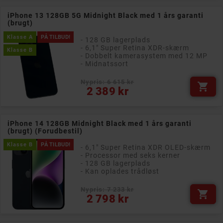
iPhone 13 128GB 5G Midnight Black med 1 års garanti
(brugt)
Klasse A
PÅ TILBUD!
- 128 GB lagerplads
- 6,1" Super Retina XDR-skærm
Klasse B
- Dobbelt kamerasystem med 12 MP
- Midnatssort
Nypris: 6 615 kr

Pris
2 389 kr
iPhone 14 128GB Midnight Black med 1 års garanti
(brugt) (Forudbestil)
Klasse B
PÅ TILBUD!
- 6,1" Super Retina XDR OLED-skærm
- Processor med seks kerner
- 128 GB lagerplads
- Kan oplades trådløst
Nypris: 7 233 kr

Pris
2 798 kr