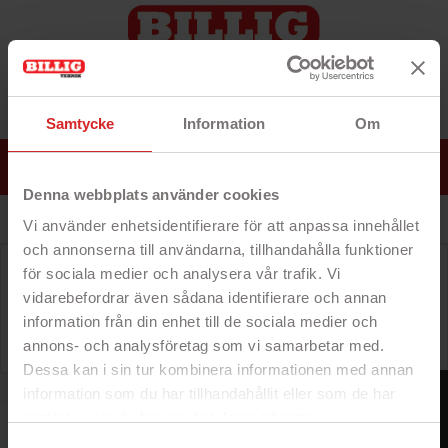
Samtycke
Information
Om
0
MENU
Log ind
Denna webbplats använder cookies
Vi använder enhetsidentifierare för att anpassa innehållet
och annonserna till användarna, tillhandahålla funktioner
Kategorien er i øjeblikket tom
för sociala medier och analysera vår trafik. Vi
...og vi vil forsøge at besætte den så hurtigt som
vidarebefordrar även sådana identifierare och annan
muligt. I mellemtiden kan du navigere rundt på vores
information från din enhet till de sociala medier och
websted på jagt efter andre fund!
annons- och analysföretag som vi samarbetar med.
Dessa kan i sin tur kombinera informationen med annan
FILTER
information som du har tillhandahållit eller som de har
samlat in när du har använt deras tjänster.
https://business.safety.google/privacy/