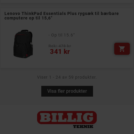
Lenovo ThinkPad Essentials Plus rygsæk til bærbare
computere op til 15,6"
- Op til 15.6"
Rek: 478 kr

Pris
341 kr
Viser 1 - 24 av 59 produkter.
Visa fler produkter