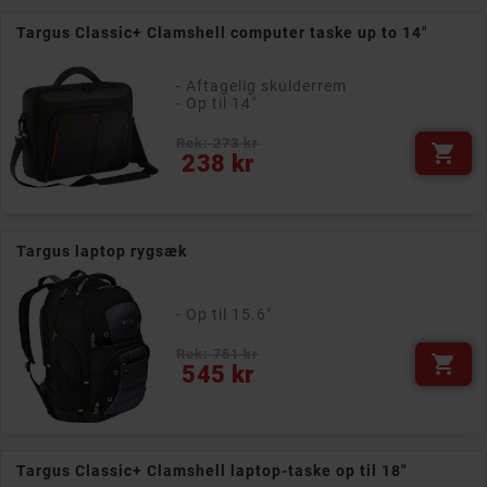
Targus Classic+ Clamshell computer taske up to 14"
- Aftagelig skulderrem
- Op til 14"
Rek: 273 kr

Pris
238 kr
Targus laptop rygsæk
- Op til 15.6"
Rek: 751 kr

Pris
545 kr
Targus Classic+ Clamshell laptop-taske op til 18"