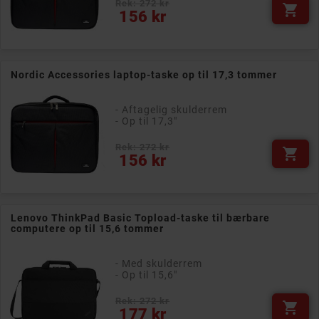
Rek: 272 kr

Pris
156 kr
Nordic Accessories laptop-taske op til 17,3 tommer
- Aftagelig skulderrem
- Op til 17,3"
Rek: 272 kr

Pris
156 kr
Lenovo ThinkPad Basic Topload-taske til bærbare
computere op til 15,6 tommer
- Med skulderrem
- Op til 15,6"
Rek: 272 kr

Pris
177 kr