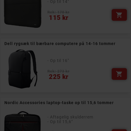
- Op til 14"
Rek: 170 kr

Pris
115 kr
Dell rygsæk til bærbare computere på 14-16 tommer
- Op til 16"
Rek: 273 kr

Pris
225 kr
Nordic Accessories laptop-taske op til 15,6 tommer
- Aftagelig skulderrem
- Op til 15,6"