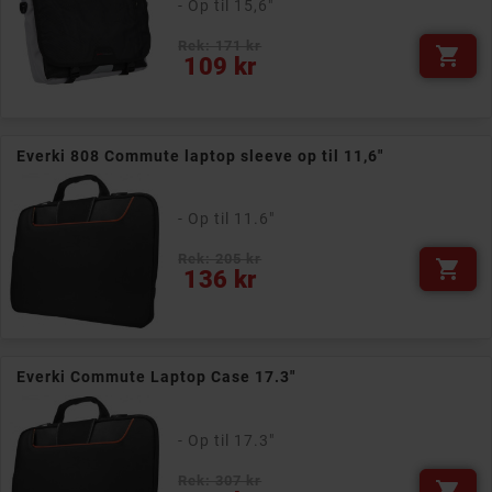
- Op til 15,6"
Rek: 171 kr

Pris
109 kr
Everki 808 Commute laptop sleeve op til 11,6"
- Op til 11.6"
Rek: 205 kr

Pris
136 kr
Everki Commute Laptop Case 17.3"
- Op til 17.3"
Rek: 307 kr
