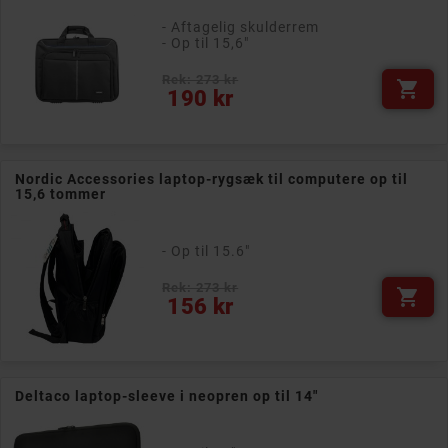
- Aftagelig skulderrem
- Op til 15,6"
Rek: 273 kr

Pris
190 kr
Nordic Accessories laptop-rygsæk til computere op til
15,6 tommer
- Op til 15.6"
Rek: 273 kr

Pris
156 kr
Deltaco laptop-sleeve i neopren op til 14"