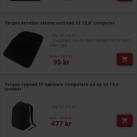
Targus vendbar sleeve sort/rød til 15,6" computer
- Op til 15.6"
- Vendbar, så du kan vælge farve sort
eller rød
Rek: 137 kr

Pris
95 kr
Targus-rygsæk til bærbare computere på op til 15,6
tommer
- Op til 15.6"
Rek: 614 kr

Pris
477 kr