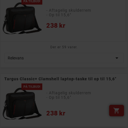
PÅ TILBUD!
- Aftagelig skulderrem
- Op til 15,6"
Pris
238 kr
Der er 59 varer.

Relevans
Targus Classic+ Clamshell laptop-taske til op til 15,6"
PÅ TILBUD!
- Aftagelig skulderrem
- Op til 15,6"

Pris
238 kr