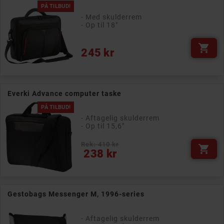
PÅ TILBUD!
- Med skulderrem
- Op til 18"

Pris
245 kr
Everki Advance computer taske
PÅ TILBUD!
- Aftagelig skulderrem
- Op til 15,6"
Rek: 410 kr

Pris
238 kr
Gestobags Messenger M, 1996-series
- Aftagelig skulderrem