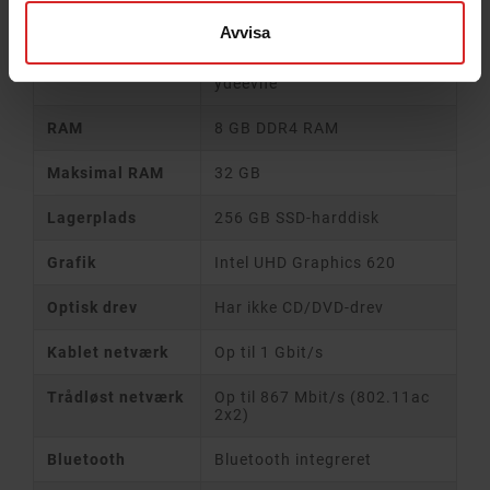
Cache
4 MB L3-cache
Avvisa
Simultaneous
Processoren understøtter
multithreading
hyperthreading for bedre
ydeevne
RAM
8 GB DDR4 RAM
Maksimal RAM
32 GB
Lagerplads
256 GB SSD-harddisk
Grafik
Intel UHD Graphics 620
Optisk drev
Har ikke CD/DVD-drev
Kablet netværk
Op til 1 Gbit/s
Trådløst netværk
Op til 867 Mbit/s (802.11ac
2x2)
Bluetooth
Bluetooth integreret