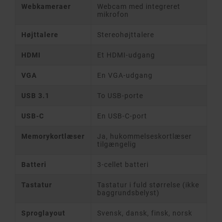
Webkameraer
Webcam med integreret
mikrofon
Højttalere
Stereohøjttalere
HDMI
Et HDMI-udgang
VGA
En VGA-udgang
USB 3.1
To USB-porte
USB-C
En USB-C-port
Memorykortlæser
Ja, hukommelseskortlæser
tilgængelig
Batteri
3-cellet batteri
Tastatur
Tastatur i fuld størrelse (ikke
baggrundsbelyst)
Sproglayout
Svensk, dansk, finsk, norsk