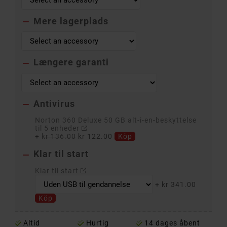
Mere lagerplads

Længere garanti

Antivirus

Norton 360 Deluxe 50 GB alt-i-en-beskyttelse
til 5 enheder
+
kr 136.00
kr 122.00
Köp
Klar til start

Klar til start
+
kr 341.00
Köp
Altid
Hurtig
14 dages åbent