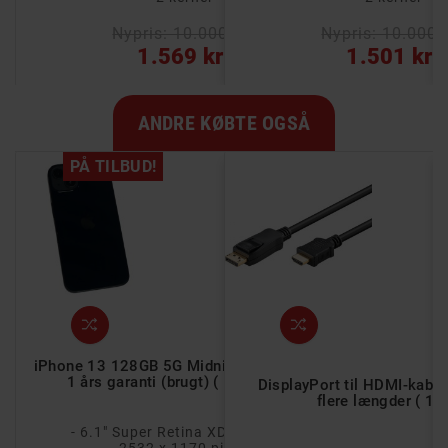
00 kr
Nypris: 10.000 kr
Nypris: 10.000 
kr
1.569 kr
1.501 kr
ANDRE KØBTE OGSÅ
PÅ TILBUD!
iPhone 13 128GB 5G Midnight Black med
1 års garanti (brugt) ( Klasse B )
Exodia S USB 3.2
DisplayPort til HDMI-kabel, 
rev 256 GB
flere længder ( 1 
- 6.1" Super Retina XDR-skærm