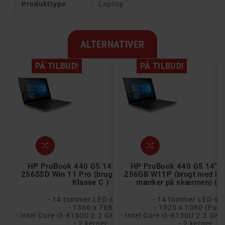
Produkttype
Laptop
ALTERNATIVER
PÅ TILBUD!
PÅ TILBUD!
 Full HD i3 8GB
HP ProBook 440 G5 14" HD i3 8GB
HP ProBook 440 G5 14" F
ugt med mura) (
256SSD Win 11 Pro (brugt med mura) (
256GB W11P (brugt med lill
 )
Klasse C )
mærker på skærmen) ( Kl
D-skærm
- 14 tommer LED-skærm
- 14 tommer LED-s
Full HD)
- 1366 x 768
- 1920 x 1080 (Full
- Intel Core i3-8130U 2.2 GHz (3.4 GHz Turbo)
- Intel Core i3-8130U 2.2 GHz (3.4 GHz Turbo)
r
- 2 kerner
- 2 kerner