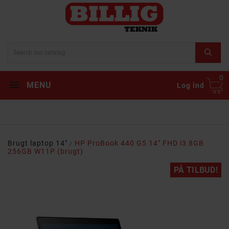
0
MENU
Log ind
Brugt laptop 14"
HP ProBook 440 G5 14" FHD i3 8GB
256GB W11P (brugt)
PÅ TILBUD!