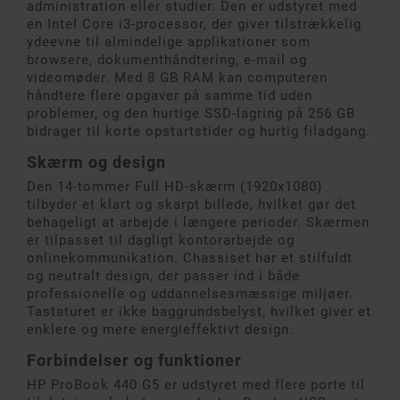
administration eller studier. Den er udstyret med
en Intel Core i3-processor, der giver tilstrækkelig
ydeevne til almindelige applikationer som
browsere, dokumenthåndtering, e-mail og
videomøder. Med 8 GB RAM kan computeren
håndtere flere opgaver på samme tid uden
problemer, og den hurtige SSD-lagring på 256 GB
bidrager til korte opstartstider og hurtig filadgang.
Skærm og design
Den 14-tommer Full HD-skærm (1920x1080)
tilbyder et klart og skarpt billede, hvilket gør det
behageligt at arbejde i længere perioder. Skærmen
er tilpasset til dagligt kontorarbejde og
onlinekommunikation. Chassiset har et stilfuldt
og neutralt design, der passer ind i både
professionelle og uddannelsesmæssige miljøer.
Tastaturet er ikke baggrundsbelyst, hvilket giver et
enklere og mere energieffektivt design.
Forbindelser og funktioner
HP ProBook 440 G5 er udstyret med flere porte til