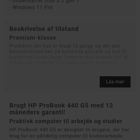
- Understøtter USB 3.2 gen 1
- Windows 11 Pro
Beskrivelse af tilstand
Premium-klasse
Produkter der kun er brugt få gange og det ses.
Batteritilstand tæt på hundrede procent og kun få
battericyklusser brugt. Dette er den øverste del af
A-klassen, men der kan stadig være minimale
mærker.
Läs mer
Brugt HP ProBook 440 G5 med 12
måneders garanti!
Praktisk computer til arbejde og studier
HP ProBook 440 G5 er designet til brugere, der har
brug for en pålidelig computer til kontorarbejde,