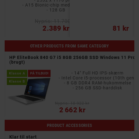
- 2532 x 1170 pixlar
en 1
- A15 Bionic-chip med 6 kerner
B
- 128 GB
ucenten
rplads
Nypris: 11.700 kr
r
2.389 kr
81 kr
OTHER PRODUCTS FROM SAME CATEGORY
11P
HP EliteBook 840 G7 i5 8GB 256GB SSD Windows 11 Pro
(brugt)
- 14" antirefleks IPS-skærm i 16:10-format
- 14" Full HD IPS-skærm
Klasse A
PÅ TILBUD!
- Intel Core i5-processor (10th gen)
Klasse B
- 8 GB DDR4 RAM-hukommelse
e
- 256 GB SSD-harddisk
Nypris: 10 922 kr
Pris
2 662 kr
PRODUCT ACCESSORIES
Klar til start