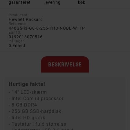
garanteret
levering
køb
Producent:
Hewlett Packard
Reference:
440G5-i3-G8-8-256-FHD-NOBL-W11P
Ean13:
0192018070516
På lager
0 Enhed
BESKRIVELSE
Hurtige fakta!
- 14" LED-skærm
- Intel Core i3-processor
- 8 GB DDR4
- 256 GB SSD-harddisk
- Intel HD grafik
- Tastatur i fuld størrelse