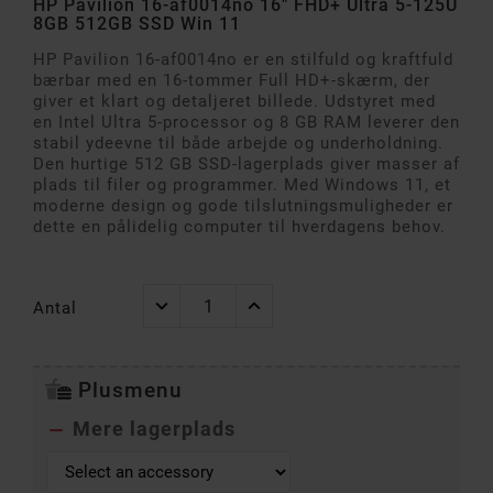
HP Pavilion 16-af0014no 16" FHD+ Ultra 5-125U
8GB 512GB SSD Win 11
HP Pavilion 16-af0014no er en stilfuld og kraftfuld
bærbar med en 16-tommer Full HD+-skærm, der
giver et klart og detaljeret billede. Udstyret med
en Intel Ultra 5-processor og 8 GB RAM leverer den
stabil ydeevne til både arbejde og underholdning.
Den hurtige 512 GB SSD-lagerplads giver masser af
plads til filer og programmer. Med Windows 11, et
moderne design og gode tilslutningsmuligheder er
dette en pålidelig computer til hverdagens behov.
Antal
Plusmenu
Mere lagerplads
