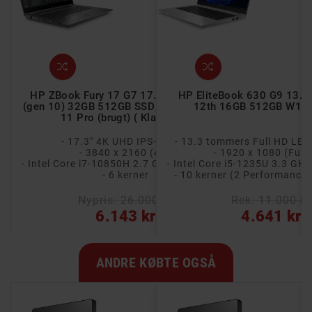
1 14" FHD Ryzen
HP ZBook Fury 17 G7 17.3" 4K UHD i7
HP EliteBook 630 G9 13.3"
gt) ( Klasse B )
(gen 10) 32GB 512GB SSD RTX 3000 Win
12th 16GB 512GB W11
11 Pro (brugt) ( Klasse C )
LED IPS-skærm
- 17.3" 4K UHD IPS-skærm
- 13.3 tommers Full HD LE
Full HD)
- 3840 x 2160 (4K)
- 1920 x 1080 (Full
- AMD Ryzen 5 PRO 4650U 2.1 GHz (4.0 GHz Turbo)
- Intel Core i7-10850H 2.7 GHz (5.1 GHz Turbo)
r
- 6 kerner
- 10 kerner (2 Performance, 
00 kr
Nypris: 26.000 kr
Rek: 11.000 kr
kr
6.143 kr
4.641 kr
ANDRE KØBTE OGSÅ