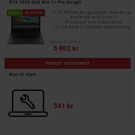
RTX 3000 6GB Win 11 Pro (brugt)
- 17,3" IPS-berøringsskærm med 4
Klasse A
PÅ TILBUD!
- Intel Core i7-processor med seks kerner
- Kraftfuld Intel Core i7
- Processor med seks kerner
e
- 32 GB RAM (vi tilbyder opgradering!)
Nypris: 25 258 kr
Pris
5 802 kr
PRODUCT ACCESSORIES
Klar til start
Pris
341 kr