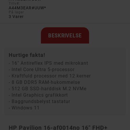
Tillv#:
A44M3EAR#UUW*
På lager
3 Varer
BESKRIVELSE
Hurtige fakta!
- 16" Antireflex IPS med mikrokant
- Intel Core Ultra 5-processor
- Kraftfuld processor med 12 kerner
- 8 GB DDR5 RAM-hukommelse
- 512 GB SSD-harddisk M.2 NVMe
- Intel Graphics grafikkort
- Baggrundsbelyst tastatur
- Windows 11
HP Pavilion 16-af0014no 16" FHD+