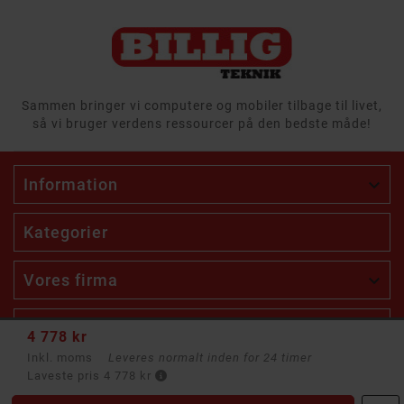
Sammen bringer vi computere og mobiler tilbage til livet,
så vi bruger verdens ressourcer på den bedste måde!
Information

Kategorier
Vores firma

Extra

4 778 kr
Inkl. moms
Leveres normalt inden for 24 timer
Din konto

Laveste pris 4 778 kr