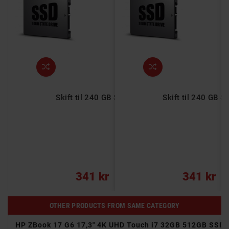
5W med 5,5 mm x
mkabel (brugt)
Skift til 240 GB SSD
Skift til 240 GB S
illigteknik
apter
 produkt
edfølger
00 kr
341 kr
341 kr
OTHER PRODUCTS FROM SAME CATEGORY
pace
HP ZBook 17 G6 17,3" 4K UHD Touch i7 32GB 512GB SSD