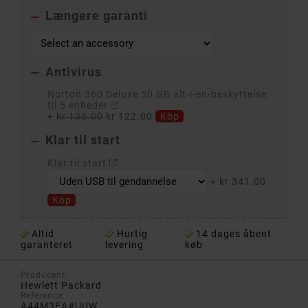
Længere garanti

Antivirus

Norton 360 Deluxe 50 GB alt-i-en-beskyttelse
til 5 enheder
+
kr 136.00
kr 122.00
Köp
Klar til start

Klar til start
+
kr 341.00
Köp
Altid
Hurtig
14 dages åbent
garanteret
levering
køb
Producent:
Hewlett Packard
Reference:
A44M3EA#UUW