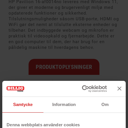
HP Pavilion 16-af0014no leveres med Windows 11,
der giver et moderne og brugervenligt miljø med
opdaterede funktioner og sikkerhed.
Tilslutningsmuligheder såsom USB-porte, HDMI og
WiFi gør det nemt at tilslutte eksterne enheder og
tilbehør. Det indbyggede webcam og mikrofon er
praktisk til videoopkald og fjernarbejde. Dette er
en god computer til dem, der har brug for en
pålidelig maskine til hverdagens behov.
PRODUKTOPLYSNINGER
Funktion
Specifikation
Skærmstørrelse
16" Antireflex WUXGA IPS
med mikrokant
Samtycke
Information
Om
Skærmopløsning
1920 x 1200
Denna webbplats använder cookies
Processor
Intel Core Ultra 5 125U 1.3