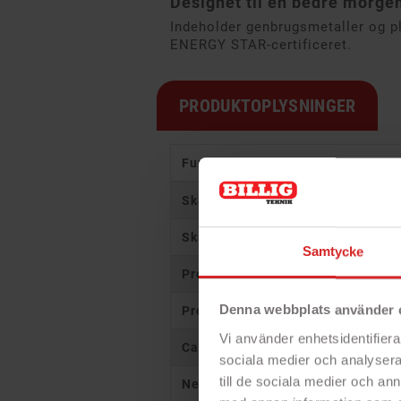
Designet til en bedre morge
Indeholder genbrugsmetaller og pl
ENERGY STAR-certificeret.
PRODUKTOPLYSNINGER
Funktion
Skærmstørrelse
Skærmopløsning
Samtycke
Processor
Denna webbplats använder 
Processorkerner
Vi använder enhetsidentifierar
Cache
sociala medier och analysera 
till de sociala medier och a
Neural behandlingsenhed