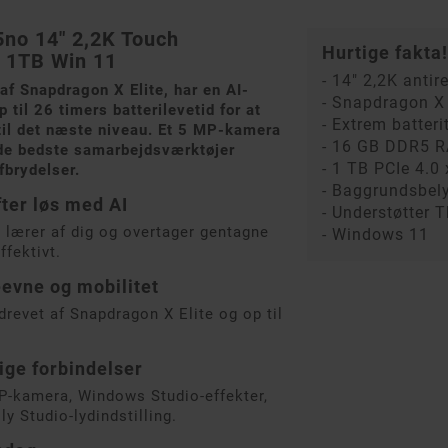
no 14" 2,2K Touch
Hurtige fakta!
 1TB Win 11
- 14" 2,2K anti
f Snapdragon X Elite, har en AI-
- Snapdragon X 
til 26 timers batterilevetid for at
- Extrem batteri
 til det næste niveau. Et 5 MP-kamera
- 16 GB DDR5 
de bedste samarbejdsværktøjer
- 1 TB PCIe 4.
fbrydelser.
- Baggrundsbely
ter løs med AI
- Understøtter 
lærer af dig og overtager gentagne
- Windows 11
ffektivt.
eevne og mobilitet
revet af Snapdragon X Elite og op til
ige forbindelser
P-kamera, Windows Studio-effekter,
 Studio-lydindstilling.