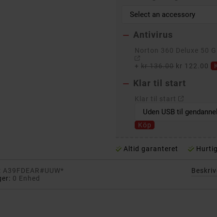
Antivirus

Norton 360 Deluxe 50 GB
+
kr 136.00
kr 122.00
Klar til start

Klar til start
Köp
Altid garanteret
Hurtig
:
A39FDEAR#UUW*
Beskriv
ger:
0 Enhed