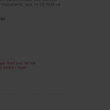
øringsskærm, hele 16 GB RAM og
 kr
ager med just de här
 andra i lager.