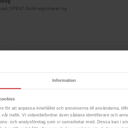
ndag
ast; EPEAT Gold-registreret og
Specifikation
14" 2,2K antirefleks IPS-berøringsskærm
2240 x 1400 (16:10)
Information
Snapdragon X Elite X1E-78-100 3.4 GHz
cookies
12 kerner
e för att anpassa innehållet och annonserna till användarna, tillh
42 MB Total Cache
vår trafik. Vi vidarebefordrar även sådana identifierare och anna
nnons- och analysföretag som vi samarbetar med. Dessa kan i sin
Qualcomm Hexagon NPU