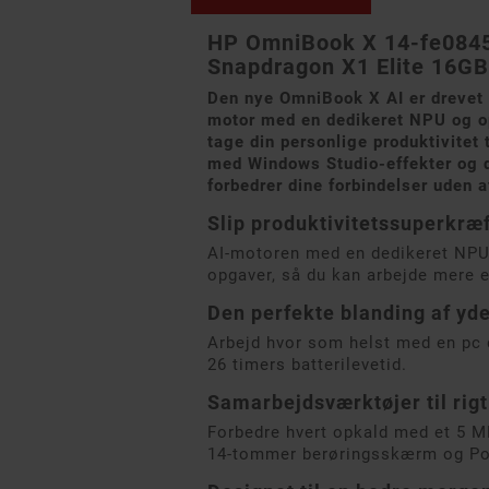
HP OmniBook X 14-fe0845
Snapdragon X1 Elite 16GB
Den nye OmniBook X AI er drevet a
motor med en dedikeret NPU og op 
tage din personlige produktivitet
med Windows Studio-effekter og 
forbedrer dine forbindelser uden a
Slip produktivitetssuperkræf
AI-motoren med en dedikeret NPU 
opgaver, så du kan arbejde mere e
Den perfekte blanding af yd
Arbejd hvor som helst med en pc d
26 timers batterilevetid.
Samarbejdsværktøjer til rigt
Forbedre hvert opkald med et 5 M
14-tommer berøringsskærm og Poly