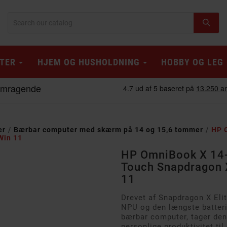
TER
HJEM OG HUSHOLDNING
HOBBY OG LEG
er
Bærbar computer med skærm på 14 og 15,6 tommer
HP 
Win 11
HP OmniBook X 14-
Touch Snapdragon 
11
Drevet af Snapdragon X Eli
NPU og den længste batteri
bærbar computer, tager de
personlige produktivitet t