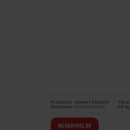
Producent:
Hewlett Packard
Tillv#
Reference:
A39FDEA#UUW
På la
BESKRIVELSE