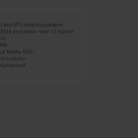
refleks IPS-berøringsskærm
Elite processor med 12 kärnor
tid
RAM
0 x4 NVMe SSD
st tastatur
Thunderbolt