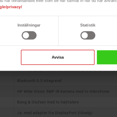
har tillhandahållit eller som de har samlat in när du har använt 
16 GB DDR5 RAM
gle/privacy/
RAM er loddet og kan ikke opgraderes
Inställningar
Statistik
1 TB PCIe NVMe SSD
Qualcomm Adreno
Har ikke CD/DVD-drev
Avvisa
Nej
Wi-Fi 6E (2x2) med understøttelse af filoverførsel me
Bluetooth 5.3 integreret
HP Wide Vision 5MP IR-kamera med to mikrofoner
Bang & Olufsen med to højttalere
Ja, med adapter fra DisplayPort (tilvalg)