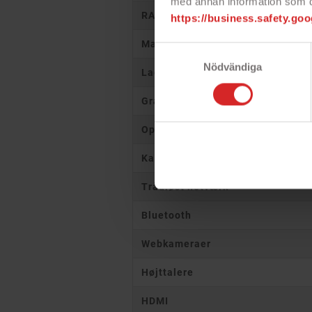
med annan information som du 
RAM
https://business.safety.goo
Maksimal RAM
Samtyckesval
Nödvändiga
Lagerplads
Grafik
Optisk drev
Kablet netværk
Trådløst netværk
Bluetooth
Webkameraer
Højttalere
HDMI