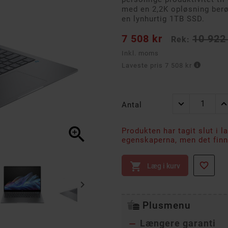
med en 2,2K opløsning ber
en lynhurtig 1TB SSD.
7 508 kr
10 922
Rek:
Inkl. moms
Laveste pris 7 508 kr
Antal

Produkten har tagit slut i l
egenskaperna, men det finns


Læg i kurv

Plusmenu
Længere garanti
