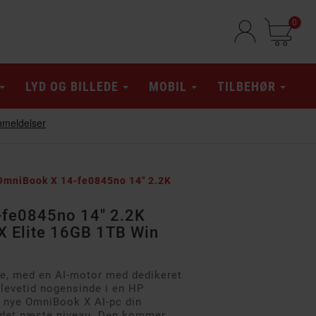
0
LYD OG BILLEDE
MOBIL
TILBEHØR
OmniBook X 14-fe0845no 14" 2.2K
fe0845no 14" 2.2K
X Elite 16GB 1TB Win
te, med en AI-motor med dedikeret
levetid nogensinde i en HP
n nye OmniBook X AI-pc din
il det næste niveau. Den kommer