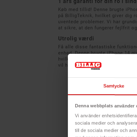
1 års garanti for din ro i sin
Køb med tillid! Denne brugte iPho
på BilligTeknik, hvilket giver dig
uventede problemer. Vi har grundi
at sikre, at den fungerer fejlfrit o
Utrolig værdi
Få alle disse fantastiske funktion
enhed. Denne brugte iPhone 14 gi
hvilket gør den til et godt valg fo
vil have det bedste.
Samtycke
Denna webbplats använder 
Vi använder enhetsidentifierar
sociala medier och analysera 
till de sociala medier och a