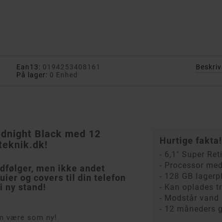
Ean13:
0194253408161
Beskriv
s
På lager:
0 Enhed
dnight Black med 12
Hurtige fakta!
gteknik.dk!
- 6,1" Super R
- Processor med
dfølger, men ikke andet
- 128 GB lagerp
ier og covers til din telefon
i ny stand!
- Kan oplades t
- Modstår vand 
- 12 måneders g
rm være som ny!