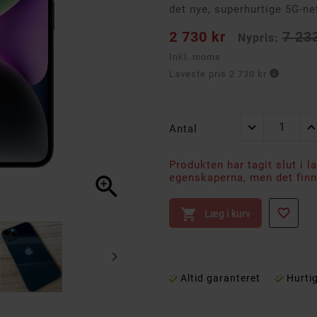
det nye, superhurtige 5G-ne
2 730 kr
7 23
Nypris:
Inkl. moms
Laveste pris 2 730 kr
Antal
Produkten har tagit slut i l
egenskaperna, men det finns



Læg i kurv

Altid garanteret
Hurtig