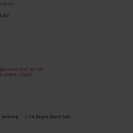
tværk!
3 kr
ager med just de här
 andra i lager.
 levering
14 dages åbent køb