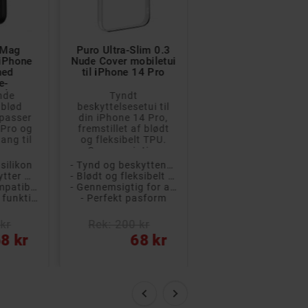


 Mag
Puro Ultra-Slim 0.3
Puro Icon Mag
 iPhone
Nude Cover mobiletui
mobiletui til iPhon
med
til iPhone 14 Pro
14 Pro Max med
e-
MagSafe-
else
understøttelse
nde
Tyndt
Beskyttende
 blød
beskyttelsesetui til
mobiletui i blød
 passer
din iPhone 14 Pro,
silikone, der passe
 Pro og
fremstillet af blødt
til iPhone 14 Pro M
ang til
og fleksibelt TPU.
og giver dig adgan
Gennemsigti...
til a...
 silikon
- Tynd og beskyttende skal
- Mjukt skal i siliko
- Skallen beskytter mod ridser og snavs
- Blødt og fleksibelt TPU-skal
- Skallen beskytter mod ridser og snavs
- MagSafe-kompatibel til trådløs opladning
- Gennemsigtig for at vise din smukke telefon frem
- Alle porte og funktioner er tilgængelige
- Perfekt pasform
kr
Rek: 200 kr
Rek: 150 kr
8 kr
68 kr
61 kr