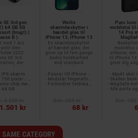



e SE 3rd gen
Weilis
Puro Icon
2) 64 GB 5G
skærmbeskytter i
mobiletui til
sort (brugt) (
hærdet glas til
14 Pro 
lasse B )
iPhone 13, iPhone 13
MagSaf
Pro og iPhone 14
understøtt
t med 1 års
En skærmbeskytter
Beskytte
ranti! Den
af hærdet glas, der
mobiletui i
tfulde 2022
giver op til fem gange
silikone, der
one SE 3rd
bedre holdbarhed
til iPhone 14
ration, der
end standard
giver dig adg
er perfekt i
skærmb...
alle ...
hånde...
7" IPS-skærm
- Passar till iPhone 13, 13 Pro och iPhone 14
- Mjukt skal i
- 1334 x 750 pixlar - 326 ppi - Retina HD-display
- Modstår fingeraftryk og ridser
- A15 Bionic-chip med 6 kerner
- Forhindrer faldskader på skærmen
- 64 GB
s: 5.500 kr
Rek: 200 kr
Rek: 150 
1.501 kr
68 kr
6
 SAME CATEGORY