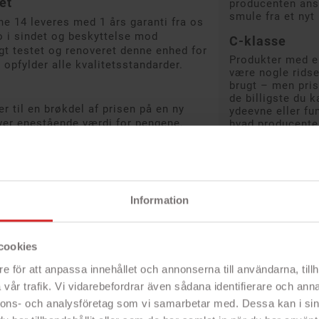
det
producenten anse
smule fra et nyt 
ne 14 leveres med 1 års garanti fra os
 ro i sindet og beskyttelse mod
C-klasse
gt testet og renoveret denne enhed for
Produkter med en
g opfylder alle kvalitetsstandarder.
være nogle ridse
brugt – men pris
de billigste du 
er til en brøkdel af prisen på en ny
ydeevne eller fun
ver enestående værdi for pengene,
hvad producente
afvige en smule f
r den prisbevidste forbruger, der stadig
D-klasse
Produkter med en 
en generelt forv
Information
produktbeskrivel
Garanti og ret
cookies
Der er fuld garan
uanset deres kl
e för att anpassa innehållet och annonserna till användarna, tillh
Hvis du ikke er t
vår trafik. Vi vidarebefordrar även sådana identifierare och anna
eller refunderer 
nnons- och analysföretag som vi samarbetar med. Dessa kan i sin
Produktbeskrive