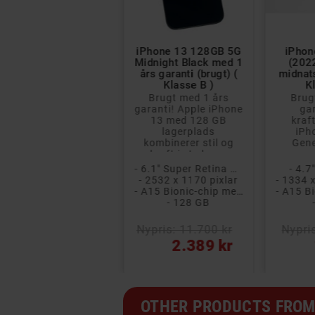


Samsung Galaxy
iPhone 13 128GB 5G
iPhon
cover 5 64GB med 1
Midnight Black med 1
(202
års garanti (brugt) (
års garanti (brugt) (
midnats
Klasse A )
Klasse B )
K
Brugt med 1 års
Brugt med 1 års
Brug
garanti!
garanti! Apple iPhone
ga
Vandafvisende og
13 med 128 GB
kraf
stødsikker 5,3" 4G-
lagerplads
iPh
telefon med et
kombinerer stil og
Gene
robust, IP68-
kraft i et eleg...
pass
klassifi...
- 5.3" PLS LCD
- 6.1" Super Retina XDR-skærm
- 4.
- 1480 x 720 pixel
- 2532 x 1170 pixlar
- Ottekernet Samsung Exynos 850
- A15 Bionic-chip med 6 kerner
- 4 GB RAM
- 128 GB
Nypris: 2.700 kr
Nypris: 11.700 kr
Nypri
818 kr
2.389 kr
OTHER PRODUCTS FROM