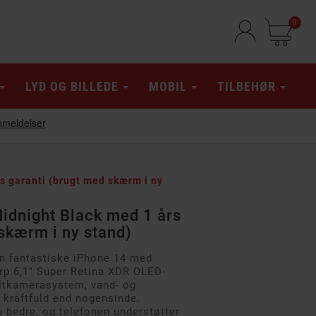
0
LYD OG BILLEDE
MOBIL
TILBEHØR
s garanti (brugt med skærm i ny
idnight Black med 1 års
skærm i ny stand)
en fantastiske iPhone 14 med
arp 6,1" Super Retina XDR OLED-
ltkamerasystem, vand- og
 kraftfuld end nogensinde.
u bedre, og telefonen understøtter