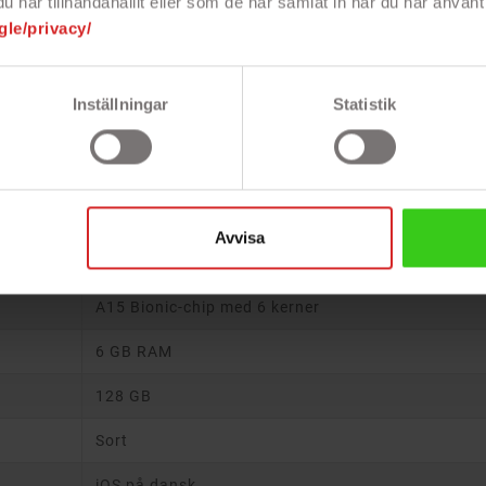
har tillhandahållit eller som de har samlat in när du har använt 
specifikke oplys
vigtigt at læse d
gle/privacy/
Inställningar
Statistik
Specifikation
6,1" Super Retina XDR OLED-skærm
Avvisa
2532 x 1170 pixlar
A15 Bionic-chip med 6 kerner
6 GB RAM
128 GB
Sort
iOS på dansk