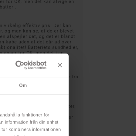
r for OK, men det kan afvige en
batteri.
 virkelig effektiv pris. Der kan
r, og man kan se, at de er blevet
en afspejler det, og det er blandt
kan købe uden at det går ud over
ktionalitet! Batteriets sundhed er,
n anser for OK, men det kan
ra et nyt batteri.
eller flere tydelige afvigelser fra
entet produkttilstand. Se
Om
sen for at få flere oplysninger.
urpolitik
ti på alle vores brugte produkter,
asse.
andahålla funktioner för
ilfreds med tilstanden, erstatter
n information från din enhet
vi gerne produktet for dig!
 tur kombinera informationen
lsen kan indeholde mere