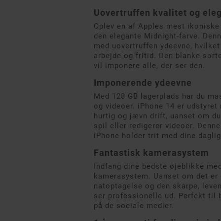
Uovertruffen kvalitet og ele
Oplev en af Apples mest ikonisk
den elegante Midnight-farve. Denn
med uovertruffen ydeevne, hvilket 
arbejde og fritid. Den blanke sorte
vil imponere alle, der ser den.
Imponerende ydeevne
Med 128 GB lagerplads har du mass
og videoer. iPhone 14 er udstyret
hurtig og jævn drift, uanset om du
spil eller redigerer videoer. Denne
iPhone holder trit med dine dagli
Fantastisk kamerasystem
Indfang dine bedste øjeblikke me
kamerasystem. Uanset om det er d
natoptagelse og den skarpe, levend
ser professionelle ud. Perfekt ti
på de sociale medier.