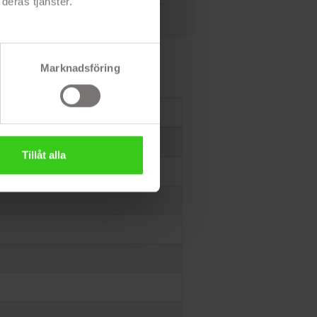
deras tjänster.
ninger om tilstanden, så det er
en.
Marknadsföring
Tillåt alla