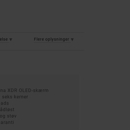
else
Flere oplysninger
etina XDR OLED-skærm
 seks kerner
lads
rådløst
og støv
aranti