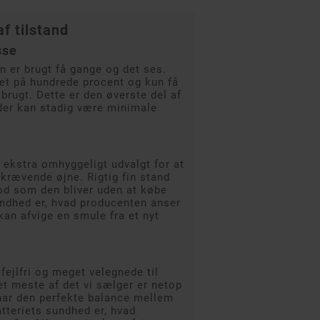
f tilstand
sse
n er brugt få gange og det ses.
tæt på hundrede procent og kun få
 brugt. Dette er den øverste del af
der kan stadig være minimale
r ekstra omhyggeligt udvalgt for at
krævende øjne. Rigtig fin stand
od som den bliver uden at købe
undhed er, hvad producenten anser
kan afvige en smule fra et nyt
fejlfri og meget velegnede til
t meste af det vi sælger er netop
har den perfekte balance mellem
atteriets sundhed er, hvad