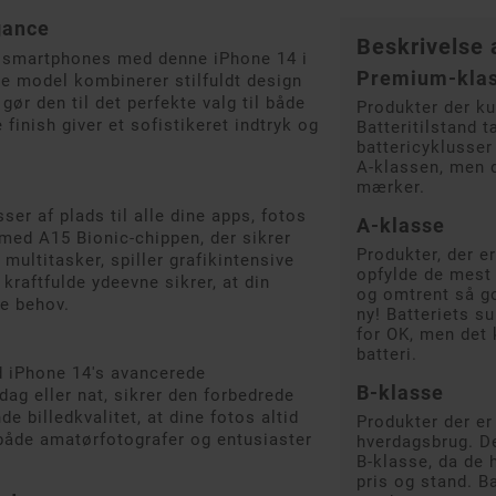
gance
Beskrivelse a
e smartphones med denne iPhone 14 i
Premium-kla
e model kombinerer stilfuldt design
gør den til det perfekte valg til både
Produkter der ku
 finish giver et sofistikeret indtryk og
Batteritilstand 
battericyklusser
A-klassen, men 
mærker.
er af plads til alle dine apps, fotos
A-klasse
 med A15 Bionic-chippen, der sikrer
Produkter, der e
 multitasker, spiller grafikintensive
opfylde de mest 
 kraftfulde ydeevne sikrer, at din
og omtrent så g
ge behov.
ny! Batteriets s
for OK, men det 
batteri.
d iPhone 14's avancerede
B-klasse
ag eller nat, sikrer den forbedrede
e billedkvalitet, at dine fotos altid
Produkter der er 
l både amatørfotografer og entusiaster
hverdagsbrug. De
B-klasse, da de 
pris og stand. B